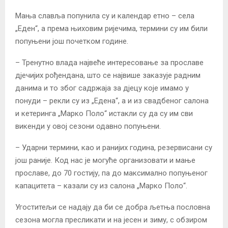
Мања славља попунила су и календар етно – села
„Еден“, а према њиховим ријечима, термини су им били
попуњени још почетком године.
– Тренутно влада највеће интересовање за прославе
дјечијих рођендана, што се највише заказује радним
данима и то због садржаја за дјецу које имамо у
понуди – рекли су из „Едена“, а и из свадбеног салона
и кетеринга „Марко Поло“ истакли су да су им сви
викенди у овој сезони одавно попуњени.
– Ударни термини, као и ранијих година, резервисани су
још раније. Код нас је могуће организовати и мање
прославе, до 70 гостију, па до максимално попуњеног
капацитета – казали су из салона „Марко Поло“.
Угоститељи се надају да би се добра љетња пословна
сезона могла пресликати и на јесен и зиму, с обзиром