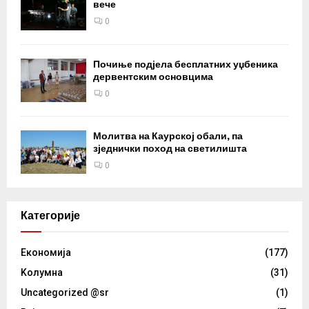
вече
0
Почиње подјела бесплатних уџбеника
дервентским основцима
0
Молитва на Каурској обали, па
зједнички поход на светилишта
0
Категорије
Eкономија
(177)
Kолумнa
(31)
Uncategorized @sr
(1)