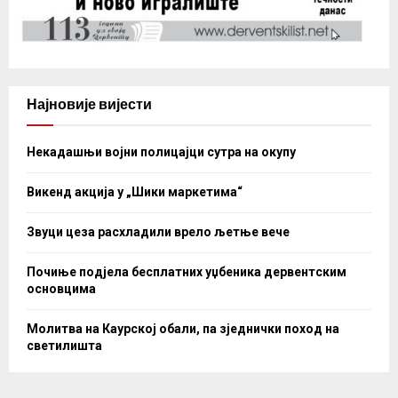
Најновије вијести
Некадашњи војни полицајци сутра на окупу
Викенд акција у „Шики маркетима“
Звуци цеза расхладили врело љетње вече
Почиње подјела бесплатних уџбеника дервентским
основцима
Молитва на Каурској обали, па зједнички поход на
светилишта