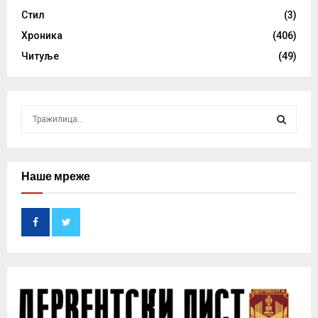
Стил
(3)
Хроника
(406)
Читуље
(49)
S
e
a
S
r
c
Наше мреже
E
h
f
A
o
r
R
:
C
H