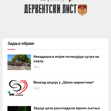
Задње објаве
Некадашњи војни полицајци сутра на
окупу
0
Викенд акција у „Шики маркетима“
0
Звуци цеза расхладили врело љетње