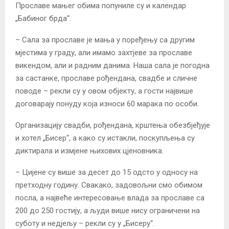
Прославе мањег обима попуниле су и календар
„Бабиног брда“.
– Сала за прославе је мања у поређењу са другим
мјестима у граду, али имамо захтјеве за прославе
викендом, али и радним данима. Наша сала је погодна
за састанке, прославе рођендана, свадбе и сличне
поводе – рекли су у овом објекту, а гости највише
договарају понуду која износи 60 марака по особи.
Организацију свадби, рођендана, крштења обезбјеђује
и хотел „Бисер“, а како су истакли, поскупљења су
диктирала и измјене њихових цјеновника.
– Цијене су више за десет до 15 одсто у односу на
претходну годину. Свакако, задовољни смо обимом
посла, а највеће интересовање влада за прославе са
200 до 250 гостију, а људи више нису ограничени на
суботу и недјељу – рекли су у „Бисеру“.