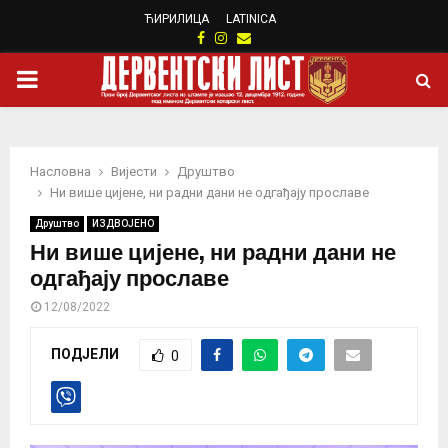
ЋИРИЛИЦА
LATINICA
Facebook
Instagram
Email
PRIMARY
MENU
Насловна
Вијести
Друштво
Ни више цијене, ни радни дани не одгађају прославе
Друштво
ИЗДВОЈЕНО
Ни више цијене, ни радни дани не
одгађају прославе
12/08/2022
ПОДЈЕЛИ
0