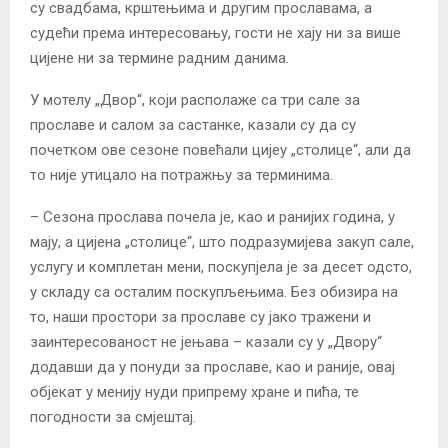
су свадбама, крштењима и другим прославама, а
судећи према интересовању, гости не хају ни за више
цијене ни за термине радним данима.
У мотелу „Двор“, који располаже са три сале за
прославе и салом за састанке, казали су да су
почетком ове сезоне повећали цијеу „столице“, али да
то није утицало на потражњу за терминима.
– Сезона прослава почела је, као и ранијих година, у
мају, а цијена „столице“, што подразумијева закуп сале,
услугу и комплетан мени, поскупјела је за десет одсто,
у складу са осталим поскупљењима. Без обизира на
то, наши простори за прославе су јако тражени и
заинтересованост не јењава – казали су у „Двору“
додавши да у понуди за прославе, као и раније, овај
објекат у менију нуди припрему хране и пића, те
погодности за смјештај.