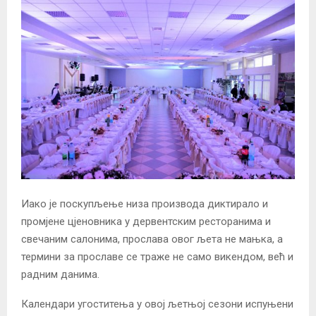
Иако је поскупљење низа производа диктирало и
промјене цјеновника у дервентским ресторанима и
свечаним салонима, прослава овог љета не мањка, а
термини за прославе се траже не само викендом, већ и
радним данима.
Календари угоститења у овој љетњој сезони испуњени