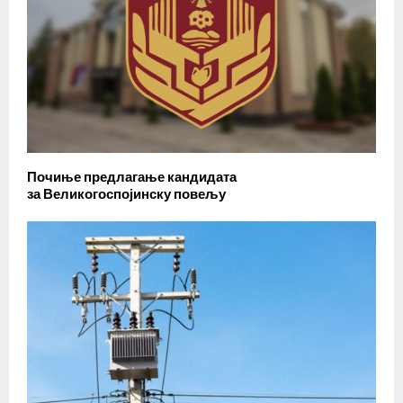
Почиње предлагање кандидата
за Великогоспојинску повељу