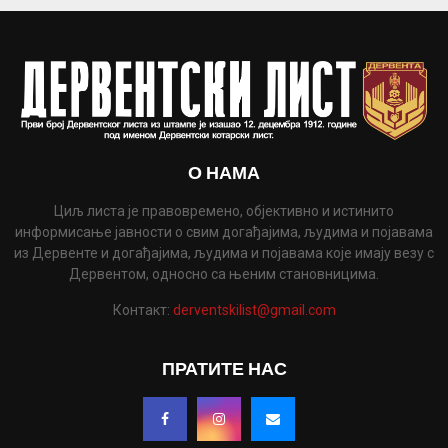
О НАМА
Циљ листа је правовремено, објективно и истинито
информисање јавности о свим догађајима, људима и појавама
из Дервенте и догађајима, људима и појавама које имају везу с
Дервентом, односно са њеним становницима.
Контакт:
derventskilist@gmail.com
ПРАТИТЕ НАС