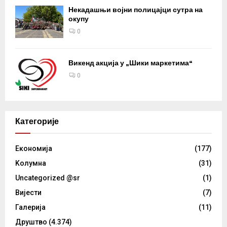
Некадашњи војни полицајци сутра на
окупу
0
Викенд акција у „Шики маркетима“
0
Категорије
Eкономија
(177)
Kолумнa
(31)
Uncategorized @sr
(1)
Вијести
(7)
Галерија
(11)
Друштво
(4.374)