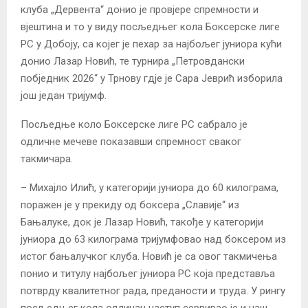
клуба „Дервента“ донио је провјере спремности и
вјештина и то у виду посљедњег кола Боксерске лиге
РС у Добоју, са којег је пехар за најбољег јуниора кући
донио Лазар Новић, те турнира „Петровдански
побједник 2026“ у Трнову гдје је Сара Јеврић изборила
још један тријумф.
Посљедње коло Боксерске лиге РС сабрало је
одличне мечеве показавши спремност сваког
такмичара.
– Михајло Илић, у категорији јуниора до 60 килограма,
поражен је у прекиду од боксера „Славије“ из
Бањалуке, док је Лазар Новић, такође у категорији
јуниора до 63 килограма тријумфовао над боксером из
истог бањалучког клуба. Новић је са овог такмичења
понио и титулу најбољег јуниора РС која представља
потврду квалитетног рада, преданости и труда. У рингу
посљедњег кола одличан наступ сервирао је и наш