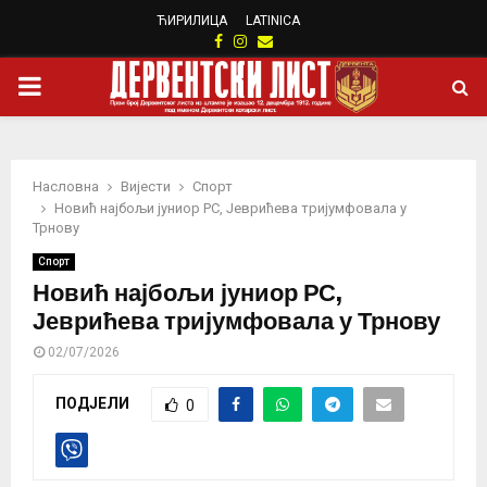
ЋИРИЛИЦА
LATINICA
Facebook
Instagram
Email
PRIMARY
MENU
Насловна
Вијести
Спорт
Новић најбољи јуниор РС, Јеврићева тријумфовала у
Трнову
Спорт
Новић најбољи јуниор РС,
Јеврићева тријумфовала у Трнову
02/07/2026
ПОДЈЕЛИ
0