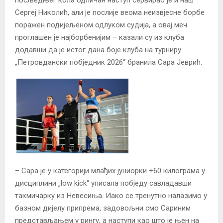
Сергеј Николић, али је послије веома неизвјесне борбе
поражен подијељеном одлуком судија, а овај меч
проглашен је најборбенијим – казали су из клуба
додавши да је истог дана боје клуба на турниру
„Петровдански побједник 2026“ бранила Сара Јеврић.
– Сара је у категорији млађих јуниорки +60 килограма у
дисциплини „low kick“ уписала побједу савладавши
такмичарку из Невесиња. Иако се тренутно налазимо у
базном дијелу припрема, задовољни смо Сариним
представљањем у рингу, а наступи као што је њен на