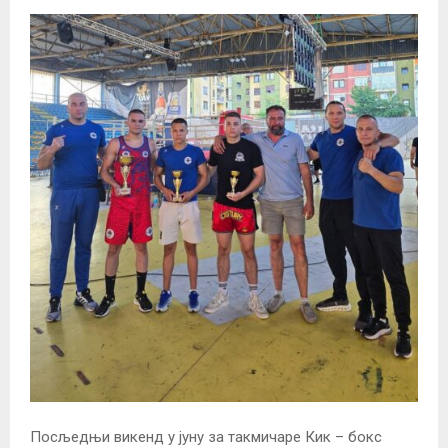
Посљедњи викенд у јуну за такмичаре Кик – бокс