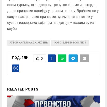
овом турниру, огледало су тренутне форме и потврда
да се припреме одвијају у правом правцу. Враћамо се у
салу и настављамо припреме пуним интензитетом у
сусрет изазовима који нам предстоје – казали су из
клуба.
АУТОР: АНГЕЛИНА ДУЈАКОВИЋ
ФОТО: ДЕРВЕНТСКИ ЛИСТ
ПОДЈЕЛИ
0
RELATED POSTS