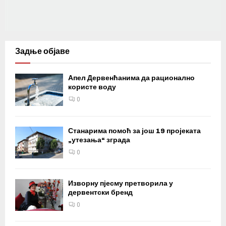
Задње објаве
Апел Дервенћанима да рационално
користе воду
0
Станарима помоћ за још 19 пројеката
„утезања“ зграда
0
Изворну пјесму претворила у
дервентски бренд
0