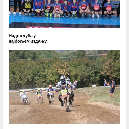
Наде клуба у
најбољем издању