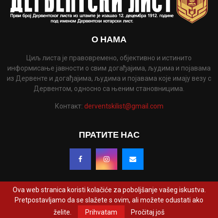
О НАМА
Циљ листа је правовремено, објективно и истинито
информисање јавности о свим догађајима, људима и појавама
из Дервенте и догађајима, људима и појавама које имају везу с
Дервентом, односно са њеним становницима.
Контакт:
derventskilist@gmail.com
ПРАТИТЕ НАС
Ova web stranica koristi kolačiće za poboljšanje vašeg iskustva.
Pretpostavljamo da se slažete s ovim, ali možete odustati ako
@2022 - www.derventskilist.net. Сва права задржана. Дизајнирао и развио
želite.
Prihvatam
Pročitaj još
ProCreative Studio