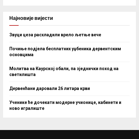
Најновије вијести
Звуци цеза расхладили врело љетње вече
Почиње подјела бесплатних уџбеника дервентским
основцима
Молитва на Каурској обали, па зједнички поход на
светилишта
Дервенћани даровали 26 литара крви
Ученике ће дочекати модерне учионице, кабинети и
ново игралиште