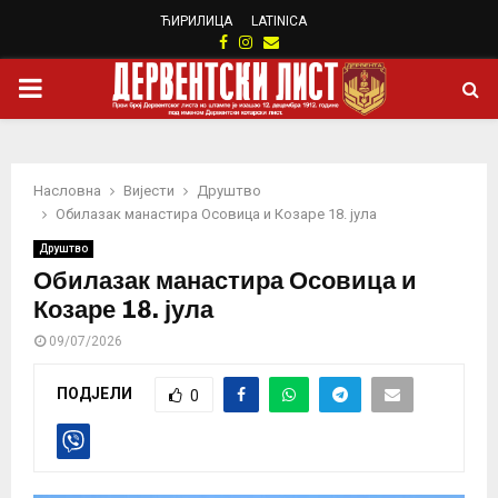
ЋИРИЛИЦА
LATINICA
Facebook
Instagram
Email
PRIMARY
MENU
Насловна
Вијести
Друштво
Обилазак манастира Осовица и Козаре 18. јула
Друштво
Обилазак манастира Осовица и
Козаре 18. јула
09/07/2026
ПОДЈЕЛИ
0