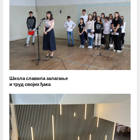
Школа славила залагање
и труд својих ђака