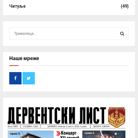
Читуље
(49)
S
e
a
S
r
c
Наше мреже
E
h
f
A
o
r
R
:
C
H