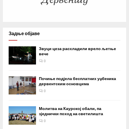
Задње објаве
Звуци цеза расхладили врело љетње
вече
0
Почиње подјела бесплатних уџбеника
дервентским основцима
0
Молитва на Каурској обали, па
зједнички поход на светилишта
0