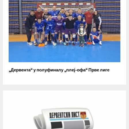
„Дервента“ у полуфиналу „плеј-офа“ Прве лиге