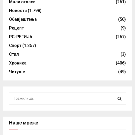
Мали огласи
(261)
Новости
(1.798)
Обавјештења
(50)
Рецепт
(9)
РС-РЕГИЈА
(267)
Спорт
(1.357)
Стил
(3)
Хроника
(406)
Читуље
(49)
S
e
a
S
r
c
Наше мреже
E
h
f
A