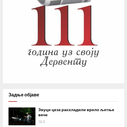
Задње објаве
Звуци цеза расхладили врело љетње
вече
0