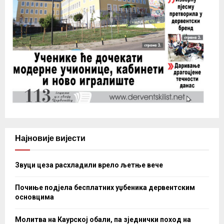
Најновије вијести
Звуци цеза расхладили врело љетње вече
Почиње подјела бесплатних уџбеника дервентским
основцима
Молитва на Каурској обали, па зједнички поход на