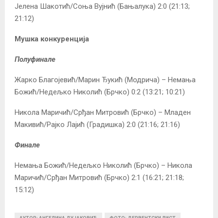
Јелена Шакотић/Соња Вујнић (Бањалука) 2:0 (21:13;
21:12)
Мушка конкуренција
Полуфинале
Жарко Благојевић/Марин Ђукић (Модрича) – Немања
Божић/Недељко Николић (Брчко) 0:2 (13:21; 10:21)
Никола Маричић/Срђан Митровић (Брчко) – Младен
Макивић/Рајко Лајић (Градишка) 2:0 (21:16; 21:16)
Финале
Немања Божић/Недељко Николић (Брчко) – Никола
Маричић/Срђан Митровић (Брчко) 2:1 (16:21; 21:18;
15:12)