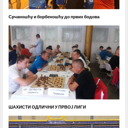
Срчаношћу и борбеношћу до првих бодова
ШАХИСТИ ОДЛИЧНИ У ПРВОЈ ЛИГИ