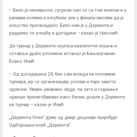
– Било је неизвјесно, сусрели смо се са том екипом и у
ранијим колима и изгубили, али у финалу мислим да је
искуство преовладало. Било нам је у Дервенти и
радујемо се учешћу и догодине – казао је Николић.
Да турнир у Дервенти окупља квалитетне играче и
оставља драге успомене истакао је Бањалучанин
Борко Илић.
– Од досадашња 24, био сам можда на половини
турнира, јер су организација, услови и парк заиста
одлични. Увијек уживамо овдје, па зато и годишње
одморе прилагођавамо како бисмо дошли у Дервенту
на турнир – казао је Илић.
„Дервента Опен“ дуже од двије деценије приређује
Одбојкашки клуб „Дервента“.