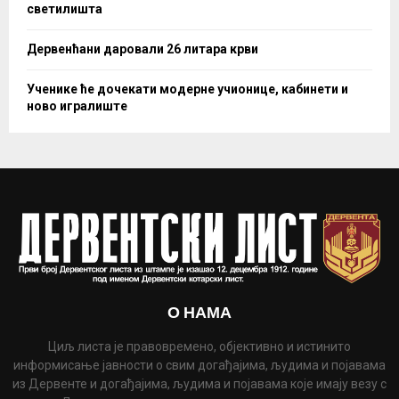
светилишта
Дервенћани даровали 26 литара крви
Ученике ће дочекати модерне учионице, кабинети и
ново игралиште
О НАМА
Циљ листа је правовремено, објективно и истинито
информисање јавности о свим догађајима, људима и појавама
из Дервенте и догађајима, људима и појавама које имају везу с