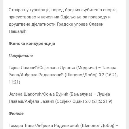
Отварању турнира је, поред бројних љубитеља спорта,
присуствовао и начелник Одјељења за привреду и
друштвене дјелатности Градске управе Славен
Пашалић.
Женска конкуренција
Полуфинале
Тајша Лаковић/Свјетлана Лугоња (Модрича) – Тамара
Ђапа/Анђелка Радишковић (Шипово/Добој) 0:2 (16:21;
11:21)
Јелена Шакотић/Соња Вујнић (Бањалука) – Луција
Главаш/Анђела Јазвић (Осијек/ Оџак) 2:0 (21:5; 21:9)
Финале
Тамара Ђапа/Анђелка Радишковић (Шипово/ Добој) –