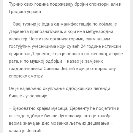
Турнир свих година подржавају бројни спонзори, али и
Градска управа.
– Овај турнир је једна од манифестација по којима је
Дервента препознатљива, а који има међународни
карактер. Честитам организаторима, свим нашим
гостујућим учесницима који су већ 24 године истински
пријатељи Дервенте, која је позната по женској, а прије
рата, и по мушкој одбојци – казао је замјеник
градоначелника Синиша Јефтић који је отворио ову
спортску смотру.
Он је најављено окупљање одбојкашких легенди
бивше Југославије.
– Вјероватно крајем мјесеца, Дервенту ће посјетити и
легенде одбојке бивше Југославије што је такође
веома значајан дио мозаика љетњих дешавања –
казао је Јефтић.