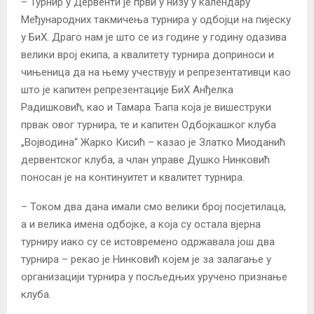
– Турнир у Дервенти је први у низу у календару
Међународних такмичења турнира у одбојци на пијеску
у БиХ. Драго нам је што се из године у годину одазива
велики врој екипа, а квалитету турнира доприноси и
чињеница да на њему учествују и репрезентативци као
што је капитен репрезентације БиХ Анђелка
Радишковић, као и Тамара Ђапа која је вишеструки
првак овог турнира, те и капитен Одбојкашког клуба
„Војводина“ Жарко Кисић – казао је Златко Миоданић
дервентског клуба, а члан управе Душко Нинковић
поносан је на континуитет и квалитет турнира.
– Током два дана имали смо велики број посјетилаца,
а и велика имена одбојке, а која су остала вјерна
турниру иако су се истовремено одржавала још два
турнира – рекао је Нинковић којем је за залагање у
организацији турнира у посљедњих уручено признање
клуба.