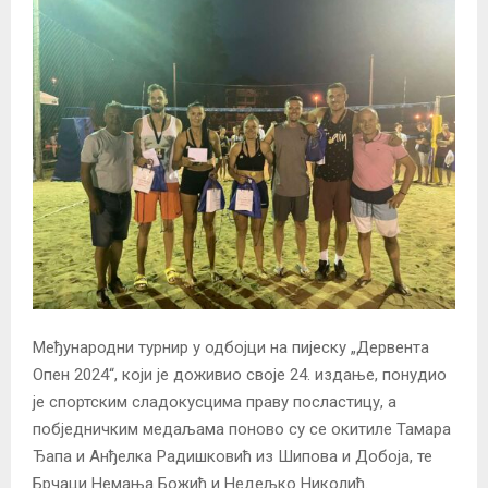
Међународни турнир у одбојци на пијеску „Дервента
Опен 2024“, који је доживио своје 24. издање, понудио
је спортским сладокусцима праву посластицу, а
побједничким медаљама поново су се окитиле Тамара
Ђапа и Анђелка Радишковић из Шипова и Добоја, те
Брчаци Немања Божић и Недељко Николић.