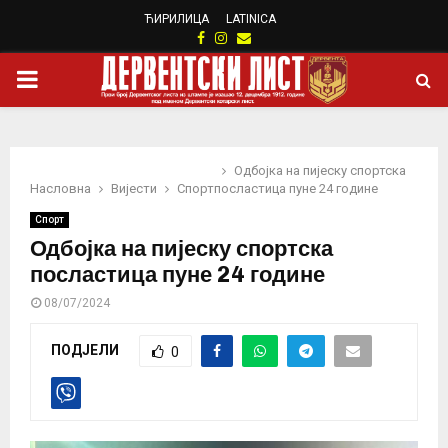
ЋИРИЛИЦА
LATINICA
Facebook
Instagram
Email
PRIMARY
MENU
Одбојка на пијеску спортска
Насловна
Вијести
Спорт
посластица пуне 24 године
Спорт
Одбојка на пијеску спортска
посластица пуне 24 године
08/07/2024
ПОДЈЕЛИ
0