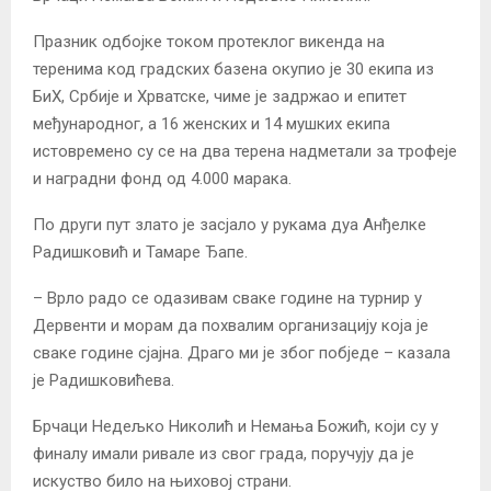
Празник одбојке током протеклог викенда на
теренима код градских базена окупио је 30 екипа из
БиХ, Србије и Хрватске, чиме је задржао и епитет
међународног, а 16 женских и 14 мушких екипа
истовремено су се на два терена надметали за трофеје
и наградни фонд од 4.000 марака.
По други пут злато је засјало у рукама дуа Анђелке
Радишковић и Тамаре Ђапе.
– Врло радо се одазивам сваке године на турнир у
Дервенти и морам да похвалим организацију која је
сваке године сјајна. Драго ми је због побједе – казала
је Радишковићева.
Брчаци Недељко Николић и Немања Божић, који су у
финалу имали ривале из свог града, поручују да је
искуство било на њиховој страни.