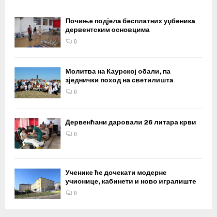
Почиње подјела бесплатних уџбеника
дервентским основцима
0
Молитва на Каурској обали, па
зједнички поход на светилишта
0
Дервенћани даровали 26 литара крви
0
Ученике ће дочекати модерне
учионице, кабинети и ново игралиште
0