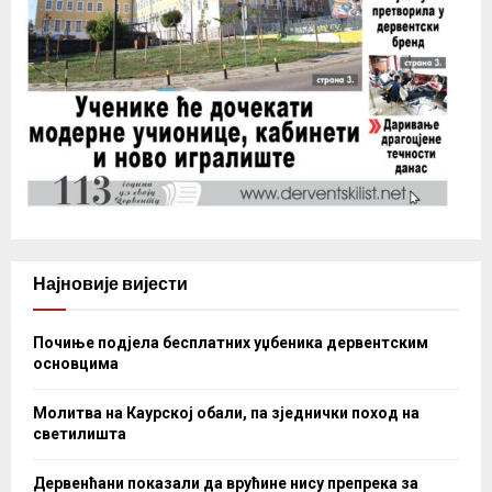
Најновије вијести
Почиње подјела бесплатних уџбеника дервентским
основцима
Молитва на Каурској обали, па зједнички поход на
светилишта
Дервенћани показали да врућине нису препрека за