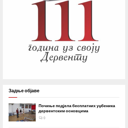
Задње објаве
Почиње подјела бесплатних уџбеника
дервентским основцима
0