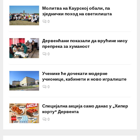
Молитва на Каурској обали, па
зједнички поход на светилишта
0
Дервенћани показали да врућине нису
препрека за хуманост
0
Ученике ће дочекати модерне
учионице, кабинети и ново игралиште
0
Специјална акција само данас у „Хипер
корту“ Дервента
0