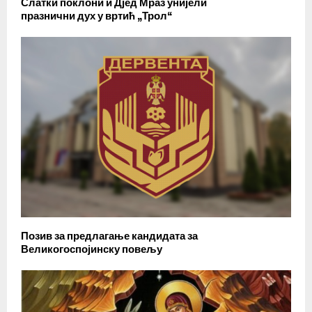
Слатки поклони и Дјед Мраз унијели
празнични дух у вртић „Трол“
Позив за предлагање кандидата за
Великогоспојинску повељу