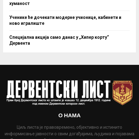
хуманост
Ученике ће дочекати модерне учионице, кабинети и
ново игралиште
Специјална акција само данас у „Хипер корту“
Дервента
О НАМА
Циљ листа је правовремено, објективно и истинито
информисање јавности о свим догађајима, људима и појавама