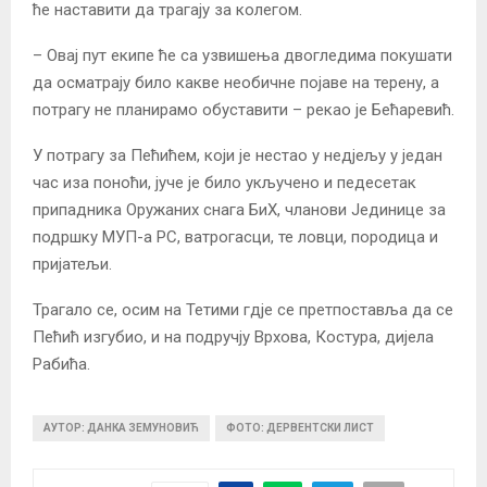
ће наставити да трагају за колегом.
– Овај пут екипе ће са узвишења двогледима покушати
да осматрају било какве необичне појаве на терену, а
потрагу не планирамо обуставити – рекао је Бећаревић.
У потрагу за Пећићем, који је нестао у недјељу у један
час иза поноћи, јуче је било укључено и педесетак
припадника Оружаних снага БиХ, чланови Јединице за
подршку МУП-а РС, ватрогасци, те ловци, породица и
пријатељи.
Трагало се, осим на Тетими гдје се претпоставља да се
Пећић изгубио, и на подручју Врхова, Костура, дијела
Рабића.
АУТОР: ДАНКА ЗЕМУНОВИЋ
ФОТО: ДЕРВЕНТСКИ ЛИСТ