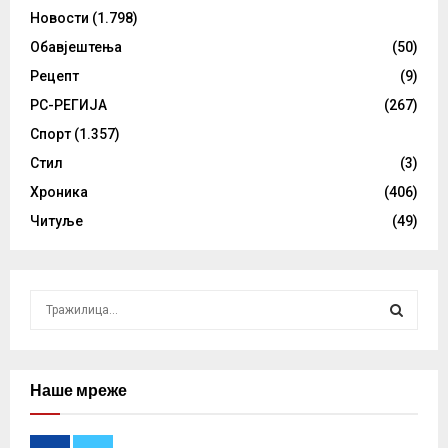
Новости
(1.798)
Обавјештења
(50)
Рецепт
(9)
РС-РЕГИЈА
(267)
Спорт
(1.357)
Стил
(3)
Хроника
(406)
Читуље
(49)
S
e
a
S
r
c
Наше мреже
E
h
f
A
o