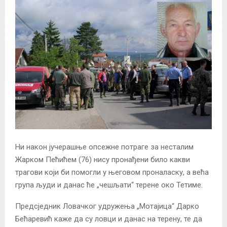
Ни након јучерашње опсежне потраге за несталим
Жарком Пећићем (76) нису пронађени било какви
трагови који би помогли у његовом проналаску, а већа
група људи и данас ће „чешљати“ терене око Тетиме.
Предсједник Ловачког удружења „Мотајица“ Дарко
Бећаревић каже да су ловци и данас на терену, те да