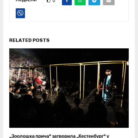
0
RELATED POSTS
„Зоолошка прича“ затворила „Кестенбург“ у