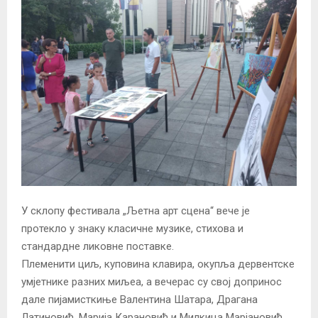
У склопу фестивала „Љетна арт сцена“ вече је
протекло у знаку класичне музике, стихова и
стандардне ликовне поставке.
Племенити циљ, куповина клавира, окупља дервентске
умјетнике разних миљеа, а вечерас су свој допринос
дале пијамисткиње Валентина Шатара, Драгана
Латиновић, Марија Карановић и Милкица Марјановић