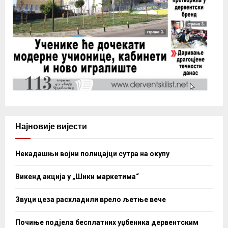
Најновије вијести
Некадашњи војни полицајци сутра на окупу
Викенд акција у „Шики маркетима“
Звуци цеза расхладили врело љетње вече
Почиње подјела бесплатних уџбеника дервентским