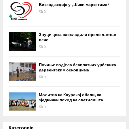
Викенд акција у „Шики маркетима“
0
Звуци цеза расхладили врело љетње
вече
0
Почиње подјела бесплатних уџбеника
дервентским основцима
0
Молитва на Каурској обали, па
зједнички поход на светилишта
0
Категорије