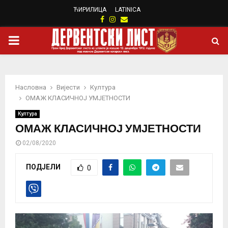
ЋИРИЛИЦА
LATINICA
Facebook
Instagram
Email
PRIMARY
MENU
Насловна
Вијести
Култура
ОМАЖ КЛАСИЧНОЈ УМЈЕТНОСТИ
Култура
ОМАЖ КЛАСИЧНОЈ УМЈЕТНОСТИ
02/08/2020
ПОДЈЕЛИ
0