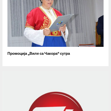
Промоција „Виле са Чакора“ сутра