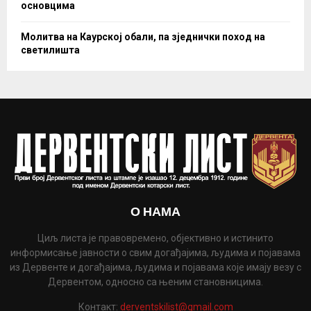
основцима
Молитва на Каурској обали, па зједнички поход на
светилишта
О НАМА
Циљ листа је правовремено, објективно и истинито
информисање јавности о свим догађајима, људима и појавама
из Дервенте и догађајима, људима и појавама које имају везу с
Дервентом, односно са њеним становницима.
Контакт:
derventskilist@gmail.com