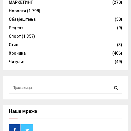
МАРКЕТИНГ
(270)
Новости
(1.798)
Обавјештења
(50)
Рецепт
(9)
Спорт
(1.357)
Стил
(3)
Хроника
(406)
Читуље
(49)
S
e
a
S
r
c
Наше мреже
E
h
f
A
o