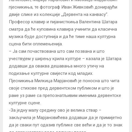
пјесникиња, те фотограф Иван Живковић донирајући
двије слике из колекције „Дервента на канвасу“.
Професор клавир и пијанисткиња Валентина Шатара
сматра да ће куповина клавира учинити да класична
музика буде доступнија и да ће тиме наша културна
сцена бити оплемењенија.
– Ја сам почаствована што сам позвана и што
учествујем у ширењу крила културе – казала је Шатара
додавши да оваква дешавања много утичу на
подизање културне свијести код младих.
Пјесникиња Милкица Марјановић је поносна што чита
своје стихове пред дервентском публиком и што је
раме уз раме са препознатљивим именима дервентске
културне сцене.
-За једну малу средину ово је велика ствар –
закључила је Марјановићева додавши да је примијетно
да је сваки пут одазив публике све већи и да је то знак