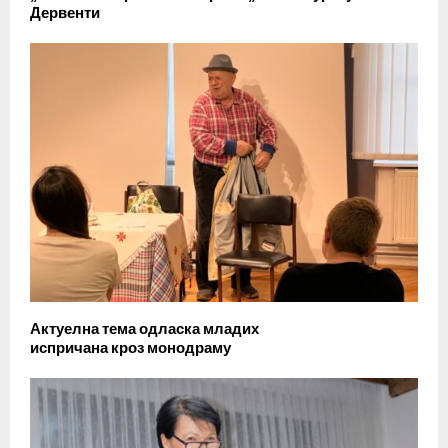
Дервенти
Актуелна тема одласка младих
испричана кроз монодраму