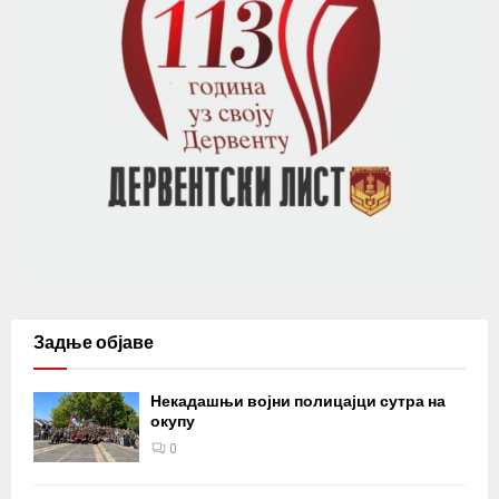
Задње објаве
Некадашњи војни полицајци сутра на
окупу
0