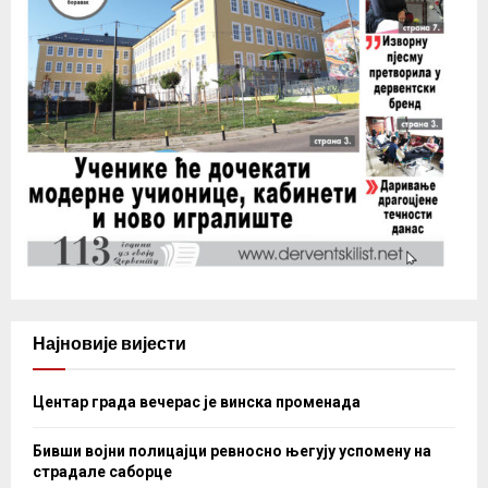
Најновије вијести
Центар града вечерас је винска променада
Бивши војни полицајци ревносно његују успомену на
страдале саборце