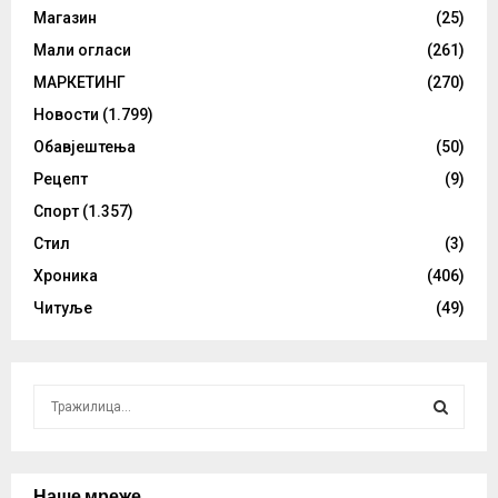
Магазин
(25)
Мали огласи
(261)
МАРКЕТИНГ
(270)
Новости
(1.799)
Обавјештења
(50)
Рецепт
(9)
Спорт
(1.357)
Стил
(3)
Хроника
(406)
Читуље
(49)
S
e
a
S
r
c
Наше мреже
E