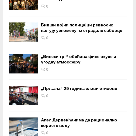
0
Бивши војни полицајци ревносно
његују успомену на страдале саборце
0
„Вински трг“ обећава фине окусе и
угодну атмосферу
0
„Прљача“ 25 година слави стихове
0
Апел Дервенћанима да рационално
користе воду
0