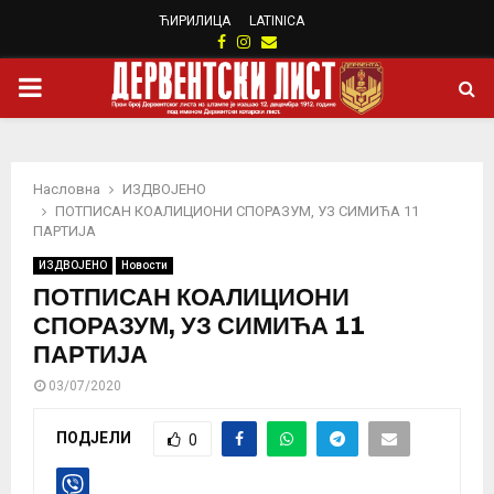
ЋИРИЛИЦА
LATINICA
Facebook
Instagram
Email
PRIMARY
MENU
Насловна
ИЗДВОЈЕНО
ПОТПИСАН КОАЛИЦИОНИ СПОРАЗУМ, УЗ СИМИЋА 11
ПАРТИЈА
ИЗДВОЈЕНО
Новости
ПОТПИСАН КОАЛИЦИОНИ
СПОРАЗУМ, УЗ СИМИЋА 11
ПАРТИЈА
03/07/2020
ПОДЈЕЛИ
0