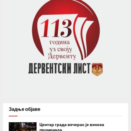
Задње објаве
Центар града вечерас је винска
променада