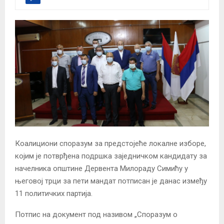
Коалициони споразум за предстојеће локалне изборе,
којим је потврђена подршка заједничком кандидату за
начелника општине Дервента Милораду Симићу у
његовој трци за пети мандат потписан је данас између
11 политичких партија.
Потпис на документ под називом „Споразум о