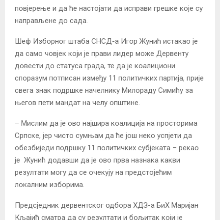
повјерење и да ће настојати да исправи грешке које су
направљене до сада.
Шеф Изборног штаба СНСД-а Игор Жунић истакао је
да само човјек који је прави лидер може Дервенту
довести до статуса града, те да је коалициони
споразум потписан између 11 политичких партија, прије
свега знак подршке начелнику Милораду Симићу за
његов пети мандат на челу општине.
– Мислим да је ово најшира коалиција на просторима
Српске, јер чисто сумњам да ће још неко успјети да
обезбиједи подршку 11 политичких субјеката – рекао
је Жунић додавши да је ово прва назнака какви
резултати могу да се очекују на предстојећим
локалним изборима.
Предсједник дервентског одбора ХДЗ-а БиХ Маријан
Кљајић сматра да су резултати и бољитак који је