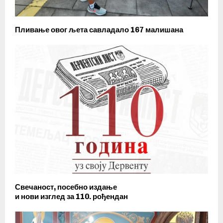
Пливање овог љета савладало 167 малишана
Свечаност, посебно издање
и нови изглед за 110. рођендан