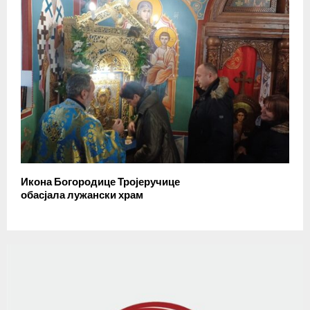
Икона Богородице Тројеручице
обасјала лужански храм