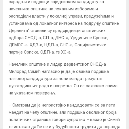
сарадњи и подршци заједничком кандидату за
начелника општине на локалним изборима и
расподјели власти у локалној управи, предузећима и
установама од локалног интереса на подручју општине
Дервента“ ставили су предсједници општинских
одбора СНСД-а, СП-а, ДНС-а, Уједињене Српске,
ДЕМОС-а, ХДЗ-а, НДП-а, СНС-а, Социјалистичке
партије Српске, СДП-а, те ХС-а.
Начелник општине и лидер дервентског СНСД-а
Милорад Симић нагласио је да је оваква подршка
његовој кандидатури за нови мандат резултат
дугогодишњег рада и напретка. Он се захвалио свима
на указаном повјерењу.
– Сматрам да је непристојно кандидовати се за пети
мандат на челу општине, али подршка оволиког броја
политичких странака говори супротно – казао је Симић
те истакао да ће се и у будућности трудити да оправда