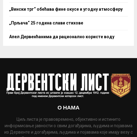
„Вински трг“ обећава фине окусе и угодну атмосферу
„Прљача“ 25 година слави стихове
Апел Дервенћанима да рационално користе воду
О НАМА
Циљ листа је правовремено, објективно и истинито
информисање јавности о свим догађајима, људима и појавама
из Дервенте и догађајима, људима и појавама које имају везу с