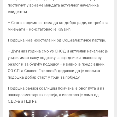
постигнут у вријеме мандата актуелног начелника
евидентни.
– Стога, водимо се тима да ко добро ради, не треба га
мијењати – констатовао је Кљајић.
Подршка није изостала ни од Социјалистичке партије.
– Дуги низ година смо уз СНСД и актуелни начелник је
увијек имао нашу подршку, а заједнички планови су
разлог и за будућу подршку – изјавио је предсједник
ОО СП-а Славен Гојковоић додавши да је оволика
подршка добар старт у трци за побједу.
Подршка ранијој коалицији појачана је овог пута и из
ванпарламентарних партија, а изостала је само од
СДС-а и ПДП-а.