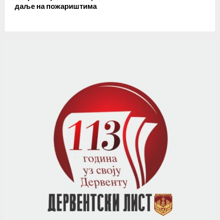
даље на пожариштима