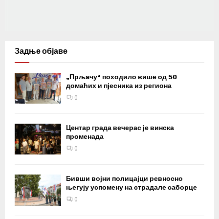
Задње објаве
„Прљачу“ походило више од 50
домаћих и пјесника из региона
0
Центар града вечерас је винска
променада
0
Бивши војни полицајци ревносно
његују успомену на страдале саборце
0