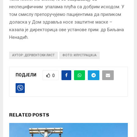
неспецифичним упалама плућа са добрим исходом. У
том смислу препоручујемо пацијентима да приликом
доласка у Дом здравља носе заштитне маске –
казала је директорица ове установе прим. др Биљана
Ненадић.
АУТОР: ДЕРВЕНТСКИ ЛИСТ
ФОТО: ИЛУСТРАЦИЈА
ПОДЈЕЛИ
0
RELATED POSTS