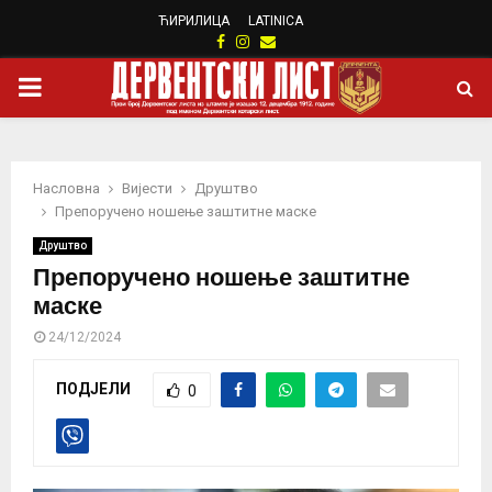
ЋИРИЛИЦА
LATINICA
Facebook
Instagram
Email
PRIMARY
MENU
Насловна
Вијести
Друштво
Препоручено ношење заштитне маске
Друштво
Препоручено ношење заштитне
маске
24/12/2024
ПОДЈЕЛИ
0