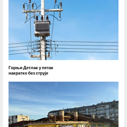
Горњи Детлак у петак
накратко без струје