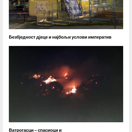
Безбједност дјеце и најбољи услови императив
Ватрогасци – спасиоци и