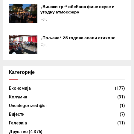
„Вински трг“ обећава фине окусе и
угодну атмосферу
0
„Прљача“ 25 година слави стихове
0
Категорије
Eкономија
(177)
Kолумнa
(31)
Uncategorized @sr
(1)
Вијести
(7)
Галерија
(11)
Друштво
(4.376)