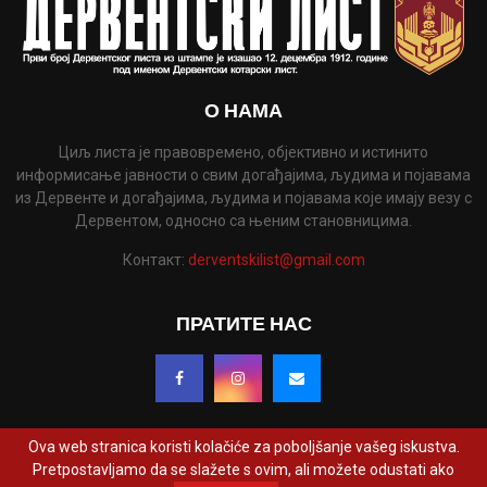
О НАМА
Циљ листа је правовремено, објективно и истинито
информисање јавности о свим догађајима, људима и појавама
из Дервенте и догађајима, људима и појавама које имају везу с
Дервентом, односно са њеним становницима.
Контакт:
derventskilist@gmail.com
ПРАТИТЕ НАС
Ova web stranica koristi kolačiće za poboljšanje vašeg iskustva.
Pretpostavljamo da se slažete s ovim, ali možete odustati ako
@2022 - www.derventskilist.net. Сва права задржана. Дизајнирао и развио