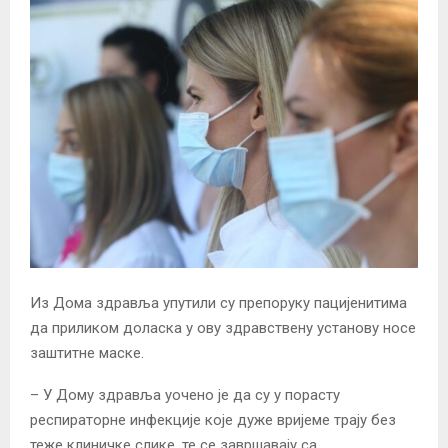
Из Дома здравља упутили су препоруку пацијенитима
да приликом доласка у ову здравствену установу носе
заштитне маске.
– У Дому здравља уочено је да су у порасту
респираторне инфекције које дуже вријеме трају без
теже клиничке слике, те се завршавају са