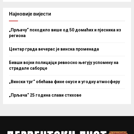
Најновије вијести
„Прљачу“ походило више од 50 домаћих и пјесника из
региона
Центар града вечерас је винска променада
Бивши војни полицајци ревносно његују успомену на
страдале саборце
„Вински трг“ обећава фине окусе и угодну атмосферу
„Прљача“ 25 година слави стихове