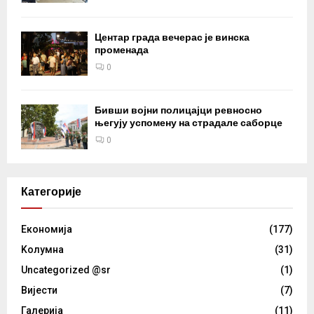
Центар града вечерас је винска
променада
0
Бивши војни полицајци ревносно
његују успомену на страдале саборце
0
Категорије
Eкономија
(177)
Kолумнa
(31)
Uncategorized @sr
(1)
Вијести
(7)
Галерија
(11)