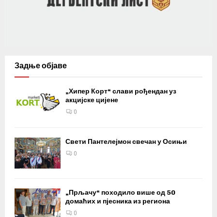
Задње објаве
„Хипер Корт“ слави рођендан уз
акцијске цијене
0
Свети Пантелејмон свечан у Осињи
0
„Прљачу“ походило више од 50
домаћих и пјесника из региона
0