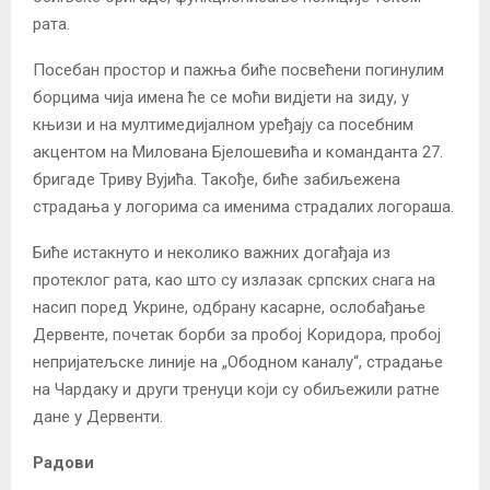
рата.
Посебан простор и пажња биће посвећени погинулим
борцима чија имена ће се моћи видјети на зиду, у
књизи и на мултимедијалном уређају са посебним
акцентом на Милована Бјелошевића и команданта 27.
бригаде Триву Вујића. Такође, биће забиљежена
страдања у логорима са именима страдалих логораша.
Биће истакнуто и неколико важних догађаја из
протеклог рата, као што су излазак српских снага на
насип поред Укрине, одбрану касарне, ослобађање
Дервенте, почетак борби за пробој Коридора, пробој
непријатељске линије на „Ободном каналу“, страдање
на Чардаку и други тренуци који су обиљежили ратне
дане у Дервенти.
Радови