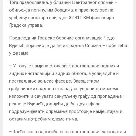
Трга православља, у близини Централног спомен –
обиљежја погинулим борцима, а прве послове на
уређењу простора вриједне 32.411 КМ финансира
Градска управа.
Предсједник Градске борачке организације Чедо
Вујичић појаснио је да ће изградња Спомен – собе тећи
у фазама.
– У току је замјена столарије, постављање подних и
зидних инсталација и зидних облога, а услиједиће и
постављање вањске фасаде. Завршетком
грађевинских радова стварају се услови да можемо
изложити и сачувати сакупљену грађу од пропадања –
рекао је Вујичић додајући да ће друга фаза
подразумијевати опремање просторије намјештајем и
осталим потребним елементима.
– Трећа фаза односиће се на постављање експоната и