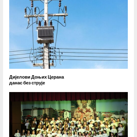
Дијелови Доњих Церана
данас без струје