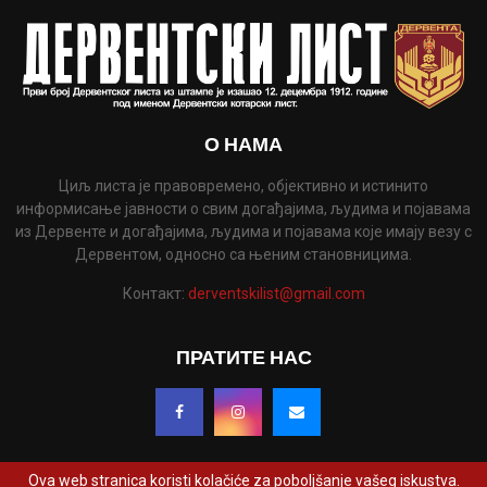
О НАМА
Циљ листа је правовремено, објективно и истинито
информисање јавности о свим догађајима, људима и појавама
из Дервенте и догађајима, људима и појавама које имају везу с
Дервентом, односно са њеним становницима.
Контакт:
derventskilist@gmail.com
ПРАТИТЕ НАС
Ova web stranica koristi kolačiće za poboljšanje vašeg iskustva.