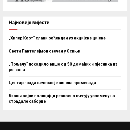
Најновије вијести
„Хипер Корт“ слави рођендан уз акцијске цијене
Свети Пантелејмон свечан у Осињи
„Прљачу“ походило више од 50 домаћих и пјесника из
региона
Центар града вечерас је винска променада
Бивши војни полицајци ревносно његују успомену на
страдале саборце