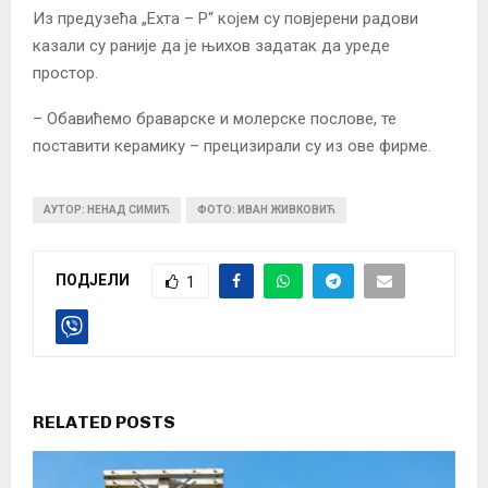
Из предузећа „Ехта – Р“ којем су повјерени радови
казали су раније да је њихов задатак да уреде
простор.
– Обавићемо браварске и молерске послове, те
поставити керамику – прецизирали су из ове фирме.
АУТОР: НЕНАД СИМИЋ
ФОТО: ИВАН ЖИВКОВИЋ
ПОДЈЕЛИ
1
RELATED POSTS