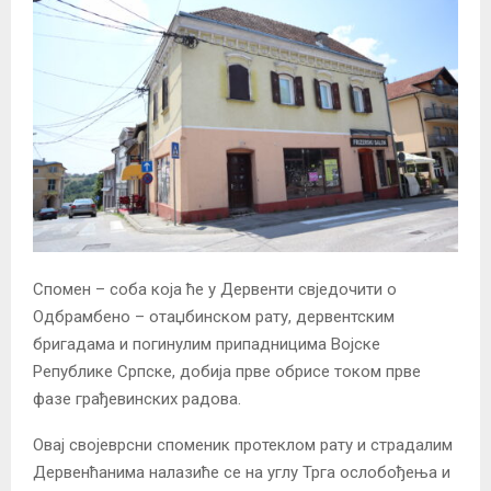
Спомен – соба која ће у Дервенти свједочити о
Одбрамбено – отаџбинском рату, дервентским
бригадама и погинулим припадницима Војске
Републике Српске, добија прве обрисе током прве
фазе грађевинских радова.
Овај својеврсни споменик протеклом рату и страдалим
Дервенћанима налазиће се на углу Трга ослобођења и