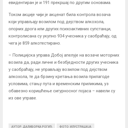
евидентиран је и 191 прекршај по другим основама.
Током акције чији је акценат била контрола возача
који управљају возилом под дејством алкохола,
опојних дрога или других психоактивних супстанци,
контролисана су укупно 934 учесника у саобраћају, од
чега је 859 алкотестирано.
– Полицијска управа Добој апелује на возаче моторних
возила да, ради личне и безбједности других учесника
у саобраћају, не управљају возилом под дејством
алкохола, те да брзину кретања возила прилагоде
условима, стању пута и временским приликима, уз
обавезно коришћење сигурносног појаса – навели су
из ове управе.
АУТОР: ДАЛИБОРКА РОГИЋ
ФОТО: ИЛУСТРАЦИЈА