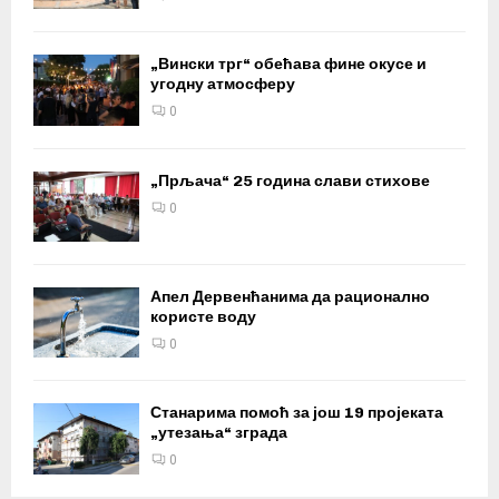
„Вински трг“ обећава фине окусе и
угодну атмосферу
0
„Прљача“ 25 година слави стихове
0
Апел Дервенћанима да рационално
користе воду
0
Станарима помоћ за још 19 пројеката
„утезања“ зграда
0