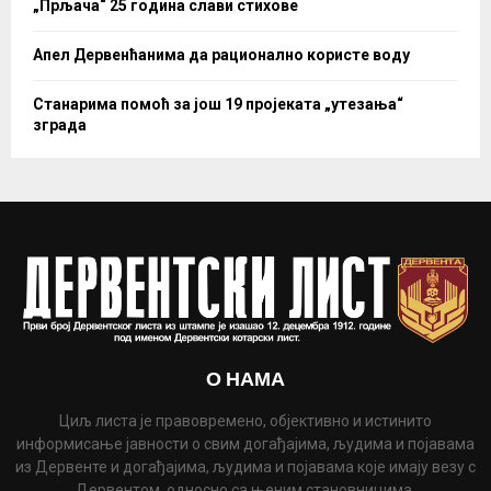
„Прљача“ 25 година слави стихове
Апел Дервенћанима да рационално користе воду
Станарима помоћ за још 19 пројеката „утезања“
зграда
О НАМА
Циљ листа је правовремено, објективно и истинито
информисање јавности о свим догађајима, људима и појавама
из Дервенте и догађајима, људима и појавама које имају везу с
Дервентом, односно са њеним становницима.