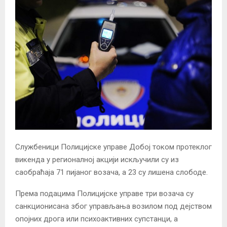
Службеници Полицијске управе Добој током протеклог
викенда у регионалној акцији искључили су из
саобраћаја 71 пијаног возача, а 23 су лишена слободе.
Према подацима Полицијске управе три возача су
санкционисана због управљања возилом под дејством
опојних дрога или психоактивних супстанци, а