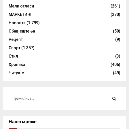
Мали огласи
(261)
МАРКЕТИНГ
(270)
Новости
(1.799)
Обавјештења
(50)
Рецепт
(9)
Спорт
(1.357)
Стил
(3)
Хроника
(406)
Читуље
(49)
S
e
a
S
r
c
Наше мреже
E
h