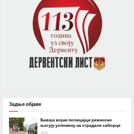
Задње објаве
Бивши војни полицајци ревносно
његују успомену на страдале саборце
0