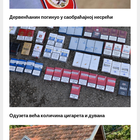
Дервенћанин погинуо у саобраћајној несрећи
Одузета већа количина цигарета и дувана