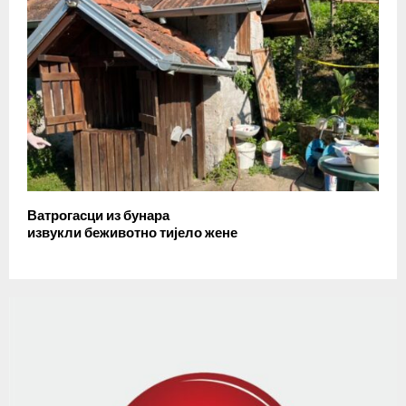
Ватрогасци из бунара
извукли беживотно тијело жене