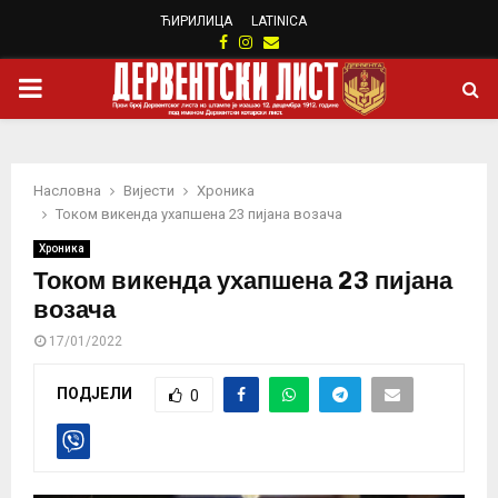
ЋИРИЛИЦА
LATINICA
Facebook
Instagram
Email
PRIMARY
MENU
Насловна
Вијести
Хроника
Током викенда ухапшена 23 пијана возача
Хроника
Током викенда ухапшена 23 пијана
возача
17/01/2022
ПОДЈЕЛИ
0