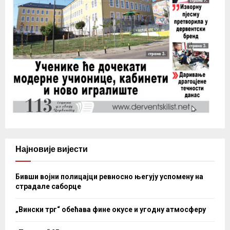
Најновије вијести
Бивши војни полицајци ревносно његују успомену на
страдале саборце
„Вински трг“ обећава фине окусе и угодну атмосферу