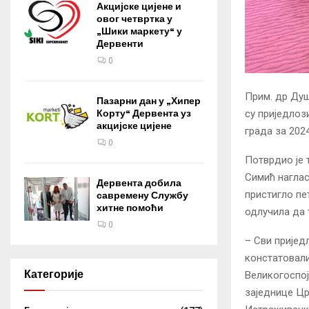
Акцијске цијене и
овог четвртка у
„Шики маркету“ у
Дервенти
0
Прим. др Ду
Пазарни дан у „Хипер
Корту“ Дервента уз
су приједлоз
акцијске цијене
града за 202
0
Потврдио је 
Симић наглас
Дервента добила
пристигло пе
савремену Службу
хитне помоћи
одлучила да 
0
– Сви пријед
констатовали
Категорије
Великогоспој
заједнице Цр