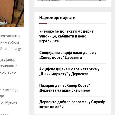
Најновије вијести
Ученике ће дочекати модерне
 овогодишњи
учионице, кабинети и ново
игралиште
тним грбом
 Захвалницу.
Специјална акција само данас у
„Хипер корту“ Дервента
да Давор
а признања
Акцијске цијене и овог четвртка у
дногласно
„Шики маркету“ у Дервенти
Пазарни дан у „Хипер Корту“
и комисије
Дервента уз акцијске цијене
 да
Дервента добила савремену Службу
ог Мјесне
хитне помоћи