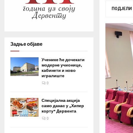
ПОДЈЕЛИ
Задње објаве
Ученике ће дочекати
модерне учионице,
кабинети и ново
игралиште
0
Специјална акција
само данас у „Хипер
корту“ Дервента
0