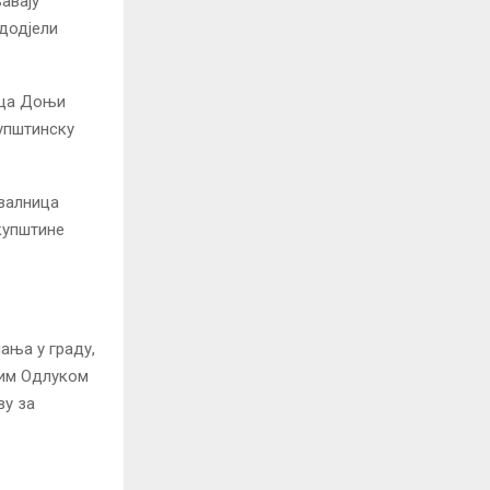
авају
 додјели
ица Доњи
купштинску
хвалница
Скупштине
ања у граду,
ним Одлуком
ву за