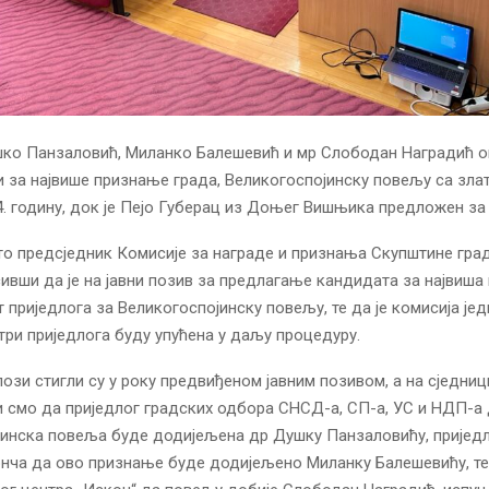
шко Панзаловић, Миланко Балешевић и мр Слободан Наградић
и за највише признање града, Великогоспојинску повељу са зла
4. годину, док је Пејо Губерац из Доњег Вишњика предложен за
то предсједник Комисије за награде и признања Скупштине гра
ивши да је на јавни позив за предлагање кандидата за највиш
т приједлога за Великогоспојинску повељу, те да је комисија је
три приједлога буду упућена у даљу процедуру.
лози стигли су у року предвиђеном јавним позивом, а на сједниц
 смо да приједлог градских одбора СНСД-а, СП-а, УС и НДП-а
инска повеља буде додијељена др Душку Панзаловићу, приједл
нча да ово признање буде додијељено Миланку Балешевићу, те