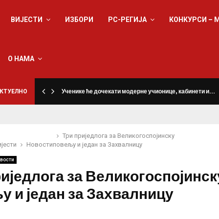
ВИЈЕСТИ
ИЗБОРИ
РС-РЕГИЈА
КОНКУРСИ – 
О НАМА
КТУЕЛНО
Ученике ће дочекати модерне учионице, кабинети и…
Три приједлога за Великогоспојинску
ијести
Новости
повељу и један за Захвалницу
вости
риједлога за Великогоспојинск
у и један за Захвалницу