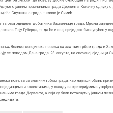
г центра „Искон“ да повељу добије Слободан Наградић, испуњ
Одлуке о јавним признањима града Дервента. Коначну одлуку о
ијеће Скупштина града – казао је Симић.
је за овогодишњег добитника Захвалнице града, Мјесна заједн
ожила Пеју Губерца, те да ће и овај приједлог бити упућен у с
нања, Великогоспојинска повеља са златним грбом града и За
љују се поводом Дана града, 28. августа, на свечаној сједници 
и
инска повеља са златним грбом града, као највиши облик призн
 појединцима и колективима, у складу са критеријумима утврђе
знањима града Дервента, а који су били истакнути у јавном пози
кандидата.