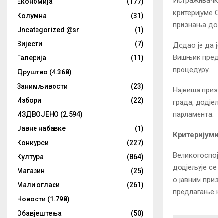
Истраживачко
Eкономија
(177)
критеријуме 
Kолумнa
(31)
признања дон
Uncategorized @sr
(1)
Вијести
(7)
Додао је да 
Вишњик предл
Галерија
(11)
процедуру.
Друштво
(4.368)
Занимљивости
(23)
Највиша приз
Избори
(22)
града, додје
парламента.
ИЗДВОЈЕНО
(2.594)
Јавне набавке
(1)
Критеријум
Конкурси
(227)
Великогоспој
Култура
(864)
додјељује се
Магазин
(25)
о јавним при
Мали огласи
(261)
предлагање 
Новости
(1.798)
Обавјештења
(50)