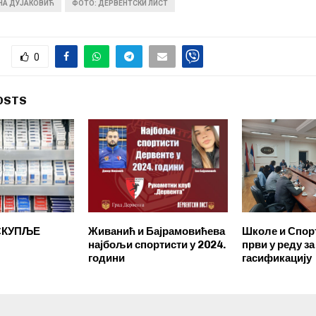
ИНА ДУЈАКОВИЋ
ФОТО: ДЕРВЕНТСКИ ЛИСТ
0
OSTS
СКУПЉЕ
Живанић и Бајрамовићева
Школе и Спор
најбољи спортисти у 2024.
први у реду за
години
гасификацију