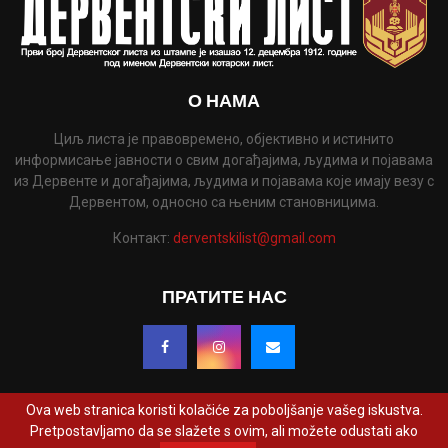
О НАМА
Циљ листа је правовремено, објективно и истинито
информисање јавности о свим догађајима, људима и појавама
из Дервенте и догађајима, људима и појавама које имају везу с
Дервентом, односно са њеним становницима.
Контакт:
derventskilist@gmail.com
ПРАТИТЕ НАС
Ova web stranica koristi kolačiće za poboljšanje vašeg iskustva.
Pretpostavljamo da se slažete s ovim, ali možete odustati ako
@2022 - www.derventskilist.net. Сва права задржана. Дизајнирао и развио