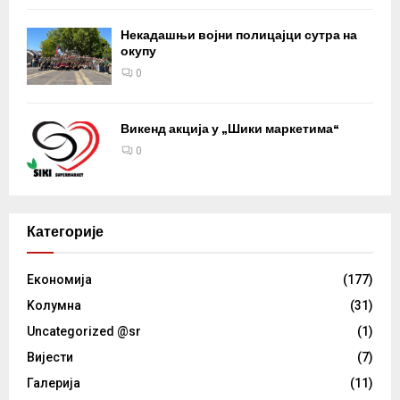
Некадашњи војни полицајци сутра на
окупу
0
Викенд акција у „Шики маркетима“
0
Категорије
Eкономија
(177)
Kолумнa
(31)
Uncategorized @sr
(1)
Вијести
(7)
Галерија
(11)