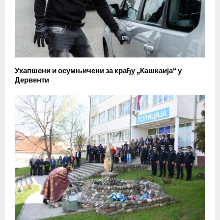
Ухапшени и осумњичени за крађу „Кашкаија“ у
Дервенти