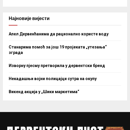
Најновије вијести
Апел Дервенћанима да рационално користе воду
Станарима помоћ за још 19 пројеката „утезања“
зграда
Изворну пјесму претворила у дервентски бренд
Некадашњи војни полицајци сутра на окупу
Викенд акција у „Шики маркетима“