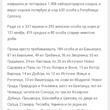
извршено је тестирање 1.408 лабораторијскa узорка, а
вирус корона потврђен је код 630 особa у Републици
Српској.
Ради се о 337 мушких и 293 женских особа од којих је
131 млађе, 419 средње и 80 особа старије животне
доби.
Према мјесту пребивалишта, 189 особа је из Бањалуке,
87 из Бијељине, 49 из Требиња, 36 из Зворника, 33 из
Градишке, 24 из Лакташа, по 20 из Источног Новог
Сарајева и Пала, по 19 из Лопара и Фоче, 15 из Котор
Вароша, 14 из Добоја, по 12 из Источне Илиџе и
Рогатице, 10 из Вишеграда, по осам из Модриче, Новог
Града, Приједора и Угљевика, шест из Братунца, пет из
Челинца, четити из Сокоца, по три из Козарске
Дубице, Прњавора, Шековића и Шипова, по двије из
Српца, Станара, Теслића, Чајнича и по једна из