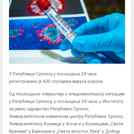
У Републици Српској у посљедња 24 часа
регистровано је 630 случајева вируса корона.
Од посљедњег извјештаја о епидемиолошкој ситуацији
у Републици Српској, у посљедња 24 часа, у Институту
за јавно здравство Републике Српске,
Универзитетском клиничком центру Републике Српске,
Универзитетској болници у Фочи и у болницама „Свети
Врачеви“ у Бијељини и „Свети апостол Лука“ у Добоју