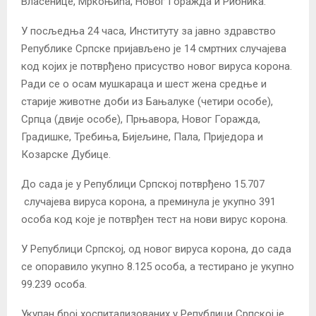
Власенице, Мркоњића, Новог Горажда и Рибника.
У посљедња 24 часа, Институту за јавно здравство
Републике Српске пријављено је 14 смртних случајева
код којих је потврђено присуство новог вируса корона.
Ради се о осам мушкараца и шест жена средње и
старије животне доби из Бањалуке (четири особе),
Српца (двије особе), Прњавора, Новог Горажда,
Градишке, Требиња, Бијељине, Пала, Приједора и
Козарске Дубице.
До сада је у Републици Српској потврђено 15.707
случајева вируса корона, а преминула је укупно 391
особа код које је потврђен тест на нови вирус корона.
У Републици Српској, од новог вируса корона, до сада
се опоравило укупно 8.125 особа, а тестирано је укупно
99.239 особа.
Укупан број хоспитализованих у Републици Српској је