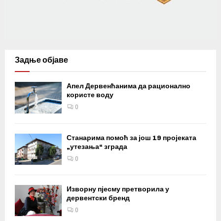
Задње објаве
Апел Дервенћанима да рационално
користе воду
0
Станарима помоћ за још 19 пројеката
„утезања“ зграда
0
Изворну пјесму претворила у
дервентски бренд
0