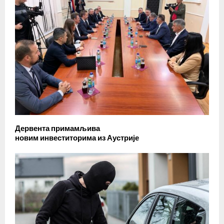
Дервента примамљива
новим инвеститорима из Аустрије