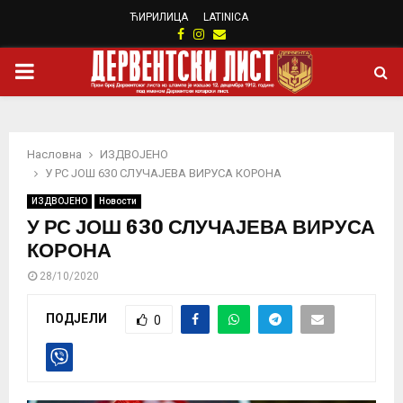
ЋИРИЛИЦА
LATINICA
Facebook
Instagram
Email
PRIMARY
MENU
Насловна
ИЗДВОЈЕНО
У РС ЈОШ 630 СЛУЧАЈЕВА ВИРУСА КОРОНА
ИЗДВОЈЕНО
Новости
У РС ЈОШ 630 СЛУЧАЈЕВА ВИРУСА
КОРОНА
28/10/2020
ПОДЈЕЛИ
0