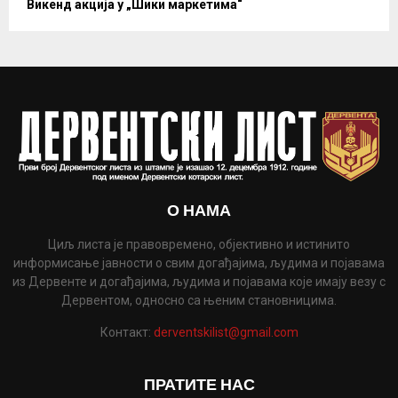
Викенд акција у „Шики маркетима“
О НАМА
Циљ листа је правовремено, објективно и истинито
информисање јавности о свим догађајима, људима и појавама
из Дервенте и догађајима, људима и појавама које имају везу с
Дервентом, односно са њеним становницима.
Контакт:
derventskilist@gmail.com
ПРАТИТЕ НАС