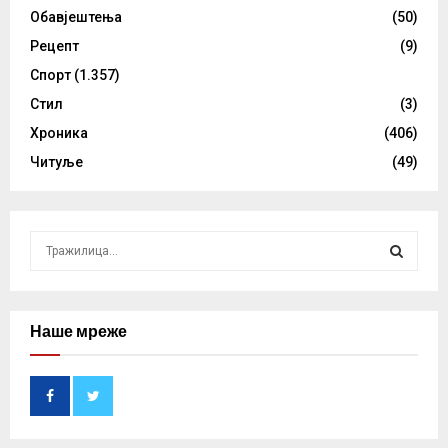
Обавјештења
(50)
Рецепт
(9)
Спорт
(1.357)
Стил
(3)
Хроника
(406)
Читуље
(49)
S
e
a
S
r
c
Наше мреже
E
h
f
A
o
r
R
: