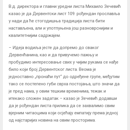
В.д. директора и главни уредни листа Михаило Зечевић
казао је да Дервентски лист 109. рођендан прославља
у нади да ће стогодишња традиција листа бити
настављена, али и употпуњена још разноврснијим и
квалитетнијим садржајем.
– Идеја водиља јесте да допремо до сваког
Дервенћанина, као и да привучемо пажњу и
пробудимо интересовање свих у чијим рукама се нађе
било који број Дервентског листа. Веома је
једноставно „пронаћи пут“ до одређене групе, међутим
тако се постепено губи сврха постојања, што значи да
је пред нама, у овим тешким временима, тежак и
итекако сложен задатак – казао је Зечевић додавши
да је рођендан листа прилика да се захвалимо свим
вјерним читаоцима који осјећају емпатију према једној
од најстаријих новина на овим просторима.