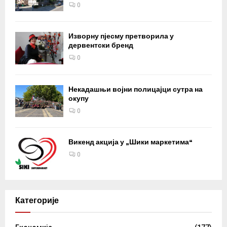
0
Изворну пјесму претворила у
дервентски бренд
0
Некадашњи војни полицајци сутра на
окупу
0
Викенд акција у „Шики маркетима“
0
Категорије