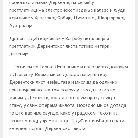
пронашао и изван Дервенте, па се међу
претплатницима електронског издања налазе и људи
који живе у Хрватској, Србији, Њемачкој, Швајцарској,
Аустралији.
Драган Тадић који живи у Загребу читалац је и
претплатник Дервентског листа готово четири
деценије.
– Потичем из Горње Лупљанице и врло често долазим
у Дервенту. Веома ми се допада начин на који
Дервентски лист извјештава и мислим да одлично
приказује живот на том подручју тако да, иако не
живим у Дервенти, могу да створим праву слику о
стању у свим сферама живота. Посебно ми се допада
то што вас има свугдје, како у градском, тако и на
сеоском подручју – казао је Тадић истичући да прати
интернет портал Дервентског листа.