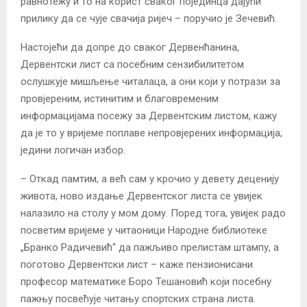
равнотежу и то на корист сваког појединца дајући
прилику да се чује свачија ријеч – поручио је Зечевић.
Настојећи да допре до сваког Дервенћанина,
Дервентски лист са посебним сензибилитетом
ослушкује мишљење читалаца, а они који у потрази за
провјереним, истинитим и благовременим
информацијама посежу за Дервентским листом, кажу
да је то у вријеме поплаве непровјерених информација,
једини логичан избор.
– Откад памтим, а већ сам у крочио у девету деценију
живота, ново издање Дервентског листа се увијек
налазило на столу у мом дому. Поред тога, увијек радо
посветим вријеме у читаоници Народне библиотеке
„Бранко Радичевић“ да пажљиво прелистам штампу, а
поготово Дервентски лист – каже пензионисани
професор математике Боро Тешановић који посебну
пажњу посвећује читању спортских страна листа.