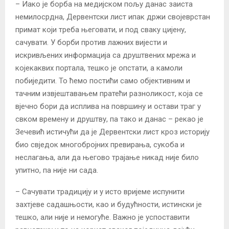
– Иако је борба на медијском пољу данас заиста
немилосрдна, Дервентски лист ипак држи својеврстан
примат који треба његовати, и под сваку цијену,
сачувати. У борби против лажних вијести и
искривљених информација са друштвених мрежа и
којекаквих портала, тешко је опстати, а камоли
побиједити. То ћемо постићи само објективним и
тачним извјештавањем пратећи разноликост, која се
вјечно бори да исплива на површину и остави траг у
свком времену и друштву, па тако и данас – рекао је
Зечевић истичући да је Дервентски лист кроз историју
био свједок многобројних превирања, сукоба и
неслагања, али да његово трајање никад није било
упитно, па није ни сада.
– Сачувати традицију и у исто вријеме испунити
захтјеве садашњости, као и будућности, истински је
тешко, али није и немогуће. Важно је успоставити