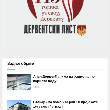
Задње објаве
Апел Дервенћанима да рационално
користе воду
0
Станарима помоћ за још 19 пројеката
„утезања“ зграда