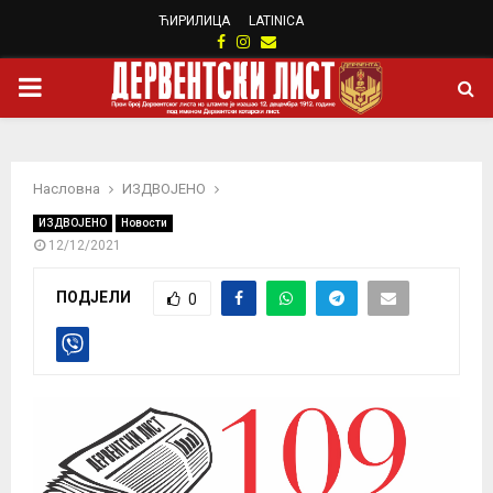
ЋИРИЛИЦА
LATINICA
Facebook
Instagram
Email
PRIMARY
MENU
Насловна
ИЗДВОЈЕНО
ИЗДВОЈЕНО
Новости
12/12/2021
ПОДЈЕЛИ
0