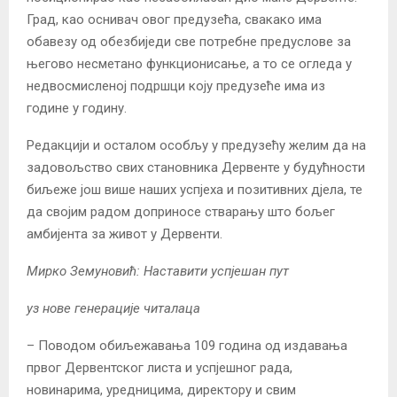
Град, као оснивач овог предузећа, свакако има
обавезу од обезбиједи све потребне предуслове за
његово несметано функционисање, а то се огледа у
недвосмисленој подршци коју предузеће има из
године у годину.
Редакцији и осталом особљу у предузећу желим да на
задовољство свих становника Дервенте у будућности
биљеже још више наших успјеха и позитивних дјела, те
да својим радом доприносе стварању што бољег
амбијента за живот у Дервенти.
Мирко Земуновић: Наставити успјешан пут
уз нове генерације читалаца
– Поводом обиљежавања 109 година од издавања
првог Дервентског листа и успјешног рада,
новинарима, уредницима, директору и свим