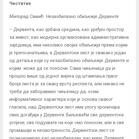
Честитке
Милорад Симић: Незаобилазно обиљежје Дервенте
– Дервента, као урбана средина, као уређен простор
за живот, као модерна организована административна
заједница, има неколико својих обиљежја према којим
је препознатљива, а Дервентски лист је свакако један
од детаља који су незаобилазно обиљежје Дервенте и
којим може да се поносни. Сама чињеница да је
прошло више од једног вијека од штампања првог
броја листа је за сваку врсту респекта, али никако не
треба да заборавимо чињеницу да, осим
информативног карактера који је основа сваког
гласила, наш Дервентски лист има улогу хроничара
свих догађаја у Дервенти. Биљежећи све дервентске
успјехе, све подухвате на које смо поносни, али и све
промашаје и несмотрености, Дервентски лист се
позиционирао као незаобилазан дио мапе Дервенте.