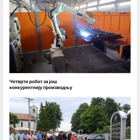
Четврти робот за још
конкурентнију производњу