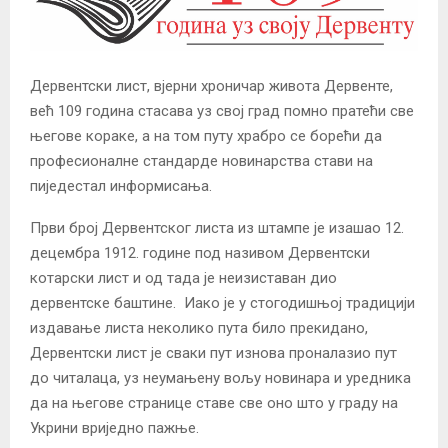
Дервентски лист, вјерни хроничар живота Дервенте,
већ 109 година стасава уз свој град помно пратећи све
његове кораке, а на том путу храбро се борећи да
професионалне стандарде новинарства стави на
пиједeстал информисања.
Први број Дервентског листа из штампе је изашао 12.
децембра 1912. године под називом Дервентски
котарски лист и од тада је неизиставан дио
дервентске баштине. Иако је у стогодишњој традицији
издавање листа неколико пута било прекидано,
Дервентски лист је сваки пут изнова проналазио пут
до читалаца, уз неумањену вољу новинара и уредника
да на његове странице ставе све оно што у граду на
Укрини вриједно пажње.