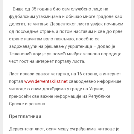
– Више од 35 година био сам службено лице на
фудбалским утакмицама и обишао многе градове као
делегат, те читање Дервентског листа увијек почињем
од посљедње стране, а потом наставим и све до прве
стране ишчитам врло пажљиво, посебно се
задржавајући на рјешавању укрштеница – додао је
Тешановић који је уз помоћ млађих чланова породице
чест гост на интернет порталу листа.
Лист излази сваког четвртка, на 16 страна, а интернет
портал
www.derventskilist.net
свакодневно информише
читаоце о свим догађајима у граду на Укрини,
преносећи све важне информације из Републике
Српске и региона.
Претплатници
Дервентски лист, осим мешу суграђанима, читаоце је