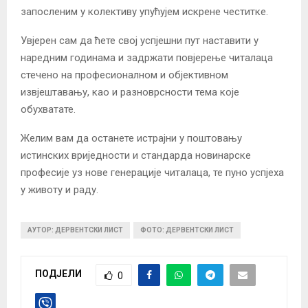
запосленим у колективу упућујем искрене честитке.
Увјерен сам да ћете свој успјешни пут наставити у
наредним годинама и задржати повјерење читалаца
стечено на професионалном и објективном
извјештавању, као и разноврсности тема које
обухватате.
Желим вам да останете истрајни у поштовању
истинских вриједности и стандарда новинарске
професије уз нове генерације читалаца, те пуно успјеха
у животу и раду.
АУТОР: ДЕРВЕНТСКИ ЛИСТ
ФОТО: ДЕРВЕНТСКИ ЛИСТ
ПОДЈЕЛИ
0