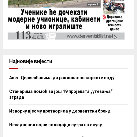
Најновије вијести
Апел Дервенћанима да рационално користе воду
Станарима помоћ за још 19 пројеката „утезања“
зграда
Изворну пјесму претворила у дервентски бренд
Некадашњи војни полицајци сутра на окупу