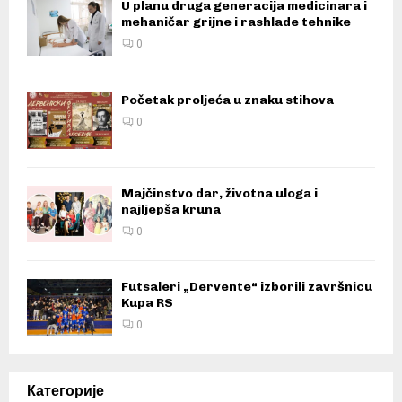
U planu druga generacija medicinara i
mehaničar grijne i rashlade tehnike
0
Početak proljeća u znaku stihova
0
Majčinstvo dar, životna uloga i
najljepša kruna
0
Futsaleri „Dervente“ izborili završnicu
Kupa RS
0
Категорије