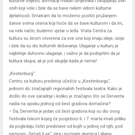
kulturne svijesti, afirmaciji mladih umjetnika i okupljanju svih
onih koji vole i žele da se bave nekim vidom kulturne
djelatnosti. Smatram da to možemo postići pružanjem
šanse svima onima koji hoće da se bave kulturom i da im,
na neki način, budemo vjetar u leđa. Vrata Centra za
kulturu su širom otvorena za sve one koji imaju ideje, vizije
i žele da su dio kulturnih dešavanja. Ulaganje u kulturu je
najbitnije duhovno ulaganje, i važno je da podsjetim da je
kultura skupa, ali je još skuplje kada je nema!
„Kestenburg“
Centru za kulturu predstoji učešće u „Kestenburgu“,
jednom do značajnijih regionalnih festivala teatra. Kako je
došlo do ove saradnje i koliko je značajno što se Derventa
našla na spisku jednog od šest gradova domaćina?
– Da, Derventa je jedan od šest gradova koji su dio ovog
festivala tokom kojeg će posjetioci 6. i 7. marta imati priliku
da pogledaju četiri predstave od kojih u jednoj od njih, pod
nazivom „Sećaš li se“, igra i poznate glumica Ljiljana