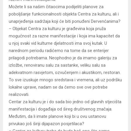
Možete li sa našim čitaocima podijeliti planove za
poboljšanje funkcionalnosti objekta Centra za kulturu, ali i
unaprjeđenja sadržaja koji će biti ponuđeni Dervenćanima?
– Objekat Centra za kulturu je građevina koja pruža
mogućnost za razne manifestacije i koja ima kapacitet da
u njoj svaki vid kulturne djelatnosti ima svoj kutak. U
narednom periodu radićemo na tome da se enterijer
prilagodi potrebama. Neophodno je da imamo galeriju za
izložbe, renoviranu salu za sastanke, veliku salu sa
adekvatnom rasvjetom, ozvučenjem i akustikom, restoran.
To sve izuskuje mnogo sredstava i vremena, ali uz podršku
lokalne uprave, nadam se da ćemo sve ove potrebe
realizovati.
Centar za kulturu je i do sada bio jedno od glavnih stjecišta
manifestacija i događaja od šireg društvenog značaja.
Međutim, da li imate planove koji bi u ovu ustanovu
privukao još širiji dijapazon posjetilaca?