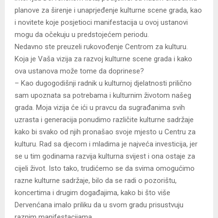
planove za širenje i unaprjeđenje kulturne scene grada, kao
i novitete koje posjetioci manifestacija u ovoj ustanovi
mogu da očekuju u predstojećem periodu.
Nedavno ste preuzeli rukovođenje Centrom za kulturu.
Koja je Vaša vizija za razvoj kulturne scene grada i kako
ova ustanova može tome da doprinese?
– Kao dugogodišnji radnik u kulturnoj djelatnosti prilično
sam upoznata sa potrebama i kulturnim životom našeg
grada. Moja vizija će ići u pravcu da sugrađanima svih
uzrasta i generacija ponudimo različite kulturne sadržaje
kako bi svako od njih pronašao svoje mjesto u Centru za
kulturu. Rad sa djecom i mladima je najveća investicija, jer
se u tim godinama razvija kulturna svijest i ona ostaje za
cijeli život. Isto tako, trudićemo se da svima omogućimo
razne kulturne sadržaje, bilo da se radi o pozorištu,
koncertima i drugim događajima, kako bi što više
Dervenćana imalo priliku da u svom gradu prisustvuju
raznim manifestacijama.