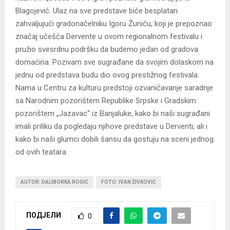
Blagojević. Ulaz na sve predstave biće besplatan
zahvaljujući gradonačelniku Igoru Žuniću, koji je prepoznao
značaj učešća Dervente u ovom regionalnom festivalu i
pružio svesrdnu podršku da budemo jedan od gradova
domaćina. Pozivam sve sugrađane da svojim dolaskom na
jednu od predstava budu dio ovog prestižnog festivala.
Nama u Centru za kulturu predstoji ozvaničavanje saradnje
sa Narodnim pozorištem Republike Srpske i Gradskim
pozorištem „Jazavac“ iz Banjaluke, kako bi naši sugrađani
imali priliku da pogledaju njihove predstave u Derventi, ali i
kako bi naši glumci dobili šansu da gostuju na sceni jednog
od ovih teatara.
AUTOR: DALIBORKA ROGIĆ
FOTO: IVAN ŽIVKOVIĆ
ПОДЈЕЛИ
0