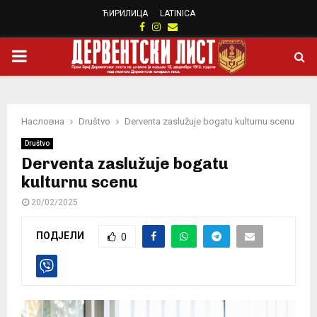
ЋИРИЛИЦА
LATINICA
Facebook
Instagram
Email
PRIMARY
MENU
Насловна
Društvo
Derventa zaslužuje bogatu kulturnu scenu
Društvo
Derventa zaslužuje bogatu
kulturnu scenu
20/02/2025
ПОДЈЕЛИ
0