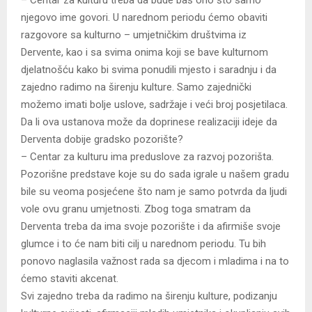
– Centar za kulturu treba da bude baš ono što samo
njegovo ime govori. U narednom periodu ćemo obaviti
razgovore sa kulturno – umjetničkim društvima iz
Dervente, kao i sa svima onima koji se bave kulturnom
djelatnošću kako bi svima ponudili mjesto i saradnju i da
zajedno radimo na širenju kulture. Samo zajednički
možemo imati bolje uslove, sadržaje i veći broj posjetilaca.
Da li ova ustanova može da doprinese realizaciji ideje da
Derventa dobije gradsko pozorište?
– Centar za kulturu ima preduslove za razvoj pozorišta.
Pozorišne predstave koje su do sada igrale u našem gradu
bile su veoma posjećene što nam je samo potvrda da ljudi
vole ovu granu umjetnosti. Zbog toga smatram da
Derventa treba da ima svoje pozorište i da afirmiše svoje
glumce i to će nam biti cilj u narednom periodu. Tu bih
ponovo naglasila važnost rada sa djecom i mladima i na to
ćemo staviti akcenat.
Svi zajedno treba da radimo na širenju kulture, podizanju