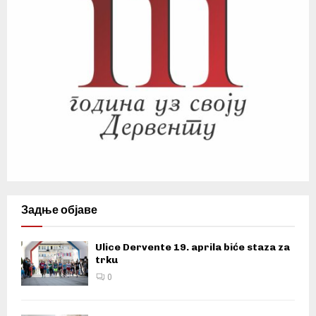
Задње објаве
Ulice Dervente 19. aprila biće staza za
trku
0