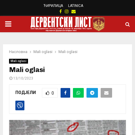
ЋИРИЛИЦА
LATINICA
Facebook
Instagram
Email
PRIMARY
MENU
Насловна
Mali oglasi
Mali oglasi
Mali oglasi
Mali oglasi
13/10/2023
ПОДЈЕЛИ
0