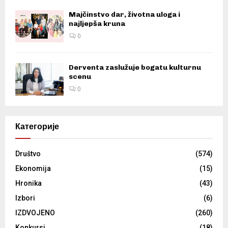
Majčinstvo dar, životna uloga i
najljepša kruna
0
Derventa zaslužuje bogatu kulturnu
scenu
0
Категорије
Društvo
(574)
Ekonomija
(15)
Hronika
(43)
Izbori
(6)
IZDVOJENO
(260)
Konkursi
(18)