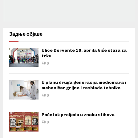
Задње објаве
Ulice Dervente 19. aprila biće staza za
trku
0
U planu druga generacija medicinara i
mehaničar grijne i rashlade tehnike
0
Početak proljeća u znaku stihova
0