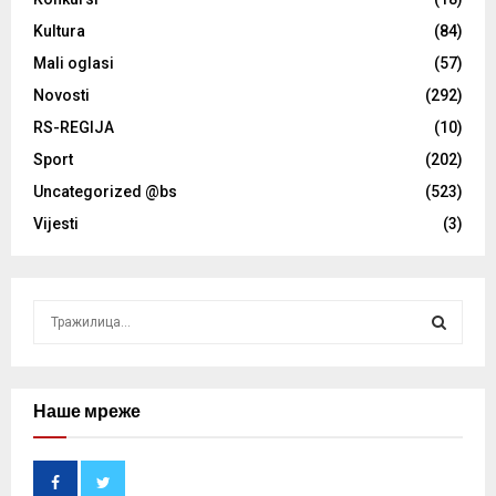
Kultura
(84)
Mali oglasi
(57)
Novosti
(292)
RS-REGIJA
(10)
Sport
(202)
Uncategorized @bs
(523)
Vijesti
(3)
S
e
a
S
r
c
Наше мреже
E
h
f
A
o