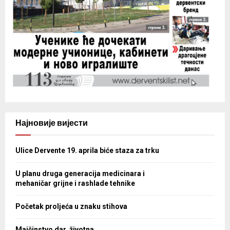
Најновије вијести
Ulice Dervente 19. aprila biće staza za trku
U planu druga generacija medicinara i
mehaničar grijne i rashlade tehnike
Početak proljeća u znaku stihova
Majčinstvo dar, životna