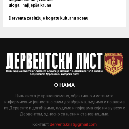
uloga i najljepša kruna
Derventa zaslužuje bogatu kulturnu scenu
О НАМА
Циљ листа је правовремено, објективно и истинито
информисање јавности о свим догађајима, људима и појавама
из Дервенте и догађајима, људима и појавама које имају везу с
Дервентом, односно са њеним становницима.
Контакт:
derventskilist@gmail.com