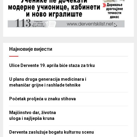
Најновије вијести
Ulice Dervente 19. aprila biće staza za trku
U planu druga generacija medicinara i
mehaničar grijne i rashlade tehnike
Početak proljeća u znaku stihova
Majčinstvo dar, životna
uloga i najljepša kruna
Derventa zaslužuje bogatu kulturnu scenu