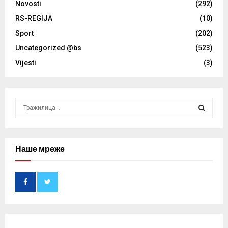
Novosti
(292)
RS-REGIJA
(10)
Sport
(202)
Uncategorized @bs
(523)
Vijesti
(3)
S
e
a
S
r
c
Наше мреже
E
h
f
A
o
r
R
:
C