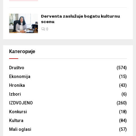
Derventa zaslužuje bogatu kulturnu
scenu
0
Категорије
Društvo
(574)
Ekonomija
(15)
Hronika
(43)
Izbori
(6)
IZDVOJENO
(260)
Konkursi
(18)
Kultura
(84)
Mali oglasi
(57)