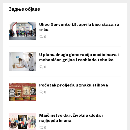
Задње објаве
Ulice Dervente 19. aprila biće staza za
trku
0
U planu druga generacija medicinara i
mehaničar grijne i rashlade tehnike
0
Početak proljeća u znaku stihova
0
Majčinstvo dar, životna uloga i
najljepša kruna
0