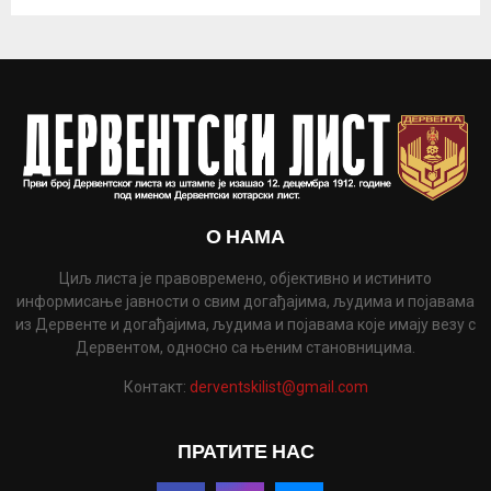
О НАМА
Циљ листа је правовремено, објективно и истинито
информисање јавности о свим догађајима, људима и појавама
из Дервенте и догађајима, људима и појавама које имају везу с
Дервентом, односно са њеним становницима.
Контакт:
derventskilist@gmail.com
ПРАТИТЕ НАС