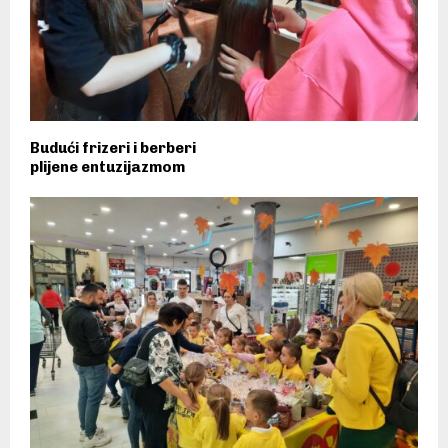
Budući frizeri i berberi
plijene entuzijazmom