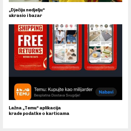
„Dječiju nedjelju“
ukrasio i bazar
Lažna „Temu“ aplikacija
krade podatke o karticama