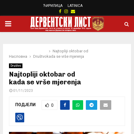
ЋИРИЛИЦА
LATINICA
Facebook
Instagram
Email
PRIMARY
MENU
Najtopliji oktobar od
Насловна
Društvo
kada se vrše mjerenja
Društvo
Najtopliji oktobar od
kada se vrše mjerenja
01/11/2023
ПОДЈЕЛИ
0