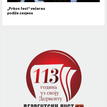
„Prkos fest“ večeras
podiže zavjesu