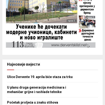
Најновије вијести
Ulice Dervente 19. aprila biće staza za trku
U planu druga generacija medicinara i
mehaničar grijne i rashlade tehnike
Početak proljeća u znaku stihova