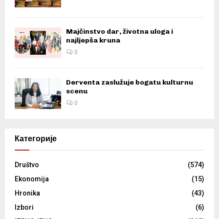
Majčinstvo dar, životna uloga i
najljepša kruna
0
Derventa zaslužuje bogatu kulturnu
scenu
0
Категорије
Društvo
(574)
Ekonomija
(15)
Hronika
(43)
Izbori
(6)