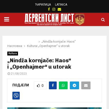
ЋИРИЛИЦА
LATINICA
Facebook
Instagram
Email
PRIMARY
MENU
„Nindža kornjače: Haos“
Насловна
Kultura
i „Openhajmer“ u utorak
Kultura
„Nindža kornjače: Haos“
i „Openhajmer“ u utorak
21/08/2023
ПОДЈЕЛИ
0