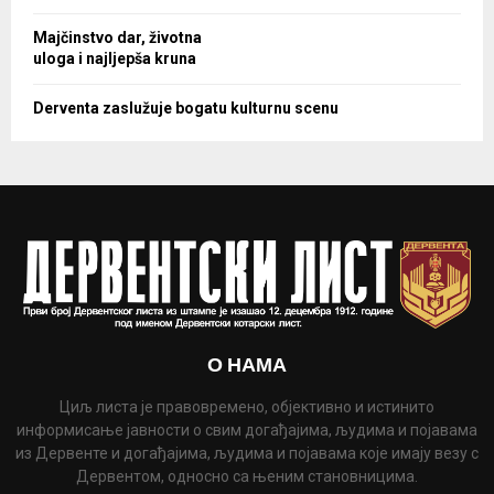
Majčinstvo dar, životna
uloga i najljepša kruna
Derventa zaslužuje bogatu kulturnu scenu
О НАМА
Циљ листа је правовремено, објективно и истинито
информисање јавности о свим догађајима, људима и појавама
из Дервенте и догађајима, људима и појавама које имају везу с
Дервентом, односно са њеним становницима.