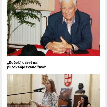
„Doček“ osvrt na
putovanje zvano život