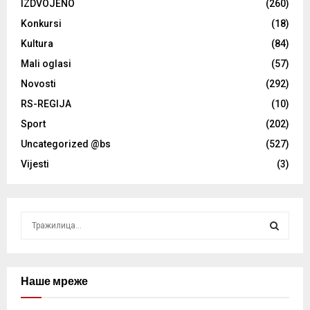
IZDVOJENO
(260)
Konkursi
(18)
Kultura
(84)
Mali oglasi
(57)
Novosti
(292)
RS-REGIJA
(10)
Sport
(202)
Uncategorized @bs
(527)
Vijesti
(3)
S
e
a
S
r
c
Наше мреже
E
h
f
A