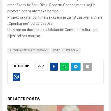
američkom fizičaru Džeju Robertu Openhajmeru, koji je
prozvan ocem atomske bombe.
Projekcija crtanog filma zakazana je za 18 časova, a trilera
„Openhajmer“ od 20 časova.
Ulaznice su dostupne na biletarnici Centra za kulturu po
cijeni od pet maraka.
AUTOR: ANGELINA DUJAKOVIĆ
FOTO: ILUSTRACIJA
ПОДЈЕЛИ
0
RELATED POSTS