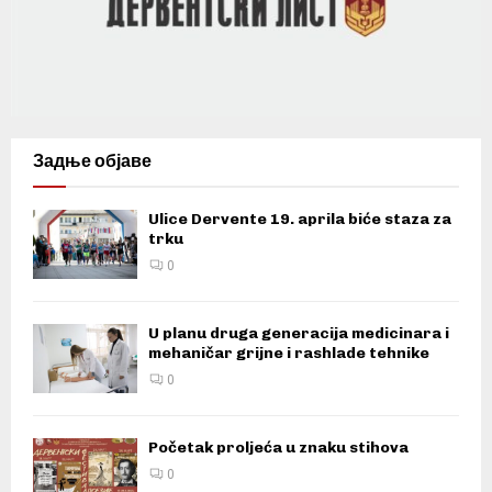
Задње објаве
Ulice Dervente 19. aprila biće staza za
trku
0
U planu druga generacija medicinara i
mehaničar grijne i rashlade tehnike
0
Početak proljeća u znaku stihova
0