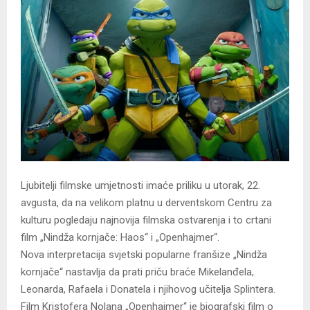
Ljubitelji filmske umjetnosti imaće priliku u utorak, 22.
avgusta, da na velikom platnu u derventskom Centru za
kulturu pogledaju najnovija filmska ostvarenja i to crtani
film „Nindža kornjače: Haos“ i „Openhajmer“.
Nova interpretacija svjetski popularne franšize „Nindža
kornjače“ nastavlja da prati priču braće Mikelanđela,
Leonarda, Rafaela i Donatela i njihovog učitelja Splintera.
Film Kristofera Nolana „Openhajmer“ je biografski film o