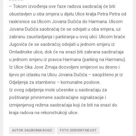
– Tokom izvođenja ove faze radova saobraćaj će biti
obustavljen u oba smjera u dijelu Ulice kralja Petra Petra od
raskrsnice sa Ulicom Jovana Dučića do Harmana. Ulicom
Jovana Dučića saobraćaj će se odvijati u oba smjera, uz
zabranu zaustavljanja i parkiranja u ovoj ulici. Ulicom braće
Jugovića će se saobraćoj odvijati u jednom smjeru iz
Omladinske ulice, dok će na snazi biti zabrana saobraćaja
u jednom smjeru iz pravca Harmana (parking na Harmanu).
Iz Ulice čika Jove Zmaja dozvoljeni smijerovi su desno i
lijevo pri izlasku na Ulicu Jovana Dučića – saopšteno je iz
Odjeljenja za stambeno – komunalne poslove.
Iz ovog odjeljenja mole učesnike u saobraćaju za
poštivanje privremene saobraćajne signalizacije i
izmijenjenog režima saobraćaja koji će biti na snazi do
kraja radova na rekonstrukciji ulice.
AUTOR: DALIBORKA ROGIĆ
FOTO: DERVENTSKI LIST