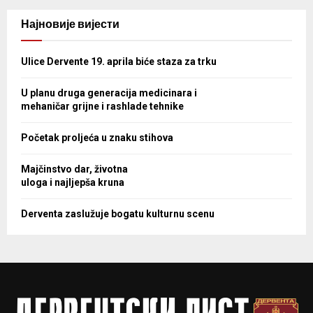
Најновије вијести
Ulice Dervente 19. aprila biće staza za trku
U planu druga generacija medicinara i
mehaničar grijne i rashlade tehnike
Početak proljeća u znaku stihova
Majčinstvo dar, životna
uloga i najljepša kruna
Derventa zaslužuje bogatu kulturnu scenu