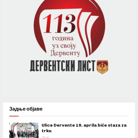
Задње објаве
Ulice Dervente 19. aprila biće staza za
trku