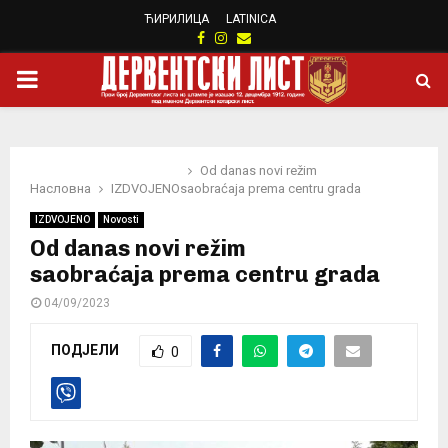
ЋИРИЛИЦА
LATINICA
Facebook
Instagram
Email
PRIMARY
MENU
Od danas novi režim
Насловна
IZDVOJENO
saobraćaja prema centru grada
IZDVOJENO
Novosti
Od danas novi režim
saobraćaja prema centru grada
04/09/2023
ПОДЈЕЛИ
0