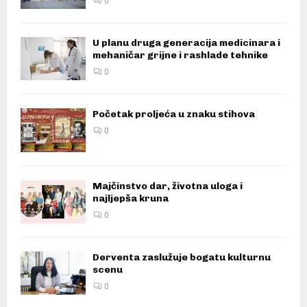
0
U planu druga generacija medicinara i
mehaničar grijne i rashlade tehnike
0
Početak proljeća u znaku stihova
0
Majčinstvo dar, životna uloga i
najljepša kruna
0
Derventa zaslužuje bogatu kulturnu
scenu
0