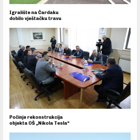
Igralište na Čardaku
dobilo vještačku travu
Počinje rekonstrukcija
objekta OŠ „Nikola Tesla“