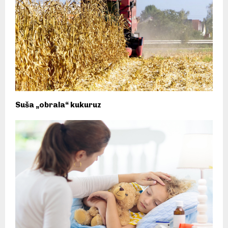
Suša „obrala“ kukuruz