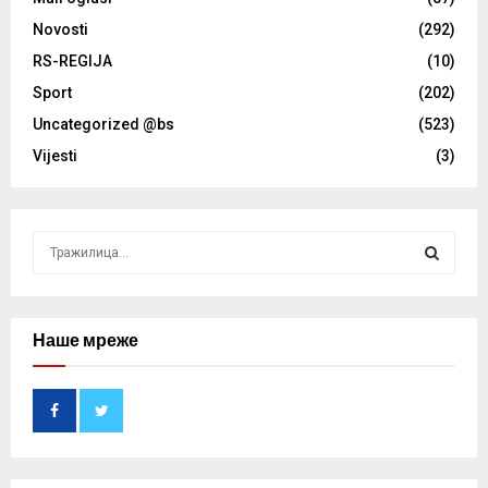
Novosti
(292)
RS-REGIJA
(10)
Sport
(202)
Uncategorized @bs
(523)
Vijesti
(3)
S
e
a
S
r
c
Наше мреже
E
h
f
A
o
r
R
:
C