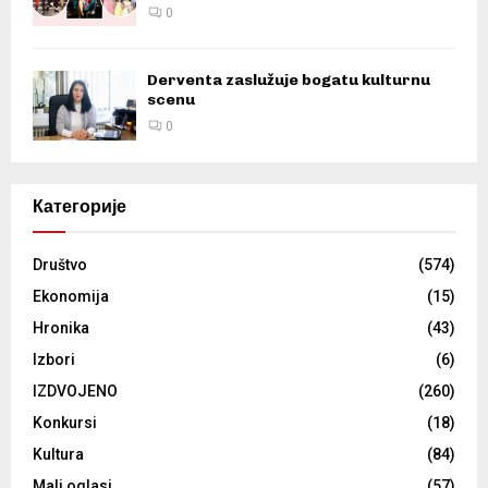
0
Derventa zaslužuje bogatu kulturnu
scenu
0
Категорије
Društvo
(574)
Ekonomija
(15)
Hronika
(43)
Izbori
(6)
IZDVOJENO
(260)
Konkursi
(18)
Kultura
(84)
Mali oglasi
(57)