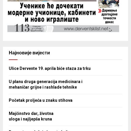
Најновије вијести
Ulice Dervente 19. aprila biće staza za trku
U planu druga generacija medicinara i
mehaničar grijne i rashlade tehnike
Početak proljeća u znaku stihova
Majčinstvo dar, životna
uloga i najljepša kruna