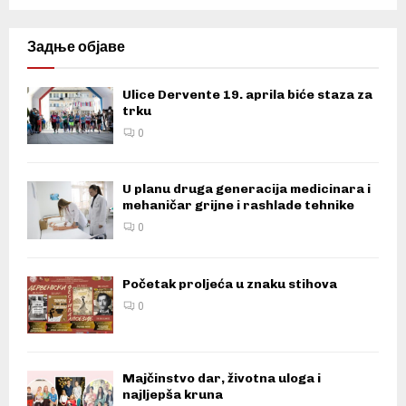
Задње објаве
Ulice Dervente 19. aprila biće staza za
trku
0
U planu druga generacija medicinara i
mehaničar grijne i rashlade tehnike
0
Početak proljeća u znaku stihova
0
Majčinstvo dar, životna uloga i
najljepša kruna