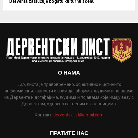
Derventa zaslužuje bogatu kulturnu scenu
О НАМА
Циљ листа је правовремено, објективно и истинито
информисање јавности о свим догађајима, људима и појавама
из Дервенте и догађајима, људима и појавама које имају везу с
Дервентом, односно са њеним становницима.
Контакт:
derventskilist@gmail.com
ПРАТИТЕ НАС