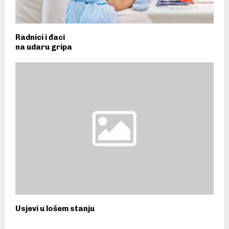
Radnici i đaci
na udaru gripa
Usjevi u lošem stanju