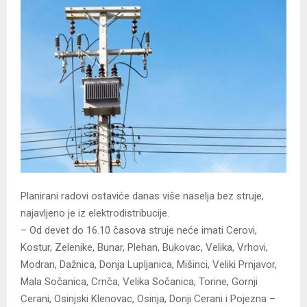
Planirani radovi ostaviće danas više naselja bez struje,
najavljeno je iz elektrodistribucije.
– Od devet do 16.10 časova struje neće imati Cerovi,
Kostur, Zelenike, Bunar, Plehan, Bukovac, Velika, Vrhovi,
Modran, Dažnica, Donja Lupljanica, Mišinci, Veliki Prnjavor,
Mala Sočanica, Crnča, Velika Sočanica, Torine, Gornji
Cerani, Osinjski Klenovac, Osinja, Donji Cerani i Pojezna –