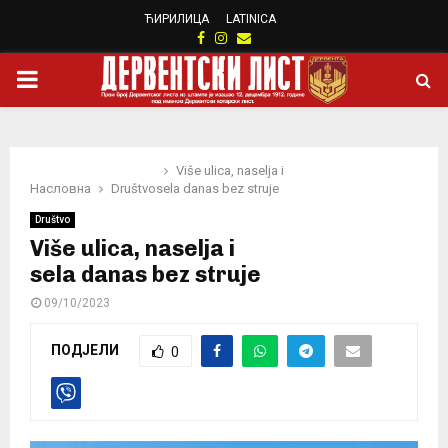
ЋИРИЛИЦА
LATINICA
Facebook
Instagram
Email
PRIMARY
MENU
Više ulica, naselja i
Насловна
Društvo
sela danas bez struje
Društvo
Više ulica, naselja i
sela danas bez struje
09/10/2023
ПОДЈЕЛИ
0