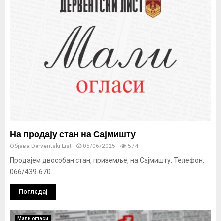
На продају стан на Сајмишту
Објава
Derventski List
05/06/2025
574
Продајем двособан стан, приземље, на Сајмишту. Телефон:
066/439-670....
Погледај
Мали огласи