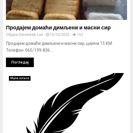
Продајем домаћи димљени и масни сир
Објава
Derventski List
15/10/2025
152
Продајем домаћи димљени и масни сир, цијена 15 КМ.
Телефон: 065/199-836....
Погледај
Мали огласи