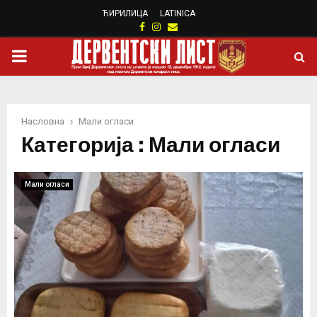
ЋИРИЛИЦА
LATINICA
Facebook
Instagram
Email
PRIMARY
MENU
Насловна
Мали огласи
Категорија : Мали огласи
Мали огласи