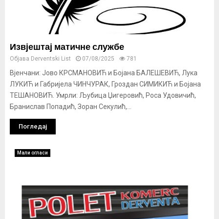
Извјештај матичне службе
Објава
Derventski List
07/08/2025
781
Вјенчани: Јово КРСМАНОВИЋ и Бојана БАЛЕШЕВИЋ, Лука
ЛУКИЋ и Габријела ЧИНЧУРАК, Гроздан СИМИКИЋ и Бојана
ТЕШАНОВИЋ. Умрли: Љубица Џигеровић, Роса Удовичић,
Бранислав Попадић, Зоран Секулић,...
Погледај
Мали огласи