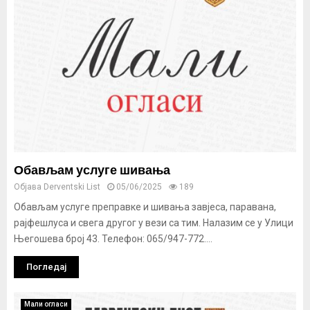
Обављам услуге шивања
Објава
Derventski List
05/06/2025
189
Обављам услуге преправке и шивања завјеса, паравана,
рајфешлуса и свега другог у вези са тим. Налазим се у Улици
Његошева број 43. Телефон: 065/947-772....
Погледај
Мали огласи