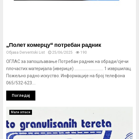
„Полет комерцу“ потребан радник
Објава
Derventski List
25/06/2025
190
ОГЛАС за запошљавање Потребан радник на обради/сјечи
плочастих материјала (иверице) …………………………. 1 извршилац.
Пожељно радно искуство. Информације на број телефона
065/532-623....
Погледај
Мали огласи