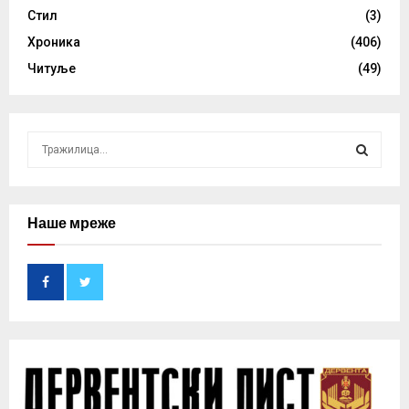
Стил
(3)
Хроника
(406)
Читуље
(49)
S
e
a
S
r
c
Наше мреже
E
h
f
A
o
r
R
:
C
H