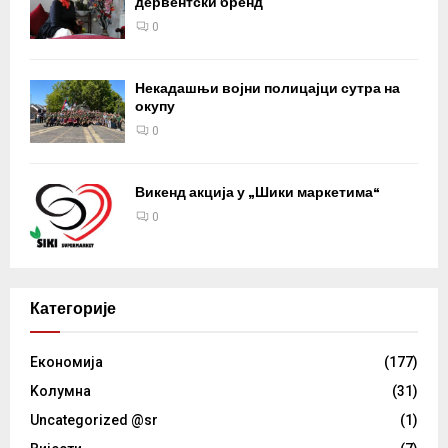
дервентски бренд
0
Некадашњи војни полицајци сутра на
окупу
0
Викенд акција у „Шики маркетима“
0
Категорије
Eкономија
(177)
Kолумнa
(31)
Uncategorized @sr
(1)