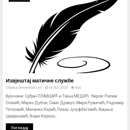
Извјештај матичне службе
Објава
Derventski List
06/02/2025
666
Вјенчани: Срђан ПЛАВШИЋ и Тања МЕДИЋ. Умрли: Расим
Спахић, Марко Дубов, Симо Дракул, Мира Ружичић, Радомир
Петковић, Миланко Керић, Ризах Јусуфбеговић, Вишња
Цвијановић, Војин Керкез,...
Погледај