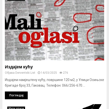
Издајем кућу
Објава
Derventski List
14/03/2025
276
Издајем намјештену кућу, површине 120 м2, у Улици Осињске
бригаде број 33, Гаковац. Телефон: 066/256-670....
Погледај
Мали огласи