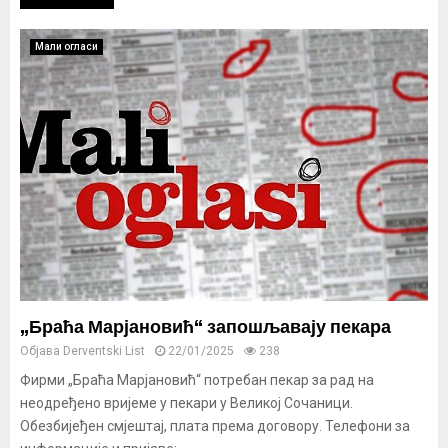
Мали огласи
„Браћа Марјановић“ запошљавају пекара
Објава
Derventski List
22/01/2025
238
Фирми „Браћа Марјановић“ потребан пекар за рад на
неодређено вријеме у пекари у Великој Сочаници.
Обезбијеђен смјештај, плата према договору. Телефони за