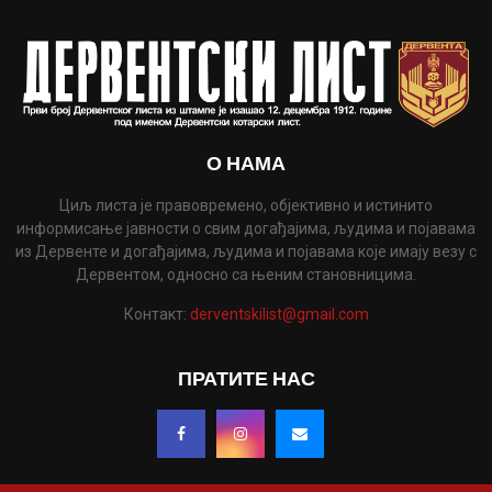
О НАМА
Циљ листа је правовремено, објективно и истинито
информисање јавности о свим догађајима, људима и појавама
из Дервенте и догађајима, људима и појавама које имају везу с
Дервентом, односно са њеним становницима.
Контакт:
derventskilist@gmail.com
ПРАТИТЕ НАС