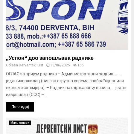
„Успон“ доо запошљава раднике
Објава
Derventski List
18/06/2025
166
ОГЛАС за пријем радника – Административни радник……..
један извршилац (висока стручна спрема саобраћајног или
економског смјера); – Радник на одржавању возила….. један
извршилац (ССС) –...
Погледај
Мали огласи