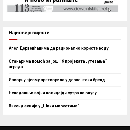
Најновије вијести
Апел Дервенћанима да рационално користе воду
Станарима помоћ за још 19 пројеката „утезања“
зграда
Изворну пјесму претворила у дервентски бренд
Некадашњи војни полицајци сутра на окупу
Викенд акција у „Шики маркетима“