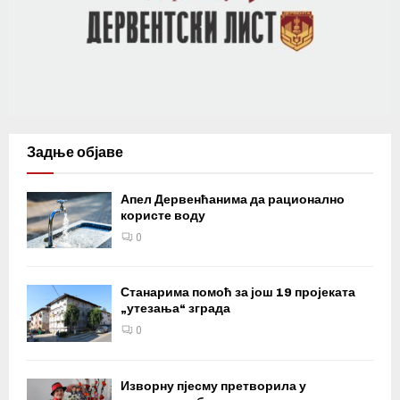
Задње објаве
Апел Дервенћанима да рационално
користе воду
0
Станарима помоћ за још 19 пројеката
„утезања“ зграда
0
Изворну пјесму претворила у