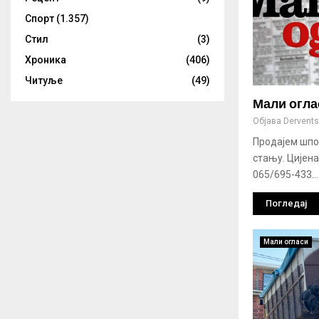
Спорт
(1.357)
Стил
(3)
Хроника
(406)
Читуље
(49)
Мали огла
Објава
Derventsk
Продајем шпор
стању. Цијена
065/695-433...
Погледај
Мали огласи