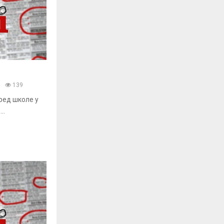
139
ред школе у
..