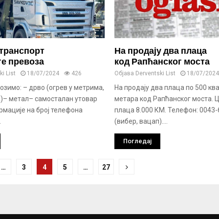
транспорт
На продају два плаца
ге превоза
код Рапћанског моста
i List
18/07/2024
426
Објава
Derventski List
18/07/2024
зимо: – дрво (огрев у метрима,
На продају два плаца по 500 кв
а)– метал– самосталан утовар
метара код Рапћанског моста. Ц
рмације на број телефона
плаца 8.000 КМ. Телефон: 0043
.
(вибер, вацап)....
Погледај
ње
…
3
4
5
…
27
ка