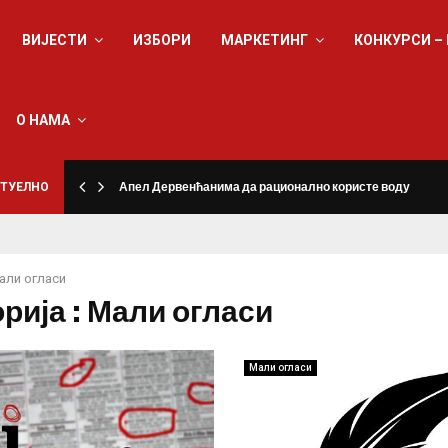
ВИЈЕСТИ
ИЗБОРИ
МАРКЕТИНГ
КОНКУРСИ –
О НАМА
ТУЕЛНО
Апел Дервенћанима да рационално користе воду
али огласи
рија : Мали огласи
Мали огласи