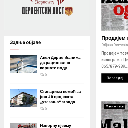
Продајем
Задње објаве
Објава
Derventsk
Продајем тов
Апел Дервенћанима
килограма. Ци
да рационално
065/879-989...
користе воду
0
Погледај
Станарима помоћ за
још 19 пројеката
„утезања“ зграда
Мали огласи
0
Изворну пјесму