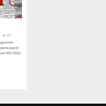
259
адратних
ијена једног
-664-990-9042