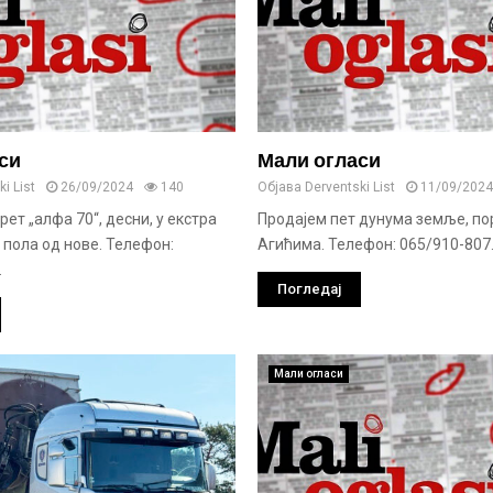
си
Мали огласи
i List
26/09/2024
140
Објава
Derventski List
11/09/2024
ет „алфа 70“, десни, у екстра
Продајем пет дунума земље, по
 пола од нове. Телефон:
Агићима. Телефон: 065/910-807..
.
Погледај
Мали огласи