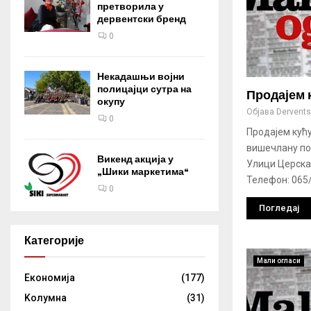
претворила у
дервентски бренд
0
Некадашњи војни
полицајци сутра на
Продајем 
окупу
Објава
Derventsk
0
Продајем кућу
вишечлану по
Викенд акција у
Улици Церска 
„Шики маркетима“
Телефон: 065/
0
Погледај
Категорије
Мали огласи
Eкономија
(177)
Kолумнa
(31)