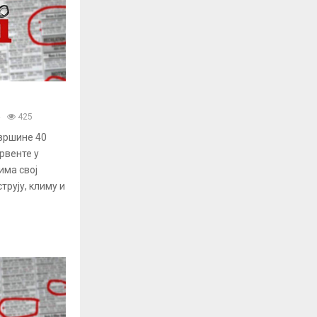
425
вршине 40
рвенте у
има свој
трују, климу и