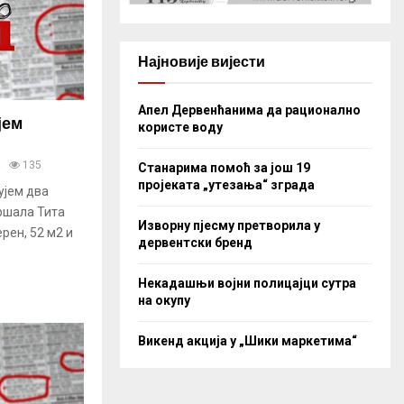
Најновије вијести
Апел Дервенћанима да рационално
јем
користе воду
135
Станарима помоћ за још 19
пројеката „утезања“ зграда
ујем два
ршала Тита
Изворну пјесму претворила у
ерен, 52 м2 и
дервентски бренд
Некадашњи војни полицајци сутра
на окупу
Викенд акција у „Шики маркетима“