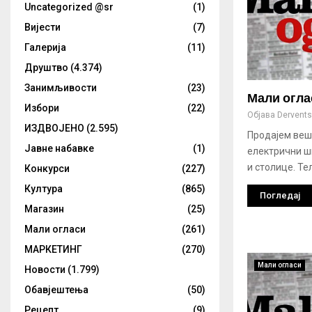
Uncategorized @sr
(1)
Вијести
(7)
Галерија
(11)
Друштво
(4.374)
Занимљивости
(23)
Мали огла
Избори
(22)
Објава
Derventsk
ИЗДВОЈЕНО
(2.595)
Продајем веш
Јавне набавке
(1)
електрични ш
и столице. Тел
Конкурси
(227)
Култура
(865)
Погледај
Магазин
(25)
Мали огласи
(261)
МАРКЕТИНГ
(270)
Мали огласи
Новости
(1.799)
Обавјештења
(50)
Рецепт
(9)