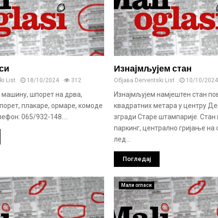
си
Изнајмљујем стан
i List
18/10/2024
312
Објава
Derventski List
10/10/2024
 машину, шпорет на дрва,
Изнајмљујем намјештен стан по
порет, плакаре, ормаре, комоде
квадратних метара у центру Де
ефон: 065/932-148....
згради Старе штампарије. Стан 
паркинг, централно гријање на с
лед...
Погледај
Мали огласи