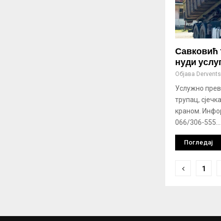
Савковић 
нуди услу
Објава
Derventsk
Услужно прево
трупац, сјечк
краном. Инфо
066/306-555...
Погледај
Крета
1
члана