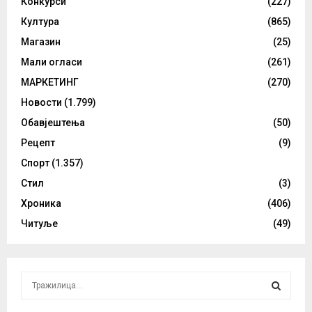
Конкурси
(227)
Култура
(865)
Магазин
(25)
Мали огласи
(261)
МАРКЕТИНГ
(270)
Новости
(1.799)
Обавјештења
(50)
Рецепт
(9)
Спорт
(1.357)
Стил
(3)
Хроника
(406)
Читуље
(49)
S
e
a