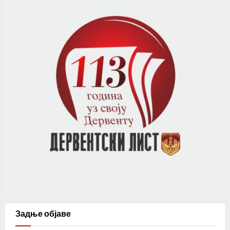
Задње објаве