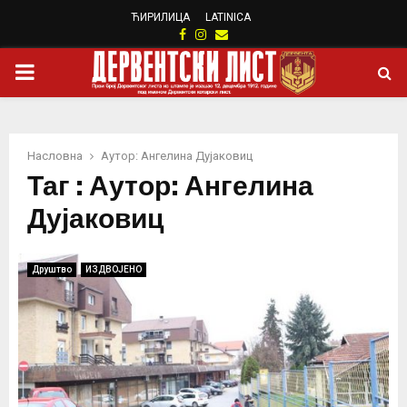
ЋИРИЛИЦА
LATINICA
Facebook
Instagram
Email
PRIMARY
MENU
Насловна
Аутор: Ангелина Дујаковиц
Таг : Аутор: Ангелина
Дујаковиц
Друштво
ИЗДВОЈЕНО