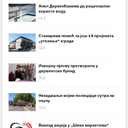
Апел Дервенћанима да рационално
користе воду
0
Станарима помоћ за још 19 пројеката
„утезања“ зграда
0
Изворну пјесму претворила у
дервентски бренд
0
Некадашњи војни полицајци сутра на
окупу
0
Викенд акција у „Шики маркетима“