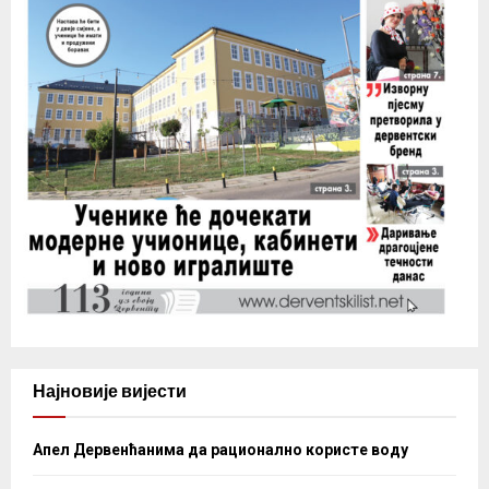
Најновије вијести
Апел Дервенћанима да рационално користе воду