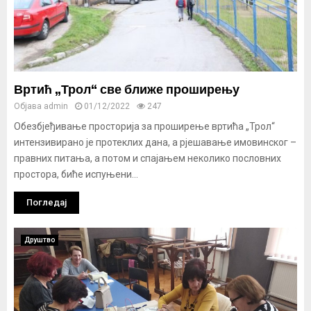
Вртић „Трол“ све ближе проширењу
Објава
admin
01/12/2022
247
Обезбјеђивање просторија за проширење вртића „Трол“
интензивирано је протеклих дана, а рјешавање имовинског –
правних питања, а потом и спајањем неколико пословних
простора, биће испуњени...
Погледај
Друштво