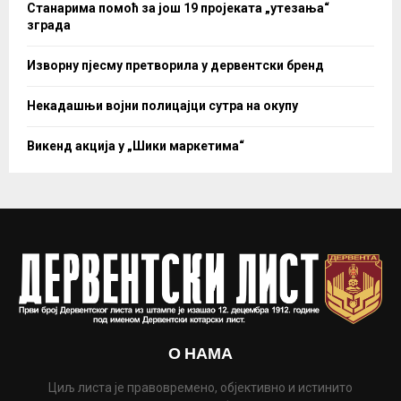
Станарима помоћ за још 19 пројеката „утезања“
зграда
Изворну пјесму претворила у дервентски бренд
Некадашњи војни полицајци сутра на окупу
Викенд акција у „Шики маркетима“
О НАМА
Циљ листа је правовремено, објективно и истинито