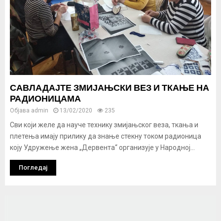
САВЛАДАЈТЕ ЗМИЈАЊСКИ ВЕЗ И ТКАЊЕ НА
РАДИОНИЦАМА
Објава
admin
13/02/2020
235
Сви који желе да науче технику змијањског веза, ткања и
плетења имају прилику да знање стекну током радионица
коју Удружење жена „Дервента“ организује у Народној...
Погледај