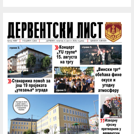
:
C
H