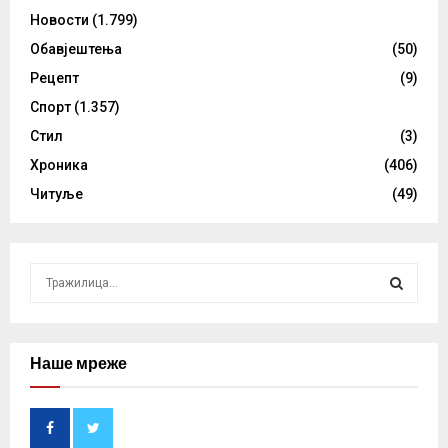
Новости
(1.799)
Обавјештења
(50)
Рецепт
(9)
Спорт
(1.357)
Стил
(3)
Хроника
(406)
Читуље
(49)
S
e
a
S
r
c
Наше мреже
E
h
f
A
o
r
R