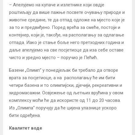
– Апелујемо на купаче и излетнике који овдје
роштиљају да више пажње посвете очувању природе и
животне средине, те да отпад одложе на мјесто које је
за то и предвиђено. Поред врећа за смеће, постоји и
контејнер, који је, такође, на располагању за одлагање
отпада. Иако је стање боље него претходних година и
даље апелујемо на све посјетиоце да иза себе оставе
чисто и уредно мјесто – поручио је Пећић.
Базени „Олимп“ у понедјељак би требало да отворе
врата за посјетиоце, а на располагању ће им бити
четири базена и то олимпијски, дјечији, рекреативни и
хидромасажни. Освјежење од љетњих врућина у овом
комплексу моћи ће да искористе од 11 до 20 часова.
Из „Олимпа“ поручују да ће цијена улазнице ускоро
бити одређена.
Квалитет воде