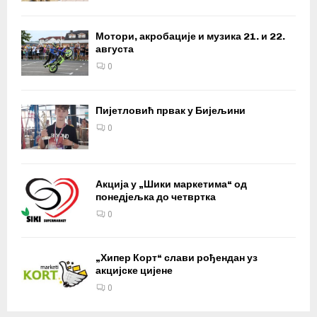
Мотори, акробације и музика 21. и 22.
августа
0
Пијетловић првак у Бијељини
0
Акција у „Шики маркетима“ од
понедјељка до четвртка
0
„Хипер Корт“ слави рођендан уз
акцијске цијене
0