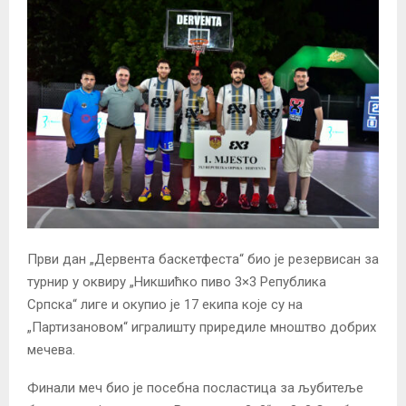
Први дан „Дервента баскетфеста“ био је резервисан за
турнир у оквиру „Никшићко пиво 3×3 Република
Српска“ лиге и окупио је 17 екипа које су на
„Партизановом“ игралишту приредиле мноштво добрих
мечева.
Финали меч био је посебна посластица за љубитеље