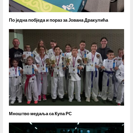
По једна побједа и пораз за Јована Дракулића
Мноштво медаља са Купа РС