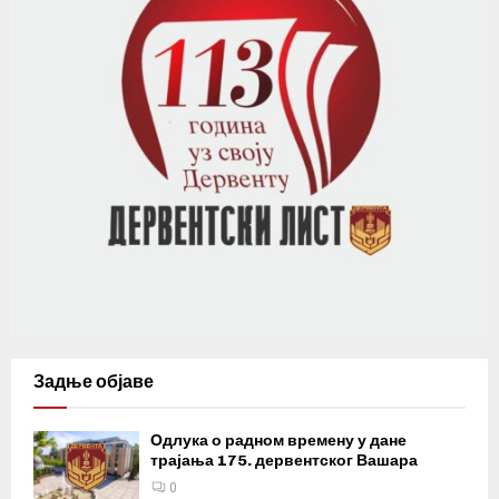
Задње објаве
Одлука о радном времену у дане
трајања 175. дервентског Вашара
0