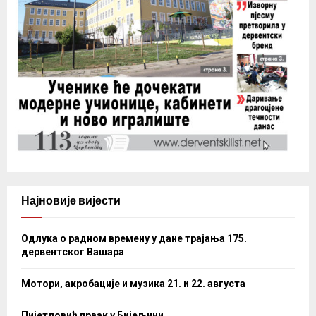
Најновије вијести
Одлука о радном времену у дане трајања 175.
дервентског Вашара
Мотори, акробације и музика 21. и 22. августа
Пијетловић првак у Бијељини