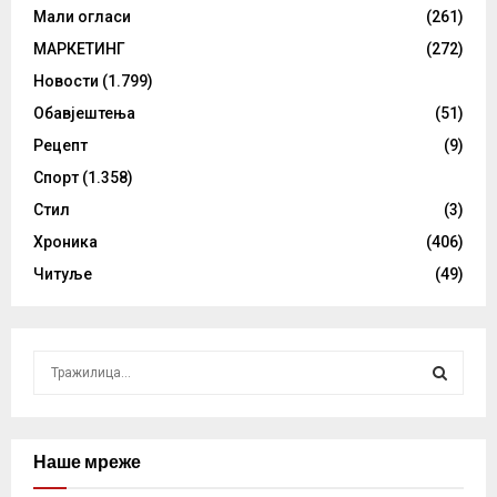
Мали огласи
(261)
МАРКЕТИНГ
(272)
Новости
(1.799)
Обавјештења
(51)
Рецепт
(9)
Спорт
(1.358)
Стил
(3)
Хроника
(406)
Читуље
(49)
S
e
a
S
r
c
Наше мреже
E
h