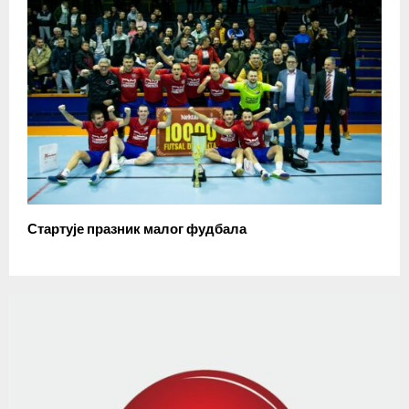
Стартује празник малог фудбала