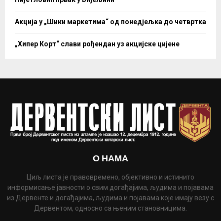
Акција у „Шики маркетима“ од понедјељка до четвртка
„Хипер Корт“ слави рођендан уз акцијске цијене
О НАМА
Циљ листа је правовремено, објективно и истинито
информисање јавности о свим догађајима, људима и појавама
из Дервенте и догађајима, људима и појавама које имају везу с
Дервентом, односно са њеним становницима.