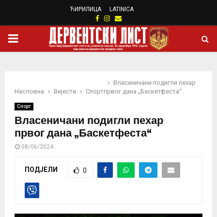
ЋИРИЛИЦА
LATINICA
Facebook
Instagram
Email
PRIMARY
MENU
Власеничани подигли пехар
Насловна
Вијести
Спорт
првог дана „Баскетфеста“
Спорт
Власеничани подигли пехар
првог дана „Баскетфеста“
08/06/2024
ПОДЈЕЛИ
0