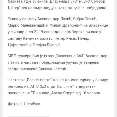
баскета, гдје су екипе „Власеница 3×3“ и „3×3 Сомбор
Џокер“ тек послије продужетака одлучиле побједника.
Екипа у саставу Александар Лазић, Срђан Тешић,
Марко Малекинушић и Филип Драгојевић из Власенице
у финалу је са 21:19 савладала сомборске ривале у
саставу Келемен Балазс, Петар Рњак, Ненад
Цвјетковић и Стефан Бијелић.
МВП турнира био је играч „Власенице 3×3“ Александар
Лазић, а награде побједницима уручио је замјеник
градоначелника Синиша Јефтић.
Наставак „Баскетфеста“ данас доноси турнир у оквиру
регионалне „МТС 3х3 стритбал лиге“, а директан
пренос је на ТВ каналу „Арена Спорт“ од 16 часова.
Фото: Н. Шербула