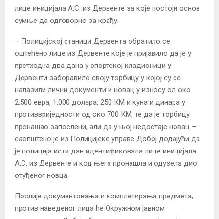
лице иницијала А.С. из Дервенте за које постоји основ
сумње да одговорно за крађу.
– Полицијској станици Дервента обратило се
оштећено лице из Дервенте које је пријавило да је у
претходна два дана у спортској кладионици у
Дервенти заборавило своју торбицу у којој су се
налазили лични документи и новац у износу од око
2.500 евра, 1.000 долара, 250 КМ и куна и динара у
противвриједности од око 700 КМ, те да је торбицу
пронашао запослени, али да у њој недостаје новац –
саопштено је из Полицијске управе Добој додајући да
је полиција исти дан идентификовала лице иницијала
А.С. из Дервенте и код њега пронашла и одузела дио
отуђеног новца.
Послије документовања и комплетирања предмета,
против наведеног лица ће Окружном јавном