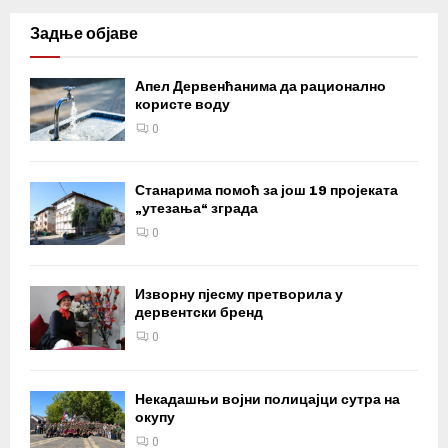
Задње објаве
Апел Дервенћанима да рационално
користе воду
0
Станарима помоћ за још 19 пројеката
„утезања“ зграда
0
Изворну пјесму претворила у
дервентски бренд
0
Некадашњи војни полицајци сутра на
окупу
0