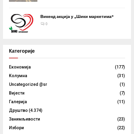
Викенд акција у „Шики маркетима“
0
Категорије
Eкономија
(177)
Kолумнa
(31)
Uncategorized @sr
(1)
Вијести
(7)
Галерија
(11)
Друштво
(4.374)
Занимљивости
(23)
Избори
(22)