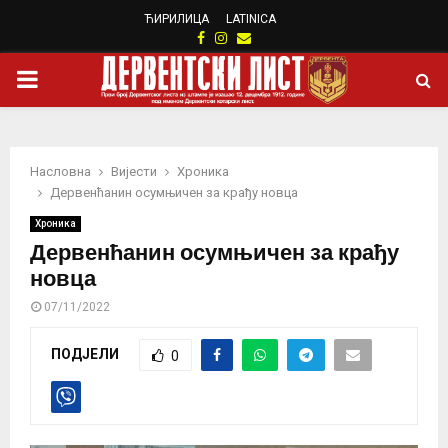
ЋИРИЛИЦА
LATINICA
Facebook
Instagram
Email
PRIMARY
MENU
Насловна
Вијести
Хроника
Дервенћанин осумњичен за крађу новца
Хроника
Дервенћанин осумњичен за крађу
новца
07/11/2022
ПОДЈЕЛИ
0