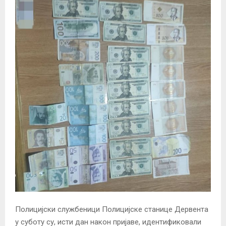
Полицијски службеници Полицијске станице Дервента
у суботу су, исти дан након пријаве, идентификовали