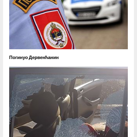
Погинуо Дервенћанин