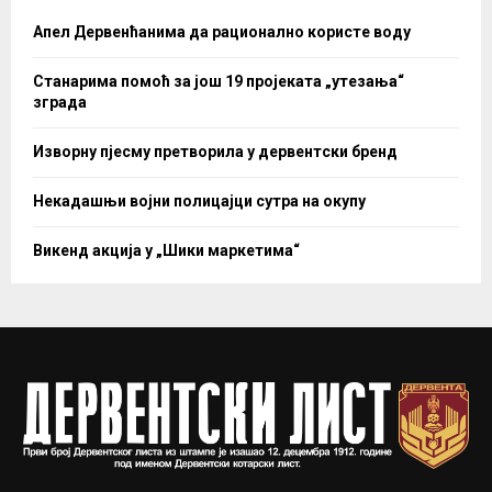
Апел Дервенћанима да рационално користе воду
Станарима помоћ за још 19 пројеката „утезања“
зграда
Изворну пјесму претворила у дервентски бренд
Некадашњи војни полицајци сутра на окупу
Викенд акција у „Шики маркетима“