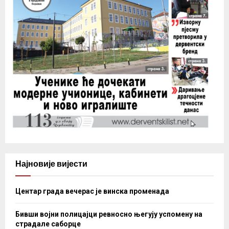
Најновије вијести
Центар града вечерас је винска променада
Бивши војни полицајци ревносно његују успомену на
страдале саборце