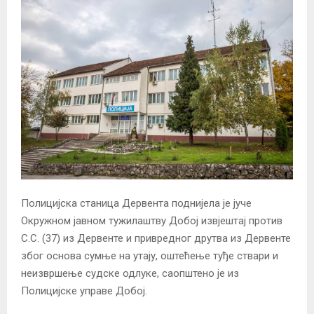
Полицијска станица Дервента поднијела је јуче
Окружном јавном тужилаштву Добој извјештај против
С.С. (37) из Дервенте и привредног друтва из Дервенте
због основа сумње на утају, оштећење туђе ствари и
неизвршење судске одлуке, саопштено је из
Полицијске управе Добој.