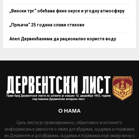
„Вински трг“ обећава фине окусе и угодну атмосферу
„Прљача“ 25 година слави стихове
Апел Дервенћанима да рационално користе воду
О НАМА
Циљ листа је правовремено, објективно и истинито
информисање јавности о свим догађајима, људима и појавама
из Дервенте и догађајима, људима и појавама које имају везу с