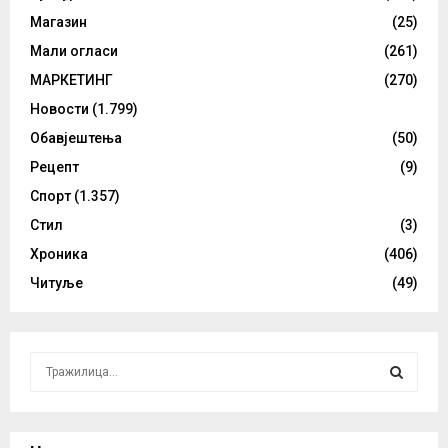
Магазин
(25)
Мали огласи
(261)
МАРКЕТИНГ
(270)
Новости
(1.799)
Обавјештења
(50)
Рецепт
(9)
Спорт
(1.357)
Стил
(3)
Хроника
(406)
Читуље
(49)
S
e
a
S
r
c