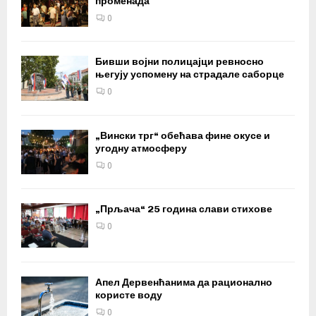
променада
0
Бивши војни полицајци ревносно
његују успомену на страдале саборце
0
„Вински трг“ обећава фине окусе и
угодну атмосферу
0
„Прљача“ 25 година слави стихове
0
Апел Дервенћанима да рационално
користе воду
0