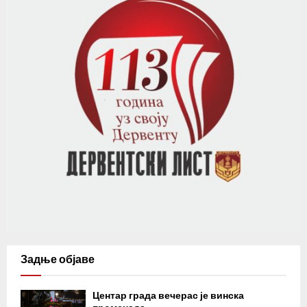
Задње објаве
Центар града вечерас је винска