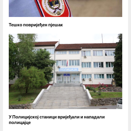
Тешко повријеђен пјешак
У Полицијској станици вријеђали и нападали
полицајце