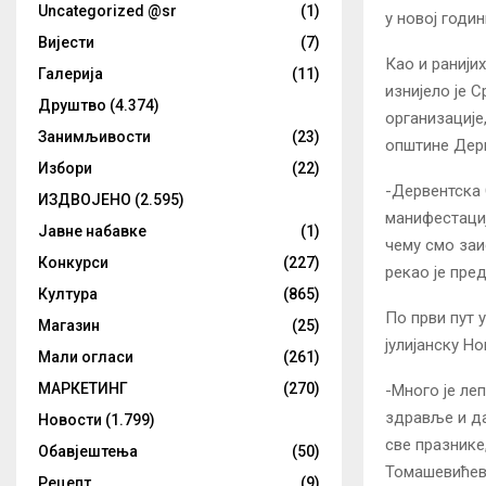
Uncategorized @sr
(1)
у новој годин
Вијести
(7)
Као и ранији
Галерија
(11)
изнијело је 
Друштво
(4.374)
организације
Занимљивости
(23)
општине Дерв
Избори
(22)
-Дервентска 
ИЗДВОЈЕНО
(2.595)
манифестациј
Јавне набавке
(1)
чему смо заи
Конкурси
(227)
рекао је пре
Култура
(865)
По први пут 
Магазин
(25)
јулијанску Но
Мали огласи
(261)
МАРКЕТИНГ
(270)
-Много је ле
здравље и да
Новости
(1.799)
све празнике
Обавјештења
(50)
Томашевићев
Рецепт
(9)