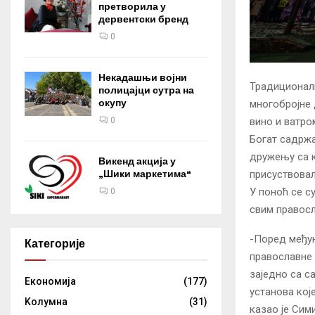
претворила у
дервентски бренд
0
Некадашњи војни
Традиционалн
полицајци сутра на
окупу
многобројне 
0
вино и ватро
Богат садржа
дружењу са к
Викенд акција у
„Шики маркетима“
присуствовал
У поноћ се с
0
свим правос
-Поред међун
Категорије
православне 
заједно са с
Eкономија
(177)
установа кој
Kолумнa
(31)
казао је Си