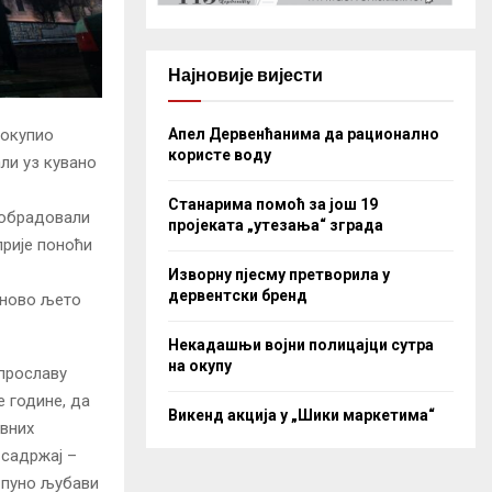
Најновије вијести
Апел Дервенћанима да рационално
 окупио
користе воду
ли уз кувано
Станарима помоћ за још 19
е обрадовали
пројеката „утезања“ зграда
прије поноћи
Изворну пјесму претворила у
дервентски бренд
 ново љето
Некадашњи војни полицајци сутра
на окупу
 прославу
е године, да
Викенд акција у „Шики маркетима“
авних
 садржај –
 пуно љубави