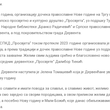
и.
х година, организацију дочека православне Нове године на Трг
Српско просвјетно и културно друштво „Просвјета“, уз подршку Т
, Народне библиотеке „Бранко Радичевић“ и Српске православн
ента, а под покровитељством града Дервента.
СПКД „Просвјета“ током протекле 2023. године организовала је
а, а према традицији и дочек православне Нове године уз подр
ста захвални. Желим свим људима срећно и благословено ново 
дсједник дервентске „Просвјете“ Далибор Ђекић.
у Дервенти наступила је Јелена Томашевић која је Дервенћане ув
ву годину.
по славити и имати повода за славље, а славимо живот, желимо
 смо заједно са својим породицама, а овом приликом желим д
, а посебно Нову годину и Мали Божић, које данас обиљежавамо
а.