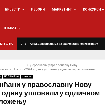
ВИЈЕСТИ
ИЗБОРИ
МАРКЕТИНГ
КОНКУРСИ –
О НАМА
КТУЕЛНО
Апел Дервенћанима да рационално користе воду
Дервенћани у православну Нову
ијести
Новости
2024. годину упловили у одличном расположењу
s
ИЗДВОЈЕНО
Новости
нћани у православну Нову
 годину упловили у одличном
оложењу