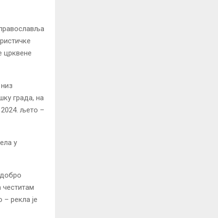
у православља
уристичке
е црквене
 низ
шку града, на
2024. љето –
ела у
 добро
а честитам
 – рекла је