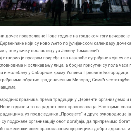
и дочек православне Нове године на градском тргу вечерас је
Дервенћане који су ново љето по јулијанском календару дочека
мет, те музичку посластицу уз Јелену Томашевић.
ј отворио је програм приређен за најмлађе суграђане који су с
ловновима и осликавању лица, а бројни присутни су пола часа 
и и молебану у Саборном храму Успења Пресвете Богородице.
уграђанима обратио градоначелник Милорад Симић честитајући
лавцима.
ародних празника, према традицији у Дервенти организујемо и
Нове године и то на радост свих православаца. Настојимо свак
арадницима, уз предсједника „Просвјете“ и друге руководиоце ј
е су подржале организацију овог догађаја, да припремимо богат
мић пожеливши свим православним вјерницима добро здравље и