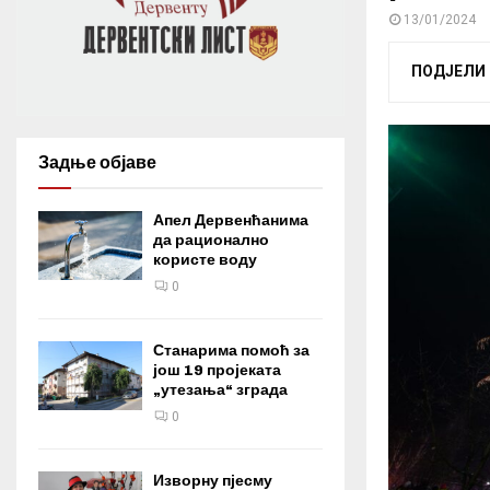
13/01/2024
ПОДЈЕЛИ
Задње објаве
Апел Дервенћанима
да рационално
користе воду
0
Станарима помоћ за
још 19 пројеката
„утезања“ зграда
0
Изворну пјесму