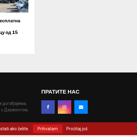
бесплатна
цу од 15
ПРАТИТЕ НАС
м догађајима,
у с Дервентом,
tati ako želite.
Prihvatam
Pročitaj još