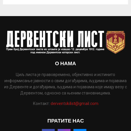
О НАМА
Циљ листа је правовремено, објективно и истинито
информисање јавности о свим догађајима, људима и појавама
из Дервенте и догађајима, људима и појавама које имају везу с
Дервентом, односно са њеним становницима.
Контакт:
derventskilist@gmail.com
ПРАТИТЕ НАС