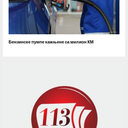
Бензинске пумпе кажњене са милион КМ