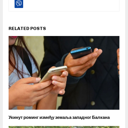
RELATED POSTS
Укинут роминг између земаља западног Балкана