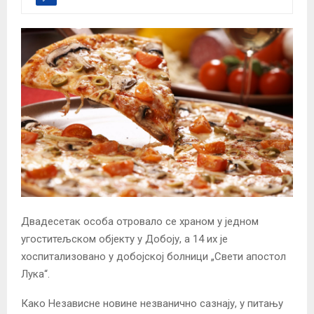
Двадесетак особа отровало се храном у једном
угоститељском објекту у Добоју, а 14 их је
хоспитализовано у добојској болници „Свети апостол
Лука“.
Како Независне новине незванично сазнају, у питању