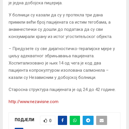
је једна добојска пицерија.
У болници су казали да су у протекла три дана
примили већи број пацијената са истим тегобама, а
анамнестички су дошли до података да су сви
конзумирали храну из истог угоститељског објекта.
– Предузете су све дијагностичко-терапијске мјере у
циљу адекватног збрињавања пацијената.
Хоспитализовано је њих 14 од чега је код два
пацијента копрокултуром изолована салмонела –
казали су Независним у добојској болници.
Старосна структура пацијената је од 24 до 42 године.
http://www.nezavisne.com
ПОДЈЕЛИ
0