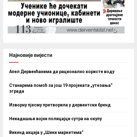
Најновије вијести
Апел Дервенћанима да рационално користе воду
Станарима помоћ за још 19 пројеката „утезања“
зграда
Изворну пјесму претворила у дервентски бренд
Некадашњи војни полицајци сутра на окупу
Викенд акција у „Шики маркетима“