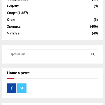
Рецепт
(9)
Спорт
(1.357)
Стил
(3)
Хроника
(406)
Читуље
(49)
S
e
a
S
r
c
Наше мреже
E
h
f
A
o
r
R
:
C