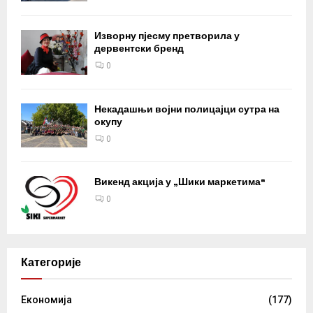
Изворну пјесму претворила у
дервентски бренд
0
Некадашњи војни полицајци сутра на
окупу
0
Викенд акција у „Шики маркетима“
0
Категорије
Eкономија
(177)