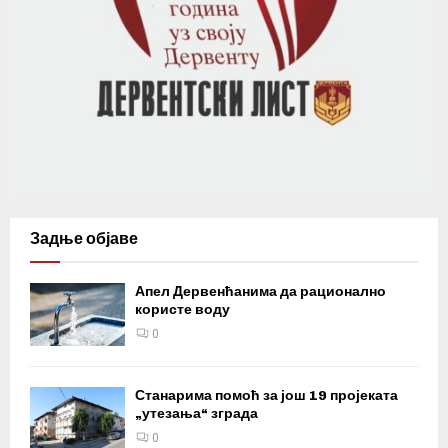
Задње објаве
Апел Дервенћанима да рационално
користе воду
0
Станарима помоћ за још 19 пројеката
„утезања“ зграда
0