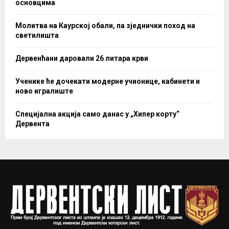
основцима
Молитва на Каурској обали, па зједнички поход на
светилишта
Дервенћани даровали 26 литара крви
Ученике ће дочекати модерне учионице, кабинети и
ново игралиште
Специјална акција само данас у „Хипер корту“
Дервента