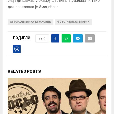
слиједи Шамац у оквиру фестивала „Милица“ и тако
даље – казала је Амиџићева.
АУТОР: АНГЕЛИНА ДУЈАКОВИЋ
ФОТО: ИВАН ЖИВКОВИЋ
ПОДЈЕЛИ
0
RELATED POSTS