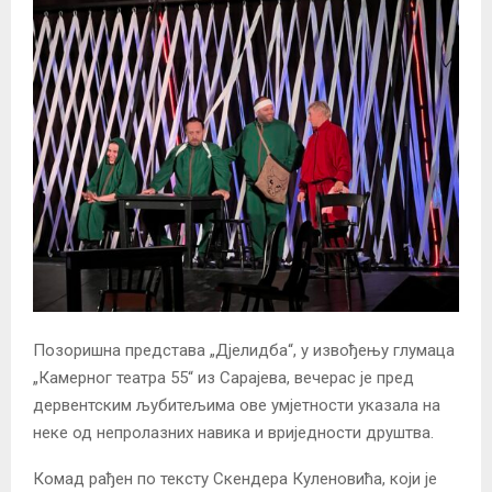
Позоришна представа „Дјелидба“, у извођењу глумаца
„Камерног театра 55“ из Сарајева, вечерас је пред
дервентским љубитељима ове умјетности указала на
неке од непролазних навика и вриједности друштва.
Комад рађен по тексту Скендера Куленовића, који је