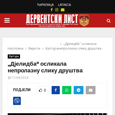
ЋИРИЛИЦА
LATINICA
Facebook
Instagram
Email
PRIMARY
MENU
„Дјелидба“ осликала
Насловна
Вијести
Култура
непролазну слику друштва
Култура
„Дјелидба“ осликала
непролазну слику друштва
17/04/2024
ПОДЈЕЛИ
0