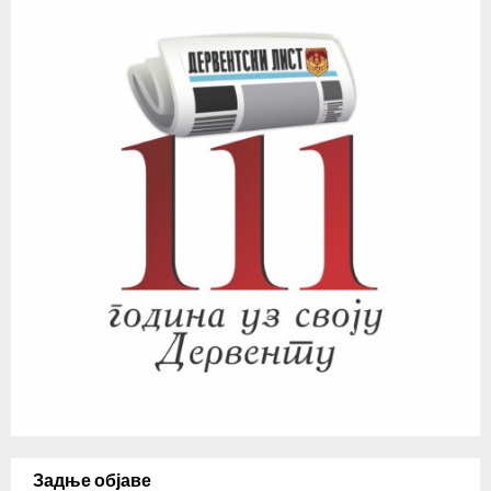
Задње објаве