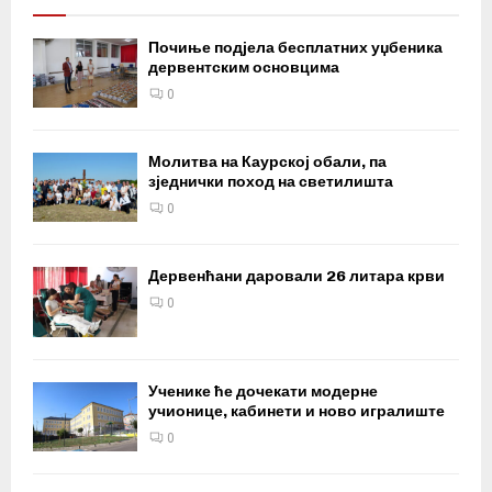
Почиње подјела бесплатних уџбеника
дервентским основцима
0
Молитва на Каурској обали, па
зједнички поход на светилишта
0
Дервенћани даровали 26 литара крви
0
Ученике ће дочекати модерне
учионице, кабинети и ново игралиште
0