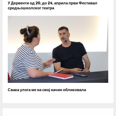
У Дервенти од 20. до 24. априла први Фестивал
средњошколског театра
Свака улога ме на свој начин обликовала