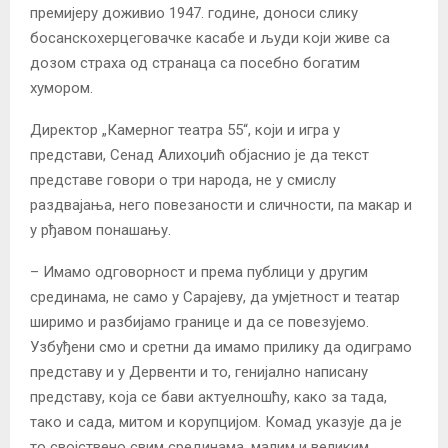
премијеру доживио 1947. године, доноси слику
босанскохерцеговачке касабе и људи који живе са
дозом страха од странаца са посебно богатим
хумором.
Директор „Камерног театра 55“, који и игра у
представи, Сенад Алихоџић објаснио је да текст
представе говори о три народа, не у смислу
раздвајања, него повезаности и сличности, па макар и
у рђавом понашању.
– Имамо одговорност и према публици у другим
срединама, не само у Сарајеву, да умјетност и театар
ширимо и разбијамо границе и да се повезујемо.
Узбуђени смо и сретни да имамо прилику да одиграмо
представу и у Дервенти и то, генијално написану
представу, која се бави актуелношћу, како за тада,
тако и сада, митом и корупцијом. Комад указује да је
то својствено свим срединама, малим и великим,