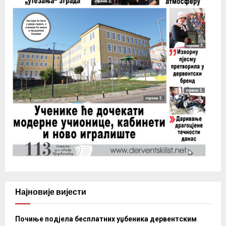
Најновије вијести
Почиње подјела бесплатних уџбеника дервентским