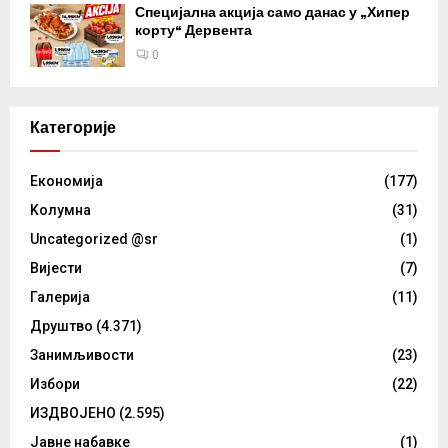
Специјална акција само данас у „Хипер
корту“ Дервента
0
Категорије
Eкономија
(177)
Kолумнa
(31)
Uncategorized @sr
(1)
Вијести
(7)
Галерија
(11)
Друштво
(4.371)
Занимљивости
(23)
Избори
(22)
ИЗДВОЈЕНО
(2.595)
Јавне набавке
(1)