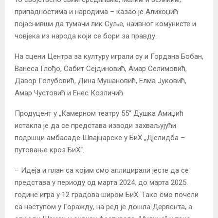
припадностима и народима – казао је Алихоџић
појаснивши да тумачи лик Суље, наивног комунисте и
човјека из народа који се бори за правду.
На сцени Центра за културу играли су и Гордана Бобан,
Ванеса Глођо, Сабит Сејдиновић, Амар Селимовић,
Давор Голубовић, Дина Мушановић, Елма Јуковић,
Амар Чустовић и Енес Козличић.
Продуцент у „Камерном театру 55“ Душка Амиџић
истакла је да се представа изводи захваљујући
подршци амбасаде Швајцарске у БиХ „Дјелидба –
путовање кроз БиХ“.
– Идеја и план са којим смо аплицирали јесте да се
представа у периоду од марта 2024. до марта 2025.
године игра у 12 градова широм БиХ. Тако смо почели
са наступом у Горажду, на ред је дошла Дервента, а