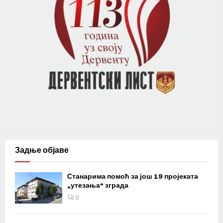
Задње објаве
Станарима помоћ за још 19 пројеката
„утезања“ зграда
0