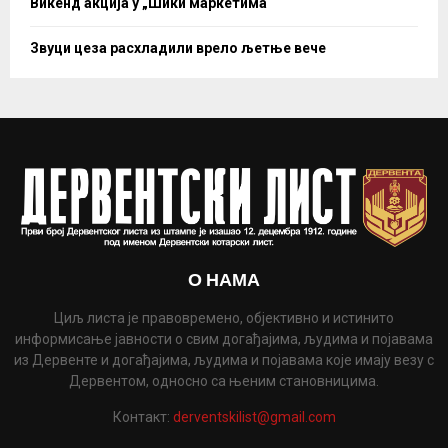
Викенд акција у „Шики маркетима“
Звуци цеза расхладили врело љетње вече
О НАМА
Циљ листа је правовремено, објективно и истинито
информисање јавности о свим догађајима, људима и појавама
из Дервенте и догађајима, људима и појавама које имају везу с
Дервентом, односно са њеним становницима.
Контакт:
derventskilist@gmail.com