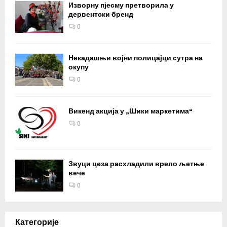
Изворну пјесму претворила у
дервентски бренд
0
Некадашњи војни полицајци сутра на
окупу
0
Викенд акција у „Шики маркетима“
0
Звуци цеза расхладили врело љетње
вече
0
Категорије