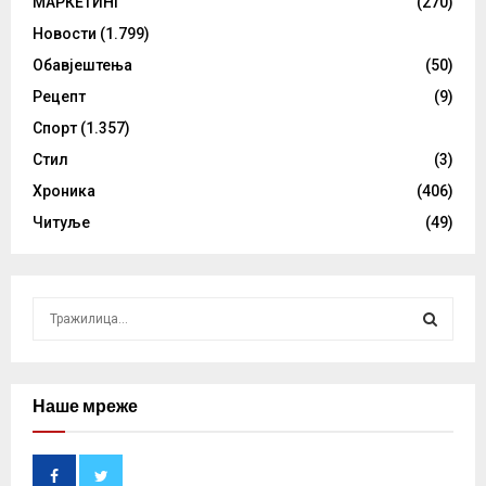
МАРКЕТИНГ
(270)
Новости
(1.799)
Обавјештења
(50)
Рецепт
(9)
Спорт
(1.357)
Стил
(3)
Хроника
(406)
Читуље
(49)
S
e
a
S
r
c
Наше мреже
E
h
f
A
o