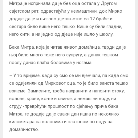
Митра је испричала да је без оца остала у Другом
свјетском рат, одрастајући у неимаштини, док Мирко
додаје да је и његово дјетињство са 12 браће и
сестара било више него тешко. Више су били гладни,
него сити, а ни једно од дјеце није ишло у школу.
Бака Митра, која је читав живот домаћица, тврди да је
њој било много теже него супругу, а данак тешком
послу данас плаћа боловима у ногама.
– У то вријеме, када су смо се ми вјенчали, па када смо
се одијелили од Мирковог оца, то је било заиста тешко
вријеме. Замислите, треба нахранити и напојити стоку,
волове, краве, коње и свиње, а немаш ни воду, ни
струју -преврћући прошлост по сјећању прича бака
Митра, те додаје да је сваки дан ишла по неколико
километара са воловима и платоном по воду за
домаћинство.