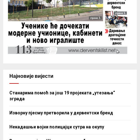
Најновије вијести
Станарима помоћ за још 19 пројеката „утезања“
зграда
Изворну пјесму претворила у дервентски бренд
Некадашњи војни полицајци сутра на окупу