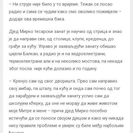
– Ни струје није било у то вријеме. Тежак се посао
радио и сама се чудим како смо оволико поживјели –
додаје ова времешна бака.
Дјед Мирко тесарски занат је научио од стрица и знао
је да направи све, од столице, клупе, креденца, до
грађе за кућу. Управо је захваљујући занату обишао
цијели Балкан, а радио је и на хидроелектрани,
термоелектрани али и на неколико мостова, па некада
због посла није кући долазио и по годину.
– Кренуо сам од свог дворишта. Прво сам направио
свој амбар, па шталу, па кућу и онда сам почео од тог
да зарађујем и захваљујући занату успио сам да
школујем кћерку, да оне не морају да живе животом
моје Митре и мене – прича дјед Мирко посебно
истичући да се поноси својом дјецом и како му никада
нису правиле проблеме и увијек су биле међу најбољим
ђацима.