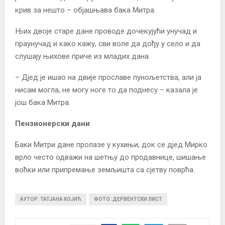
крив за нешто – објашњава бака Митра.
Њих двоје старе дане проводе дочекујући унучад и
праунучад и како кажу, сви воле да дођу у село и да
слушају њихове приче из младих дана.
– Дјед је ишао на двије прославе пунољетства, али ја
нисам могла, не могу ноге то да поднесу – казала је
још бака Митра.
Пензионерски дани
Баки Митри дане пролазе у кухињи, док се дјед Мирко
врло често одважи на шетњу до продавнице, шишање
воћки или припремање земљишта са сјетву поврћа.
АУТОР: ТАТЈАНА КОЈИЋ
ФОТО: ДЕРВЕНТСКИ ЛИСТ