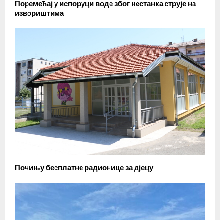
Поремећај у испоруци воде због нестанка струје на
извориштима
Почињу бесплатне радионице за дјецу