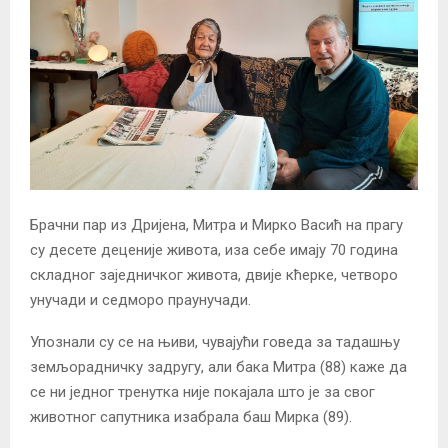
Брачни пар из Дријена, Митра и Мирко Васић на прагу
су десете деценије живота, иза себе имају 70 година
складног заједничког живота, двије кћерке, четворо
унучади и седморо праунучади.
Упознали су се на њиви, чувајући говеда за тадашњу
земљорадничку задругу, али бака Митра (88) каже да
се ни једног тренутка није покајала што је за свог
животног сапутника изабрала баш Мирка (89).