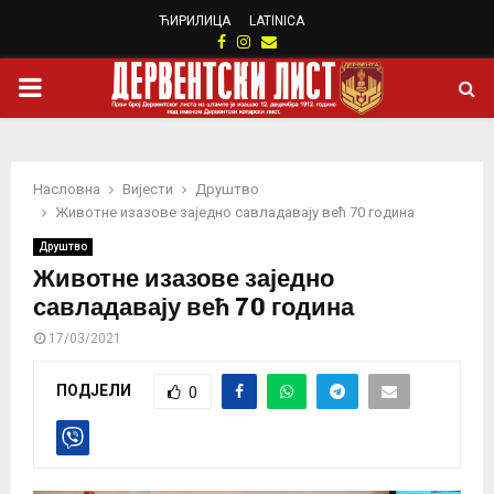
ЋИРИЛИЦА
LATINICA
Facebook
Instagram
Email
PRIMARY
MENU
Насловна
Вијести
Друштво
Животне изазове заједно савладавају већ 70 година
Друштво
Животне изазове заједно
савладавају већ 70 година
17/03/2021
ПОДЈЕЛИ
0