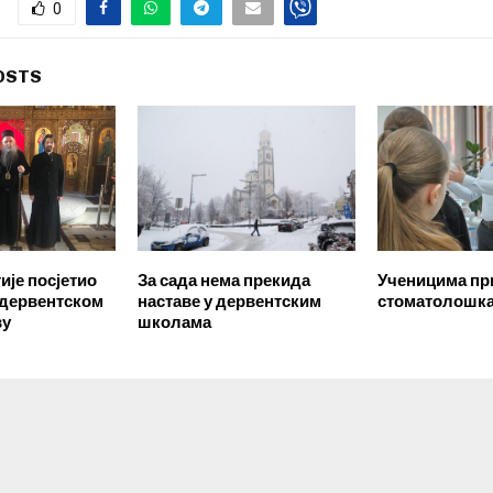
0
OSTS
ије посјетио
За сада нема прекида
Ученицима пр
 дервентском
наставе у дервентским
стоматолошка
ву
школама