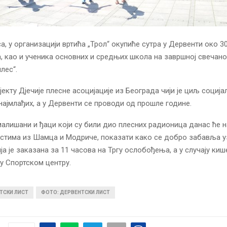
а, у организацији вртића „Трол“ окупиће сутра у Дервенти око 3
 као и ученика основних и средњих школа на завршној свечано
лес“.
ојекту Дјечије плесне асоцијације из Београда чији је циљ соција
ајмлађих, а у Дервенти се проводи од прошле године.
алишани и ђаци који су били дио плесних радионица данас ће на
остима из Шамца и Модриче, показати како се добро забавља уз
а је заказана за 11 часова на Тргу ослобођења, а у случају киш
у Спортском центру.
ТСКИ ЛИСТ
ФОТО: ДЕРВЕНТСКИ ЛИСТ