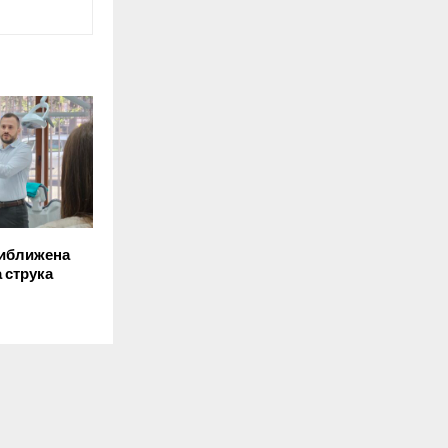
иближена
 струка