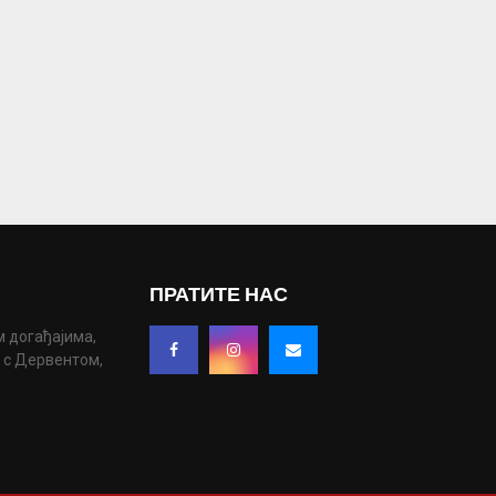
ПРАТИТЕ НАС
м догађајима,
у с Дервентом,