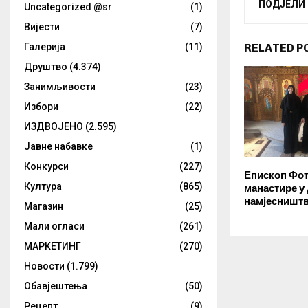
ПОДЈЕЛИ
Uncategorized @sr
(1)
Вијести
(7)
RELATED P
Галерија
(11)
Друштво
(4.374)
Занимљивости
(23)
Избори
(22)
ИЗДВОЈЕНО
(2.595)
Јавне набавке
(1)
Конкурси
(227)
Епископ Фот
Култура
(865)
манастире у
намјесништ
Магазин
(25)
Мали огласи
(261)
МАРКЕТИНГ
(270)
Новости
(1.799)
Обавјештења
(50)
Рецепт
(9)