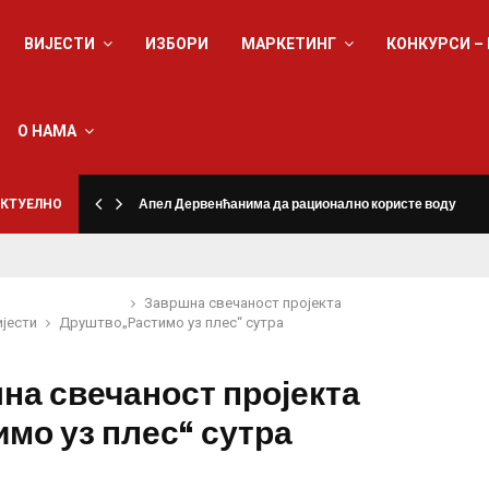
ВИЈЕСТИ
ИЗБОРИ
МАРКЕТИНГ
КОНКУРСИ –
О НАМА
КТУЕЛНО
Апел Дервенћанима да рационално користе воду
Завршна свечаност пројекта
ијести
Друштво
„Растимо уз плес“ сутра
на свечаност пројекта
имо уз плес“ сутра