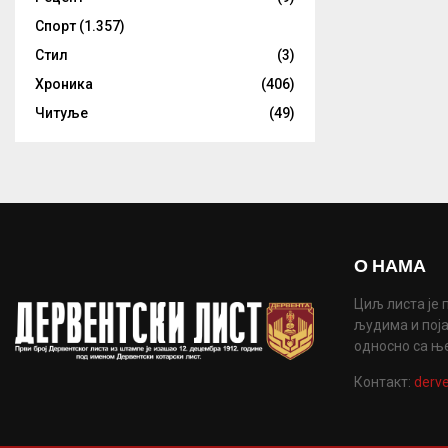
Спорт
(1.357)
Стил
(3)
Хроника
(406)
Читуље
(49)
О НАМА
Циљ листа је 
људима и поја
односно са њ
Контакт:
derve