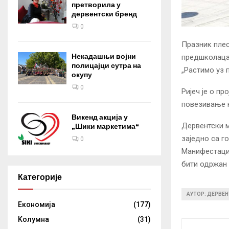
претворила у
дервентски бренд
0
Празник плес
Некадашњи војни
предшколаца,
полицајци сутра на
„Растимо уз п
окупу
0
Ријеч је о пр
повезивање н
Викенд акција у
Дервентски м
„Шики маркетима“
заједно са г
0
Манифестациј
бити одржан 
Категорије
АУТОР: ДЕРВЕН
Eкономија
(177)
Kолумнa
(31)