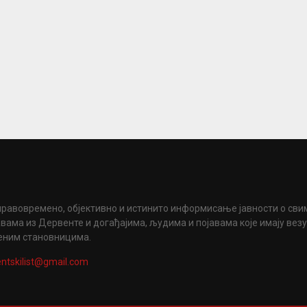
правовремено, објективно и истинито информисање јавности о сви
вама из Дервенте и догађајима, људима и појавама које имају вез
еним становницима.
ntskilist@gmail.com