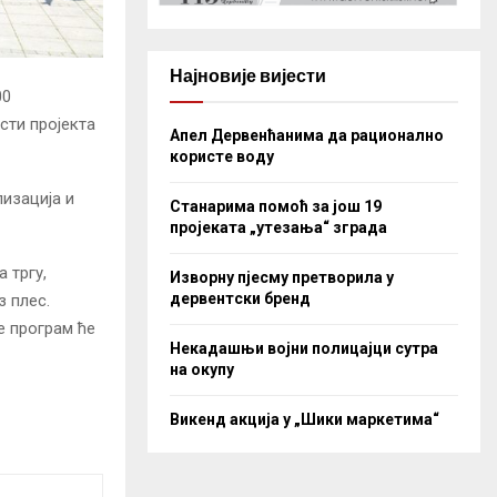
Најновије вијести
00
сти пројекта
Апел Дервенћанима да рационално
користе воду
лизација и
Станарима помоћ за још 19
пројеката „утезања“ зграда
 тргу,
Изворну пјесму претворила у
дервентски бренд
 плес.
е програм ће
Некадашњи војни полицајци сутра
на окупу
Викенд акција у „Шики маркетима“