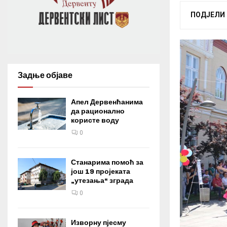
ПОДЈЕЛИ
Задње објаве
Апел Дервенћанима
да рационално
користе воду
0
Станарима помоћ за
још 19 пројеката
„утезања“ зграда
0
Изворну пјесму