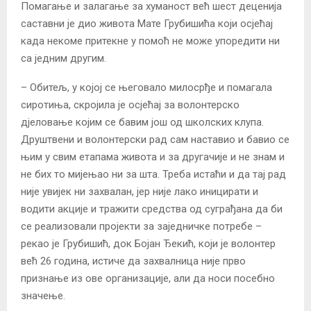
Помагање и залагање за хуманост већ шест деценија
саставни је дио живота Мате Грубишића који осјећај
када некоме притекне у помоћ не може упоредити ни
са једним другим.
– Обитељ, у којој се његовало милосрђе и помагала
сиротиња, скројила је осјећај за волонтерско
дјеловање којим се бавим још од школских клупа.
Друштвени и волонтерски рад сам наставио и бавио се
њим у свим етапама живота и за другачије и не знам и
не бих то мијењао ни за шта. Треба истаћи и да тај рад
није увијек ни захвалан, јер није лако иницирати и
водити акције и тражити средства од суграђана да би
се реализовали пројекти за заједничке потребе –
рекао је Грубишић, док Бојан Ђекић, који је волонтер
већ 26 година, истиче да захвалница није прво
признање из ове организације, али да носи посебно
значење.