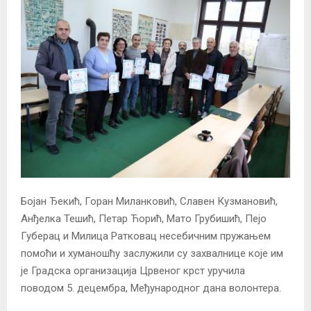
Бојан Ђекић, Горан Миланковић, Славен Кузмановић,
Анђелка Тешић, Петар Ћорић, Мато Грубишић, Пејо
Губерац и Милица Ратковац несебичним пружањем
помоћи и хуманошћу заслужили су захвалнице које им
је Градска организација Црвеног крст уручила
поводом 5. децембра, Међународног дана волонтера.