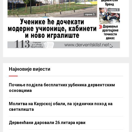
Најновије вијести
Почиње подјела бесплатних уџбеника дервентским
основцима
Молитва на Каурској обали, па зједнички поход на
светилишта
Дервенћани даровали 26 литара крви