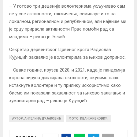
– У готово три деценије волонтеризма укључивао сам
се у све активности, такмичења, семинаре и то на
локалном, регионалном и републичком, али највише ми
је срцу прирасла активности Прве помоћи рад са
младима – рекао је Ђекић.
Секретар дервентског Црвеног крста Радислав
Кујунџић захвалио је волонтерима за њихов допринос.
– Сваке године, изузев 2020. и 2021. када је пандемија
корона вируса диктирала околности, окупимо наше
истакнуте волонтере и ту прилику искористимо како
бисмо им показали захвалност за њихово залагање и
хуманитарни рад – рекао је Кујунџић.
АУТОР: АНГЕЛИНА ДУЈАКОВИЋ
ФОТО: ИВАН ЖИВКОВИЋ