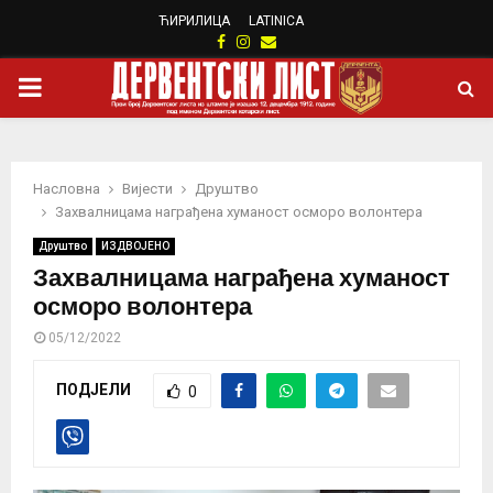
ЋИРИЛИЦА
LATINICA
Facebook
Instagram
Email
PRIMARY
MENU
Насловна
Вијести
Друштво
Захвалницама награђена хуманост осморо волонтера
Друштво
ИЗДВОЈЕНО
Захвалницама награђена хуманост
осморо волонтера
05/12/2022
ПОДЈЕЛИ
0