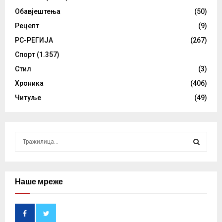
Обавјештења
(50)
Рецепт
(9)
РС-РЕГИЈА
(267)
Спорт
(1.357)
Стил
(3)
Хроника
(406)
Читуље
(49)
S
e
a
S
r
c
Наше мреже
E
h
f
A
o
r
R