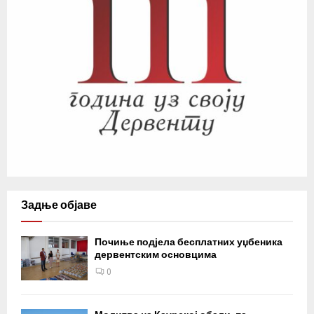
Задње објаве
Почиње подјела бесплатних уџбеника
дервентским основцима
0