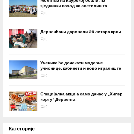
Молитва на Каурској обали, па
зједнички поход на светилишта
0
Дервенћани даровали 26 литара крви
0
Ученике ће дочекати модерне
учионице, кабинети и ново игралиште
0
Специјална акција само данас у „Хипер
корту“ Дервента
0
Категорије