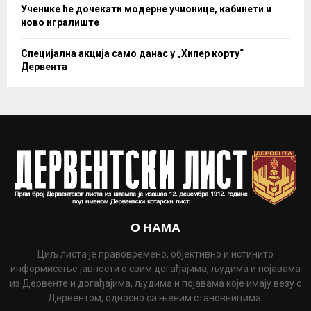
Ученике ће дочекати модерне учионице, кабинети и
ново игралиште
Специјална акција само данас у „Хипер корту“
Дервента
О НАМА
Циљ листа је правовремено, објективно и истинито
информисање јавности о свим догађајима, људима и појавама
из Дервенте и догађајима, људима и појавама које имају везу с
Дервентом, односно са њеним становницима.