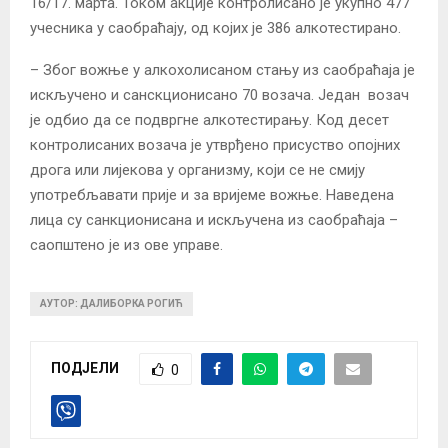
16/17. марта. Током акције контролисано је укупно 477
учесника у саобраћају, од којих је 386 алкотестирано.
– Због вожње у алкохолисаном стању из саобраћаја је
искључено и санскционисано 70 возача. Један возач
је одбио да се подвргне алкотестирању. Код десет
контролисаних возача је утврђено присуство опојних
дрога или лијекова у организму, који се не смију
употребљавати прије и за вријеме вожње. Наведена
лица су санкционисана и искључена из саобраћаја –
саопштено је из ове управе.
АУТОР: ДАЛИБОРКА РОГИЋ
ПОДЈЕЛИ
0