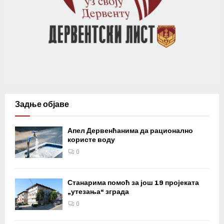
Задње објаве
Апел Дервенћанима да рационално
користе воду
0
Станарима помоћ за још 19 пројеката
„утезања“ зграда
0