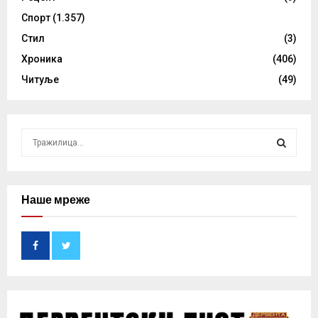
Спорт
(1.357)
Стил
(3)
Хроника
(406)
Читуље
(49)
S
e
a
S
r
c
Наше мреже
E
h
f
A
o
r
R
:
C
H