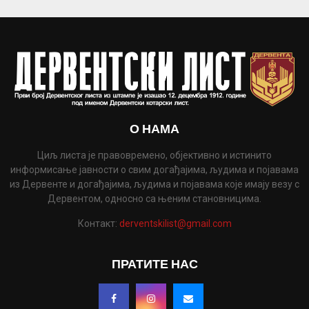
О НАМА
Циљ листа је правовремено, објективно и истинито
информисање јавности о свим догађајима, људима и појавама
из Дервенте и догађајима, људима и појавама које имају везу с
Дервентом, односно са њеним становницима.
Контакт:
derventskilist@gmail.com
ПРАТИТЕ НАС