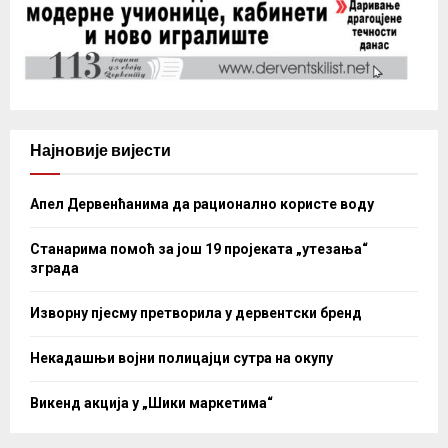
Најновије вијести
Апел Дервенћанима да рационално користе воду
Станарима помоћ за још 19 пројеката „утезања“
зграда
Изворну пјесму претворила у дервентски бренд
Некадашњи војни полицајци сутра на окупу
Викенд акција у „Шики маркетима“