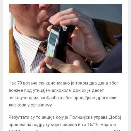
Чак 70 возача санкционисано је током два дана због
вожње под утицајем алкохола, док их је десет
искључено из саобраћаја због пронађене дроге или
лијекова у организму.
Резултати су то акције коју је Полицијска управа Добој
провела на подручју које покрива и то 15/16. марта и