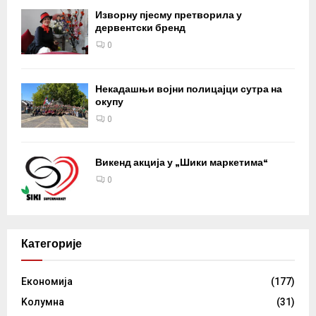
Изворну пјесму претворила у
дервентски бренд
0
Некадашњи војни полицајци сутра на
окупу
0
Викенд акција у „Шики маркетима“
0
Категорије
Eкономија
(177)
Kолумнa
(31)