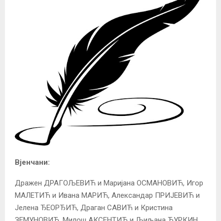
Вјенчани:
Дражен ДРАГОЉЕВИЋ и Маријана ОСМАНОВИЋ, Игор
МАЛЕТИЋ и Ивана МАРИЋ, Александар ПРИЈЕВИЋ и
Јелена ЂЕОРЂИЋ, Дрaган САВИЋ и Кристина
ЗЕМУНОВИЋ, Милош АКСЕНТИЋ и Љиљана ЂУРКИН.