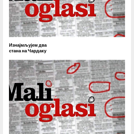
Изнајмљујем два
стана на Чардаку