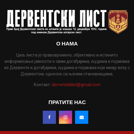
О НАМА
Циљ листа је правовремено, објективно и истинито
информисање јавности о свим догађајима, људима и појавама
из Дервенте и догађајима, људима и појавама које имају везу с
Дервентом, односно са њеним становницима.
Контакт:
derventskilist@gmail.com
ПРАТИТЕ НАС