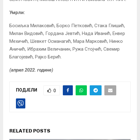
Умрли:
Босиљка Милаковић, Борко Петковић, Стака Глишић,
Милан Видовић, Гордана Јевтић, Нада Иванић, Енвер
Мехичић, Шевкет Османагић, Мара Марковић, Нинко
Аничић, Ибрахим Величанин, Ружа Стојчић, Свемир
Благојевић, Рајко Берић.
(април 2022. године)
ПОДЈЕЛИ
0
RELATED POSTS