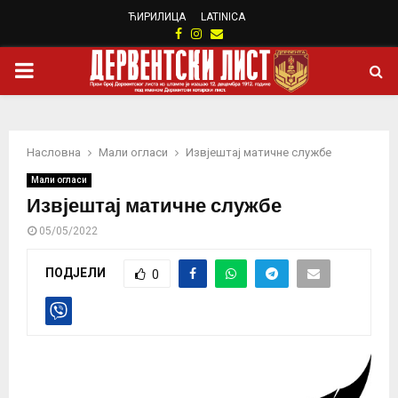
ЋИРИЛИЦА
LATINICA
Facebook
Instagram
Email
PRIMARY
MENU
Насловна
Мали огласи
Извјештај матичне службе
Мали огласи
Извјештај матичне службе
05/05/2022
ПОДЈЕЛИ
0