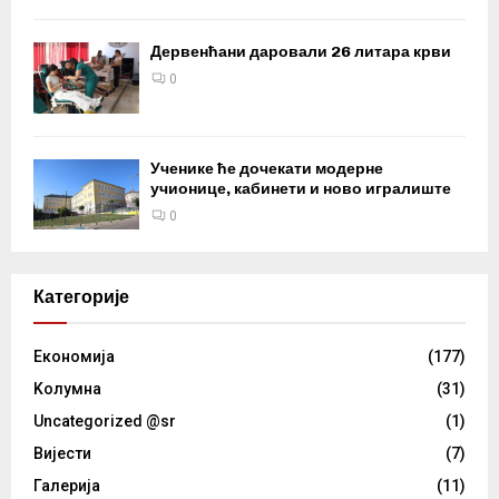
Дервенћани даровали 26 литара крви
0
Ученике ће дочекати модерне
учионице, кабинети и ново игралиште
0
Категорије
Eкономија
(177)
Kолумнa
(31)
Uncategorized @sr
(1)
Вијести
(7)
Галерија
(11)