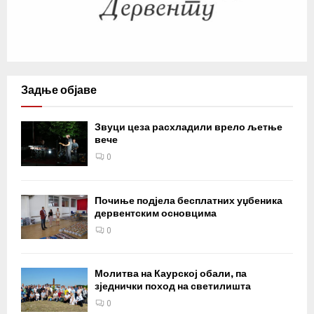
Задње објаве
Звуци цеза расхладили врело љетње
вече
0
Почиње подјела бесплатних уџбеника
дервентским основцима
0
Молитва на Каурској обали, па
зједнички поход на светилишта
0