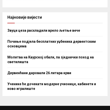
Најновије вијести
Звуци цеза расхладили врело љетње вече
Почиње подјела бесплатних уџбеника дервентским
основцима
Молитва на Каурској обали, па зједнички поход на
светилишта
Дервенћани даровали 26 литара крви
Ученике ће дочекати модерне учионице, кабинети и
ново игралиште