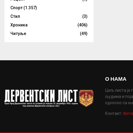
Спорт
(1.357)
Стил
(3)
Хроника
(406)
Читуље
(49)
О НАМА
Циљ листа је 
људима и поја
односно са њ
Контакт:
derve