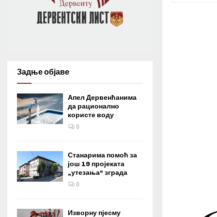
Задње објаве
Апел Дервенћанима
да рационално
користе воду
0
Станарима помоћ за
још 19 пројеката
„утезања“ зграда
0
Изворну пјесму