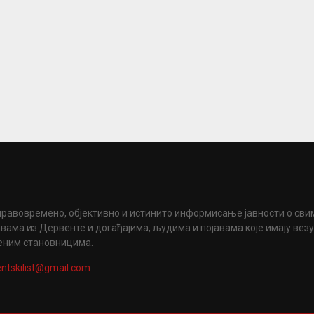
правовремено, објективно и истинито информисање јавности о сви
вама из Дервенте и догађајима, људима и појавама које имају вез
еним становницима.
ntskilist@gmail.com