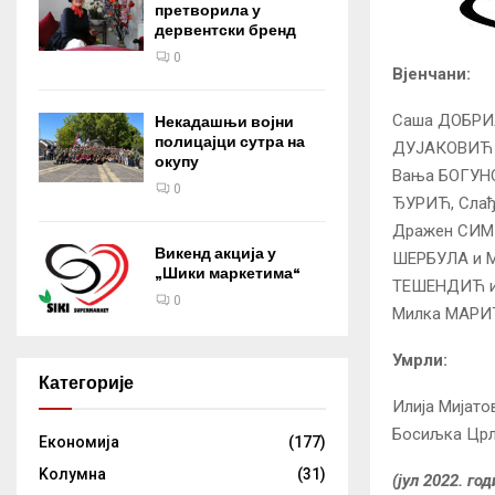
претворила у
дервентски бренд
0
Вјенчани:
Саша ДОБРИ
Некадашњи војни
полицајци сутра на
ДУЈАКОВИЋ 
окупу
Вања БОГУНО
0
ЂУРИЋ, Слађ
Дражен СИМ
Викенд акција у
ШЕРБУЛА и 
„Шики маркетима“
ТЕШЕНДИЋ и
0
Милка МАРИ
Умрли:
Категорије
Илија Мијато
Босиљка Црљ
Eкономија
(177)
Kолумнa
(31)
(јул 2022. год