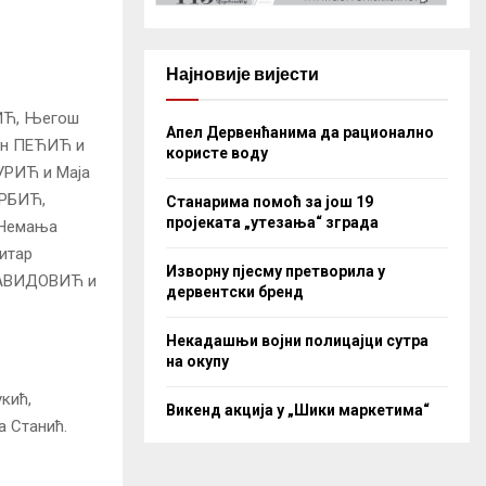
Најновије вијести
ИЋ, Његош
Апел Дервенћанима да рационално
ан ПЕЋИЋ и
користе воду
РИЋ и Маја
РБИЋ,
Станарима помоћ за још 19
пројеката „утезања“ зграда
 Немања
итар
Изворну пјесму претворила у
ДАВИДОВИЋ и
дервентски бренд
Некадашњи војни полицајци сутра
на окупу
кић,
Викенд акција у „Шики маркетима“
 Станић.