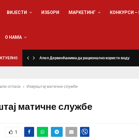
ВИЈЕСТИ
ИЗБОРИ
МАРКЕТИНГ
КОНКУРСИ –
О НАМА
КТУЕЛНО
Апел Дервенћанима да рационално користе воду
али огласи
Извјештај матичне службе
штај матичне службе
1