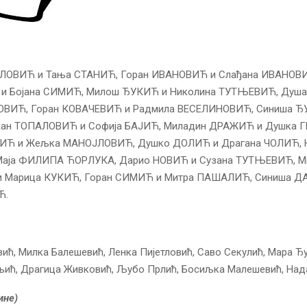
ЛОВИЋ и Тања СТАНИЋ, Горан ИВАНОВИЋ и Слађана ИВАНОВ
и Бојана СИМИЋ, Милош ЂУКИЋ и Николина ТУТЊЕВИЋ, Душ
ВИЋ, Горан КОВАЧЕВИЋ и Радмила ВЕСЕЛИНОВИЋ, Синиша ЂУ
ан ТОПАЛОВИЋ и Софија БАЈИЋ, Миладин ДРАЖИЋ и Душка Г
ИЋ и Жељка МАНОЈЛОВИЋ, Душко ДОЛИЋ и Драгана ЧОЛИЋ,
Маја ФИЛИПА ЋОРЛУКА, Дарио НОВИЋ и Сузана ТУТЊЕВИЋ, М
 Марица КУКИЋ, Горан СИМИЋ и Митра ПАШАЛИЋ, Синиша 
Ћ.
вић, Милка Балешевић, Ленка Пијетловић, Саво Секулић, Мара Ђу
ић, Драгица Живковић, Љубо Прлић, Босиљка Малешевић, Нада
ине)