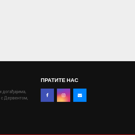
ПРАТИТЕ НАС
м догађајима,
у с Дервентом,