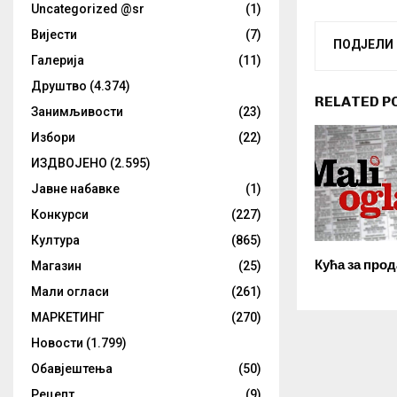
Uncategorized @sr
(1)
Вијести
(7)
ПОДЈЕЛИ
Галерија
(11)
Друштво
(4.374)
RELATED P
Занимљивости
(23)
Избори
(22)
ИЗДВОЈЕНО
(2.595)
Јавне набавке
(1)
Конкурси
(227)
Култура
(865)
Кућа за прод
Магазин
(25)
Мали огласи
(261)
МАРКЕТИНГ
(270)
Новости
(1.799)
Обавјештења
(50)
Рецепт
(9)