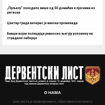
„Прљачу“ походило више од 50 домаћих и пјесника из
региона
Центар града вечерас је винска променада
Бивши војни полицајци ревносно његују успомену на
страдале саборце
О НАМА
Циљ листа је правовремено, објективно и истинито