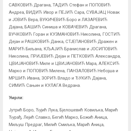
САВКОВИЋ Драгана, ТАДИЋ Стефан и ПОПОВИЋ
Андреа, ВИДИЋ Ивор и ПЕЈИЋ Сара, СУВАЈАЦ Новак
и ЈОВИЋ Вера, ВУКИЧЕВИЋ Боро и ЛАЗАРЕВИЋ
Дајана, БАШИЋ Синиша и КОВАЧЕВИЋ Драгана,
ВУЧКОВИЋ Горан и КУЗМАНОВИЋ Николина, ГОСТИЋ
Дејан и РАШКОВИЋ Данка, СТЈЕПАНОВИЋ Дражен и
МАРИЋ Биљана, КЉАЈИЋ Бранислав и ЈОСИПОВИЋ
Николина, ПРИЈЕВИЋ Дејан и ПЕТКОВИЋ Александра,
ЦВИЈАНОВИЋ Миле и ЦВИЈАНОВИЋ Мара, АЛЕКСИЋ
Марко и ПОПОВИЋ Милена, ПАНЗАЛОВИЋ Небојша и
МРШИЋ Ивана, ЗОРИЋ Владо и ЂУКИЋ Дајана,
СИМИЋ Сањин и КУЛАГА Ведрана.
Умрли:
Јутрић Боро, Ђујић Лука, Бјелошевић Ковиљка, Марић
Ђурађ, Лејић Славко, Бегић Марко, Божић Аница,
Миљуш Предраг, Милић Смиљка, Марић Аница,