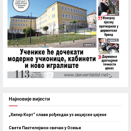
Најновије вијести
„Хипер Корт“ слави рођендан уз акцијске цијене
Свети Пантелејмон свечан у Осињи