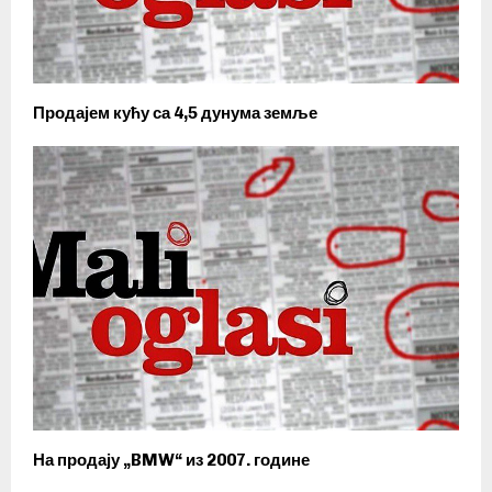
Продајем кућу са 4,5 дунума земље
На продају „BMW“ из 2007. године