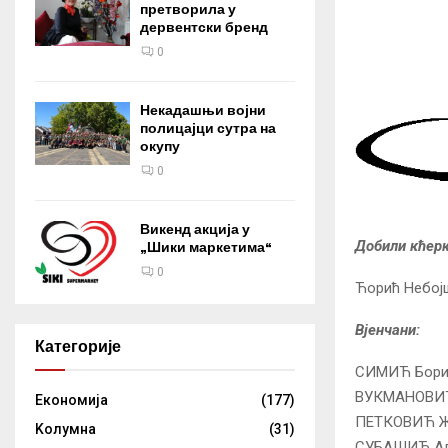
претворила у
дервентски бренд
0
Некадашњи војни
полицајци сутра на
окупу
0
Викенд акција у
Добили кћерк
„Шики маркетима“
0
Ћорић Небој
Вјенчани:
Категорије
СИМИЋ Бори
ВУКМАНОВИЋ 
Eкономија
(177)
ПЕТКОВИЋ Же
Kолумнa
(31)
СУБАШИЋ Ал