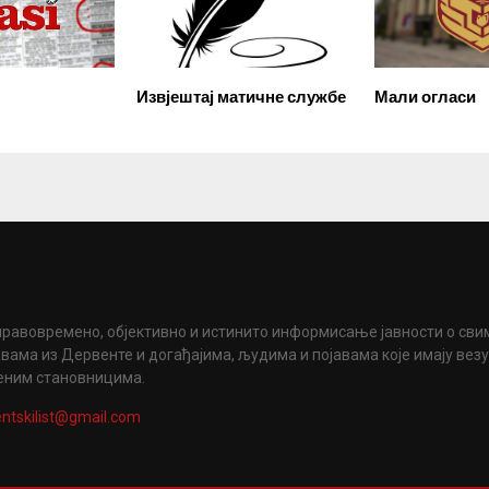
Извјештај матичне службе
Мали огласи
правовремено, објективно и истинито информисање јавности о сви
вама из Дервенте и догађајима, људима и појавама које имају вез
еним становницима.
ntskilist@gmail.com