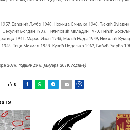
1957, Евђенић Љубо 1949, Ножица Смиљка 1940, Ђекић Вујадин 
, Секулић Богдан 1933, Пилиповић Миладин 1970, Пећић Босиљк
рагица 1941, Марас Иван 1943, Малић Нада 1949, Николић Вукиц
1948, Тица Мехмед 1938, Кукић Недељка 1962, Бабић Ђорђо 19
ра 2018. године до 8. јануара 2019. године)
0
OSTS