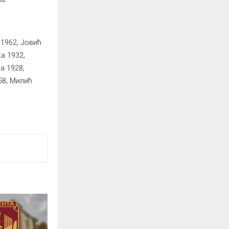
1962, Јовић
а 1932,
а 1928,
58, Милић