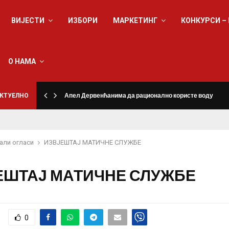
ВИЈЕСТИ
ИЗБОРИ
МАРКЕТИНГ
КОНКУРСИ –
О НАМА
КТУЕЛНО
Апел Дервенћанима да рационално користе воду
али огласи
ИЗВЈЕШТАЈ МАТИЧНЕ СЛУЖБЕ
ЕШТАЈ МАТИЧНЕ СЛУЖБЕ
0