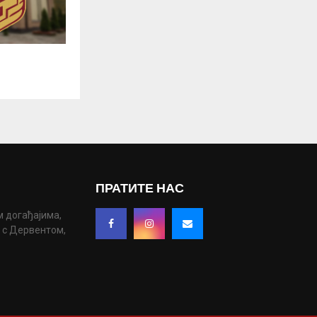
ПРАТИТЕ НАС
м догађајима,
у с Дервентом,