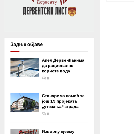
Задње објаве
Апел Дервенћанима
да рационално
користе воду
0
Станарима помоћ за
још 19 пројеката
„утезања“ зграда
0
Изворну пјесму