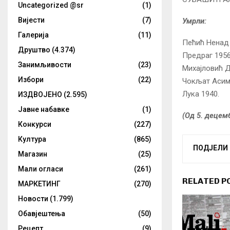
Uncategorized @sr
(1)
Вијести
(7)
Умрли:
Галерија
(11)
Пећић Ненад 
Друштво
(4.374)
Предраг 1956
Занимљивости
(23)
Михајловић Д
Избори
(22)
Чокљат Асим 
Лука 1940.
ИЗДВОЈЕНО
(2.595)
Јавне набавке
(1)
(Oд 5. децемб
Конкурси
(227)
Култура
(865)
ПОДЈЕЛИ
Магазин
(25)
Мали огласи
(261)
RELATED P
МАРКЕТИНГ
(270)
Новости
(1.799)
Обавјештења
(50)
Рецепт
(9)