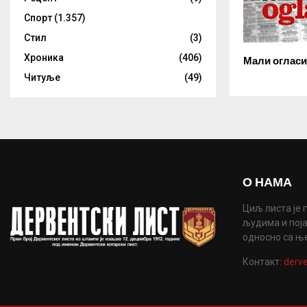
Спорт
(1.357)
Стил
(3)
Хроника
(406)
Мали огласи
Читуље
(49)
О НАМА
Циљ листа је 
људима и поја
односно са њ
Контакт:
derve