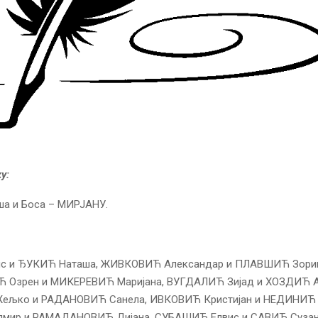
у:
ша и Боса – МИРЈАНУ.
с и ЂУКИЋ Наташа, ЖИВКОВИЋ Александар и ПЛАВШИЋ Зори
Озрен и МИКЕРЕВИЋ Маријана, ВУГДАЛИЋ Зијад и ХОЗДИЋ А
љко и РАДАНОВИЋ Санела, ИВКОВИЋ Кристијан и НЕДИНИЋ Н
мир и РАМАДАНОВИЋ Дијана, СУБАШИЋ Елвис и САВИЋ Сузан