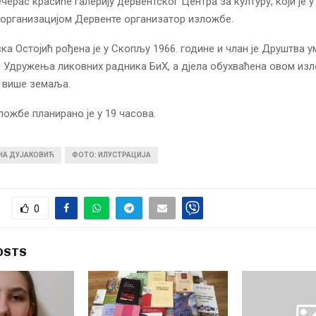
ечерас красиће галерију дервентског Центра за културу, који је 
организацијом Дервенте организатор изложбе.
a Остојић рођена је у Скопљу 1966. године и члан је Друштва у
 Удружења ликовних радника БиХ, а дјела обухваћена овом из
у више земаља.
ожбе планирано је у 19 часова.
ИНА ДУЈАКОВИЋ
ФОТО: ИЛУСТРАЦИЈА
0
OSTS