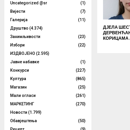
Uncategorized @sr
(1)
Вијести
(7)
Галерија
(11)
ДЈЕЛА ШЕС
Друштво
(4.374)
ДЕРВЕНЋА
Занимљивости
(23)
КОРИЦАМА
Избори
(22)
ИЗДВОЈЕНО
(2.595)
Јавне набавке
(1)
Конкурси
(227)
Култура
(865)
Магазин
(25)
Мали огласи
(261)
МАРКЕТИНГ
(270)
Новости
(1.799)
Обавјештења
(50)
Рецепт
(9)