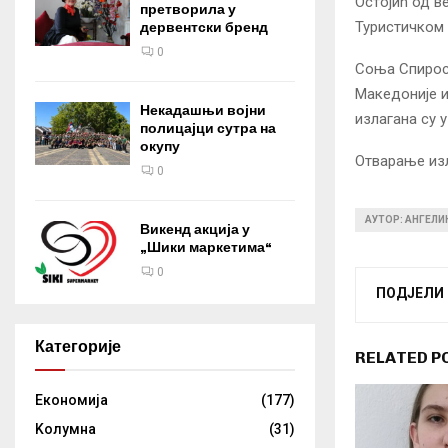
Остојић од в
претворила у
Туристичком 
дервентски бренд
0
Соња Спироск
Македоније и
Некадашњи војни
излагана су 
полицајци сутра на
окупу
Отварање изл
0
АУТОР: АНГЕЛ
Викенд акција у
„Шики маркетима“
0
ПОДЈЕЛИ
Категорије
RELATED P
Eкономија
(177)
Kолумнa
(31)