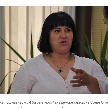
а под називом „И би свјетлост“ академске сликарке Соње Спи