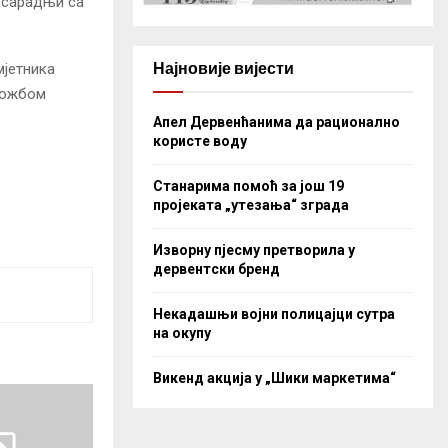
у сарадњи са
Најновије вијести
мјетника
ложбом
Апел Дервенћанима да рационално
користе воду
Станарима помоћ за још 19
пројеката „утезања“ зграда
Изворну пјесму претворила у
дервентски бренд
Некадашњи војни полицајци сутра
на окупу
Викенд акција у „Шики маркетима“