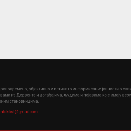
правовремено, објективно и истинито информисање јавности о сви
вама из Дервенте и догађајима, људима и појавама које имају вез
еним становницима.
ntskilist@gmail.com