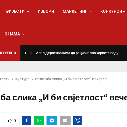
ВИЈЕСТИ
ИЗБОРИ
МАРКЕТИНГ
КОНКУРСИ –
О НАМА
КТУЕЛНО
Апел Дервенћанима да рационално користе воду
ијести
Култура
Изложба слика „И би свјетлост“ вечерас
ба слика „И би свјетлост“ веч
0