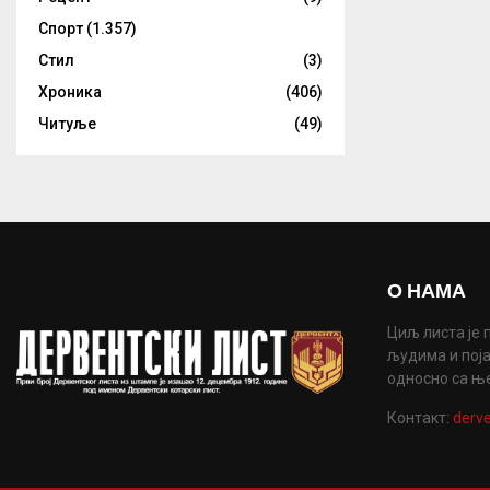
Спорт
(1.357)
Стил
(3)
Хроника
(406)
Читуље
(49)
О НАМА
Циљ листа је 
људима и поја
односно са њ
Контакт:
derve