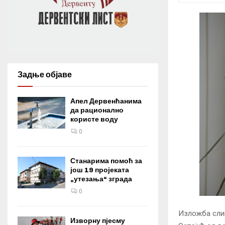
Задње објаве
Апел Дервенћанима
да рационално
користе воду
0
Станарима помоћ за
још 19 пројеката
„утезања“ зграда
0
Изложба слик
Изворну пјесму