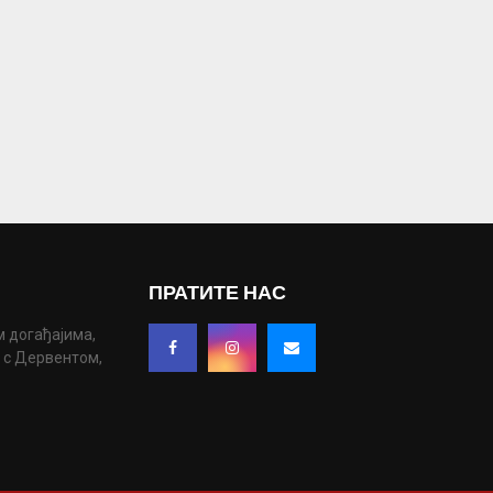
ПРАТИТЕ НАС
м догађајима,
у с Дервентом,