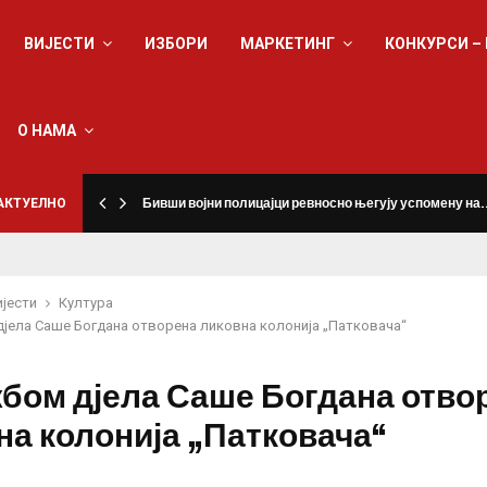
ВИЈЕСТИ
ИЗБОРИ
МАРКЕТИНГ
КОНКУРСИ –
О НАМА
а
АКТУЕЛНО
Бивши војни полицајци ревносно његују успомену на
ијести
Култура
јела Саше Богдана отворена ликовна колонија „Патковача“
бом дјела Саше Богдана отво
на колонија „Патковача“