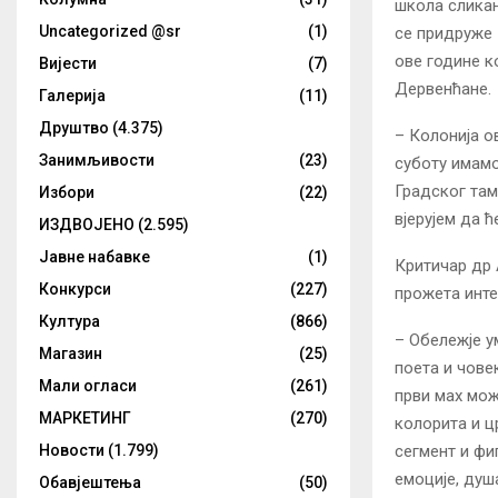
школа сликањ
Uncategorized @sr
(1)
се придруже 
ове године к
Вијести
(7)
Дервенћане.
Галерија
(11)
Друштво
(4.375)
– Колонија ов
Занимљивости
(23)
суботу имамо 
Градског там
Избори
(22)
вјерујем да ћ
ИЗДВОЈЕНО
(2.595)
Јавне набавке
(1)
Критичар др 
Конкурси
(227)
прожета инте
Култура
(866)
– Обележје у
Магазин
(25)
поета и чове
Мали огласи
(261)
први мах мож
МАРКЕТИНГ
(270)
колорита и ц
сегмент и фи
Новости
(1.799)
емоције, душ
Обавјештења
(50)