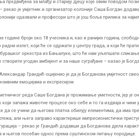
а предвиђена за млађу и старију дјецу које овим поводом поз
– рекао је умјетник и организатор колоније Саша Богдан додавш
олонији одазвали и професори што је још боља прилика за најм
е године броји око 18 учесника и, као и ранијих година, слободн
радни излет, који ће се одржати у центру града, а који ће прат
бурашког оркестра из Бањалуке, што ће нам уљепшати сликање 
е створити угодан амбијент и за наше суграђане – казао је Богда
Александар Грандић оцијенио је да је Богданова умјетност свео
нзивним емоцијама и експресијом.
метничког реда Саше Богдана је прожимање уметности, јер је он
к који запажа животне процесе око себе и то га издваја и чини 
е да се учини да његова платна обилују елементима, да има пр
ртежа, али њега заправо карактерише импресионистички присту
гурација – рекао је Грандић додавши да Богданова дјела карак
а и његов посебан однос према суштинском питању породице.