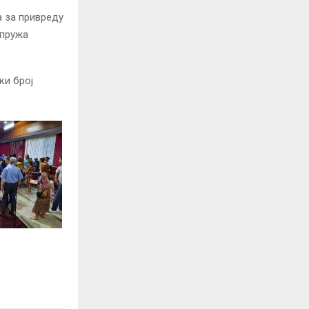
а за привреду
 пружа
ки број