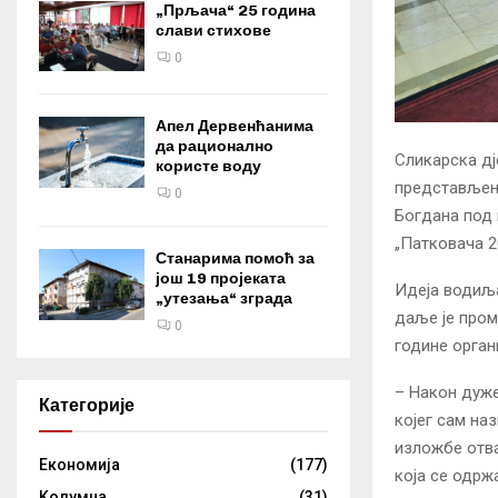
„Прљача“ 25 година
слави стихове
0
Апел Дервенћанима
да рационално
Сликарска дј
користе воду
представљени
0
Богдана под 
„Патковача 2
Станарима помоћ за
још 19 пројеката
Идеја водиља
„утезања“ зграда
даље је пром
0
године орган
– Након дуже
Категорије
којег сам на
изложбе отва
Eкономија
(177)
која се одрж
Kолумнa
(31)