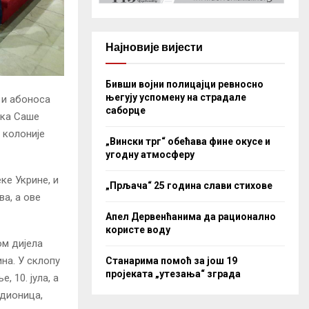
Најновије вијести
Бивши војни полицајци ревносно
његују успомену на страдале
 и абоноса
саборце
ика Саше
 колоније
„Вински трг“ обећава фине окусе и
угодну атмосферу
ке Укрине, и
„Прљача“ 25 година слави стихове
а, а ове
Апел Дервенћанима да рационално
користе воду
ом дијела
на. У склопу
Станарима помоћ за још 19
пројеката „утезања“ зграда
 10. јула, а
адионица,