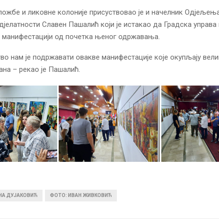
ожбе и ликовне колоније присуствовао је и начелник Одјељењ
дјелатности Славен Пашалић који је истакао да Градска управа
ј манифестацији од почетка њеног одржавања.
о нам је подржавати овакве манифестације које окупљају вели
ана – рекао је Пашалић.
ИНА ДУЈАКОВИЋ
ФОТО: ИВАН ЖИВКОВИЋ