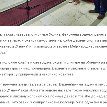
ела која славе љепоту ријеке Укрине, феномена воденог цвијета
 су вечерас у оквиру самосталне изложбе дервентског умјетн
називом „У нама“ и то поводом отварања Међународне ликовне
022“.
 колоније која ће и ове године окупити сликаре на обалама рије
оција туристичких потенцијала Дервенте и ликовног стваралаштв
изатори су припремили и неколико новитета.
г времена представљам се својим Дервенћанима јединим опус
звао „У нама“ који обухвата радове настале током неколико годи
рамо и ликовну колонију која почиње данас и трајаће до недјеље,
ава на Патковачи. У оквиру ликовне колоније биће одржана и р