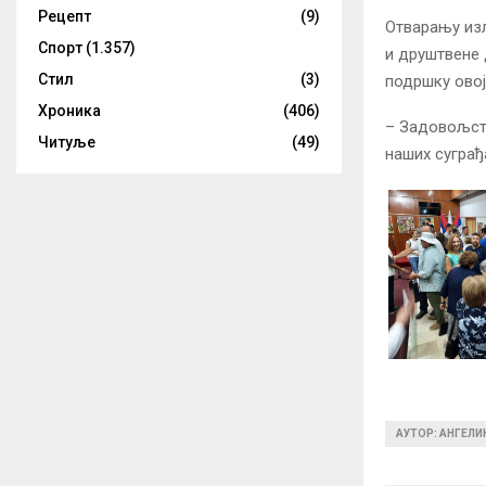
Рецепт
(9)
Отварању изл
Спорт
(1.357)
и друштвене 
Стил
(3)
подршку ово
Хроника
(406)
– Задовољств
Читуље
(49)
наших суграђ
АУТОР: АНГЕЛ