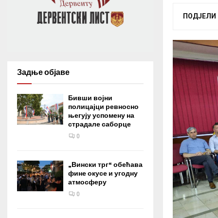
ПОДЈЕЛИ
Задње објаве
Бивши војни
полицајци ревносно
његују успомену на
страдале саборце
0
„Вински трг“ обећава
фине окусе и угодну
атмосферу
0