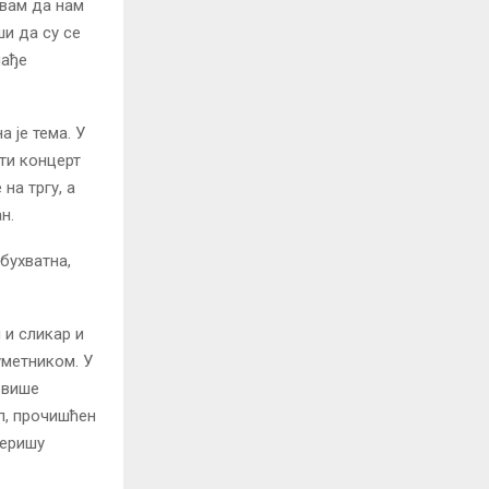
ивам да нам
и да су се
лађе
а је тема. У
ити концерт
на тргу, а
н.
бухватна,
 и сликар и
уметником. У
евише
п, прочишћен
теришу