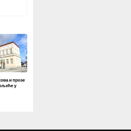
ова и прозе
ољеће у