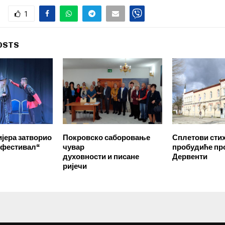
1
OSTS
ијера затворио
Покровско саборовање
Сплетови стих
 фестивал“
чувар
пробудиће пр
духовности и писане
Дервенти
ријечи