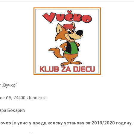
 „Вучко“
аве бб, 74400 Дервента
ара Бокарић
 почео је упис у предшколску установу за 2019/2020 годину.