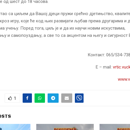
е од шест до 18 часова.
астао са циљем да Вашој дјеци пружи срећно дјетињство, квалит
роз игру, које ће код њих развијати љубав према другарима и 
ма учењу. Поред тога, циљ је и да их научи новим искуствима,
у и самопоуздању, а све то са акцентом на његу и сигурност 
Контакт: 065/534-738
E – mail:
vrtic.vu
www.v
1
OSTS