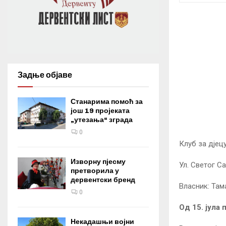
Задње објаве
Станарима помоћ за
још 19 пројеката
„утезања“ зграда
0
Клуб за дјецу
Изворну пјесму
Ул. Светог С
претворила у
дервентски бренд
Власник: Там
0
Од 15. јула
Некадашњи војни