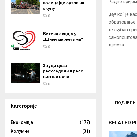
Радно вријем
полицајци сутра на
окупу
„Вучко“ је н
0
образовање к
те љубав пре
Викенд акција у
самопоштовањ
„Шики маркетима“
дјетета.
0
Звуци цеза
расхладили врело
љетње вече
0
ПОДЈЕЛИ
Категорије
RELATED P
Eкономија
(177)
Kолумнa
(31)