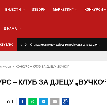
ВИЈЕСТИ
ИЗБОРИ
МАРКЕТИНГ
КОНКУРСИ –
О НАМА
КТУЕЛНО
Станарима помоћ за још 19 пројеката „утезања“…
онкурси
КОНКУРС – КЛУБ ЗА ДЈЕЦУ „ВУЧКО“
РС – КЛУБ ЗА ДЈЕЦУ „ВУЧКО“
1