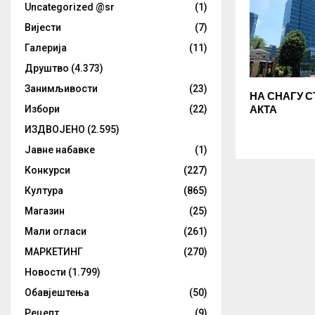
Uncategorized @sr
(1)
Вијести
(7)
Галерија
(11)
Друштво
(4.373)
Занимљивости
(23)
НА СНАГУ 
Избори
(22)
АКТА
ИЗДВОЈЕНО
(2.595)
Јавне набавке
(1)
Конкурси
(227)
Култура
(865)
Магазин
(25)
Мали огласи
(261)
МАРКЕТИНГ
(270)
Новости
(1.799)
Обавјештења
(50)
Рецепт
(9)