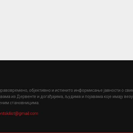
правовремено, објективно и истинито информисање јавности о сви
вама из Дервенте и догађајима, људима и појавама које имају вез
еним становницима.
ntskilist@gmail.com