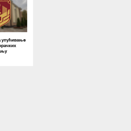
а упућивањe
орачких
бању