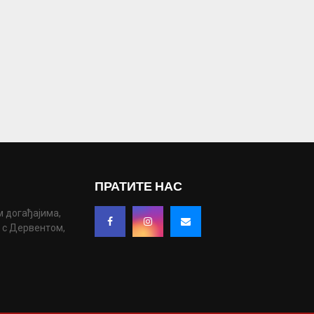
ПРАТИТЕ НАС
м догађајима,
у с Дервентом,