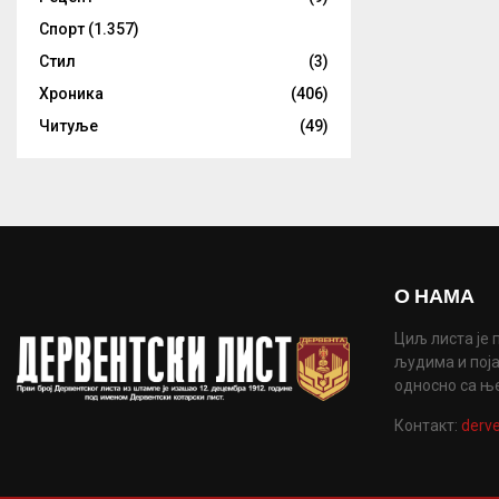
Спорт
(1.357)
Стил
(3)
Хроника
(406)
Читуље
(49)
О НАМА
Циљ листа је 
људима и поја
односно са њ
Контакт:
derve