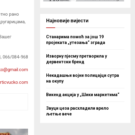
етно рано
Најновије вијести
другарицама,
Вашег
Станарима помоћ за још 19
пројеката „утезања“ зграда
Изворну пјесму претворила у
, 066/084-968
дервентски бренд
cko@gmail.com
Некадашњи војни полицајци сутра
на окупу
rticvucko.com
Викенд акција у „Шики маркетима“
Звуци цеза расхладили врело
љетње вече