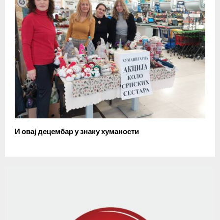
И овај децембар у знаку хуманости