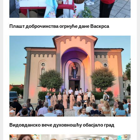
Плашт доброчинства огрнуће дане Васкрса
Видовданско вече духовношћу обасјало град