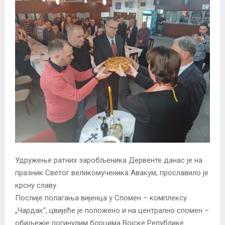
Удружење ратних заробљеника Дервенте данас је на
празник Светог великомученика Авакум, прославило је
крсну славу.
Послије полагања вијенца у Спомен – комплексу
„Чардак“, цвијеће је положено и на централно спомен –
обиљежје погинулим борцима Војске Републике