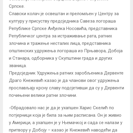
Српске.
Славски колач је освештан и преломљен у Центру за
културу у присуству предсједника Савеза логораша
Републике Српске Анђелка Носовића, представника
Републичког центра за истраживање рата, ратних
злочина и тражење несталих лица, представника
општинских удружења логораша из Прњавора, Добоја
и Станара, одборника у Скупштини града и других
званица.
Предсједник Удружења ратних заробљеника Дервенте
Драго Кнежевић казао је да чланови овог удружења
прослављају крсну славу подсјетивши да су у Дервенти
почињени велики ратни злочини.
-Обрадовало нас је да је ухапшен Харис Скелић по
потјерници која је била за њим расписана. Он је живио
у Америци, а ухапшен је у Њемачкој и сада се налази у
притвору у Добоју – казао је Кнежевић наводећи да