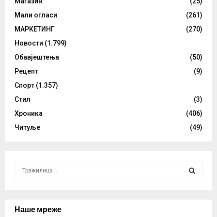
Магазин
(25)
Мали огласи
(261)
МАРКЕТИНГ
(270)
Новости
(1.799)
Обавјештења
(50)
Рецепт
(9)
Спорт
(1.357)
Стил
(3)
Хроника
(406)
Читуље
(49)
S
e
a
S
r
c
Наше мреже
E
h