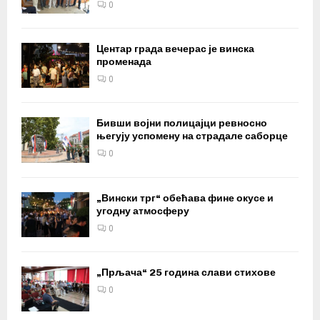
0
Центар града вечерас је винска
променада
0
Бивши војни полицајци ревносно
његују успомену на страдале саборце
0
„Вински трг“ обећава фине окусе и
угодну атмосферу
0
„Прљача“ 25 година слави стихове
0