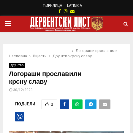
ЋИРИЛИЦА
LATINICA
Facebook
Instagram
Email
PRIMARY
MENU
Логораши прославили
Насловна
Вијести
Друштво
крсну славу
Друштво
Логораши прославили
крсну славу
30/12/2023
ПОДЈЕЛИ
0