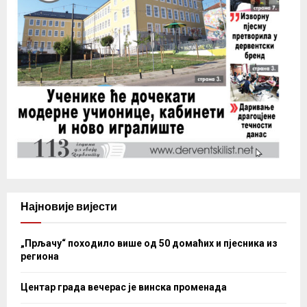
Најновије вијести
„Прљачу“ походило више од 50 домаћих и пјесника из
региона
Центар града вечерас је винска променада