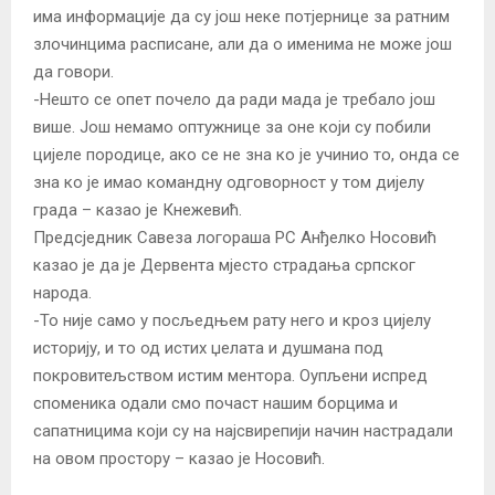
има информације да су још неке потјернице за ратним
злочинцима расписане, али да о именима не може још
да говори.
-Нешто се опет почело да ради мада је требало још
више. Још немамо оптужнице за оне који су побили
цијеле породице, ако се не зна ко је учинио то, онда се
зна ко је имао командну одговорност у том дијелу
града – казао је Кнежевић.
Предсједник Савеза логораша РС Анђелко Носовић
казао је да је Дервента мјесто страдања српског
народа.
-То није само у посљедњем рату него и кроз цијелу
историју, и то од истих џелата и душмана под
покровитељством истим ментора. Оупљени испред
споменика одали смо почаст нашим борцима и
сапатницима који су на најсвирепији начин настрадали
на овом простору – казао је Носовић.