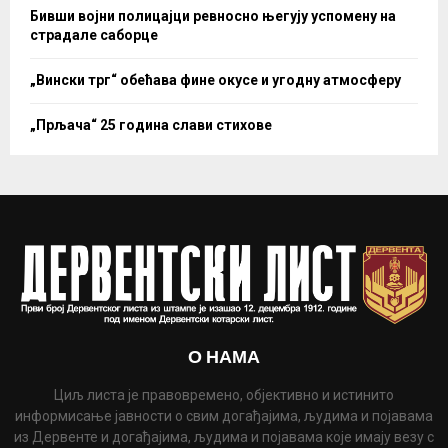
Бивши војни полицајци ревносно његују успомену на
страдале саборце
„Вински трг“ обећава фине окусе и угодну атмосферу
„Прљача“ 25 година слави стихове
О НАМА
Циљ листа је правовремено, објективно и истинито
информисање јавности о свим догађајима, људима и појавама
из Дервенте и догађајима, људима и појавама које имају везу с