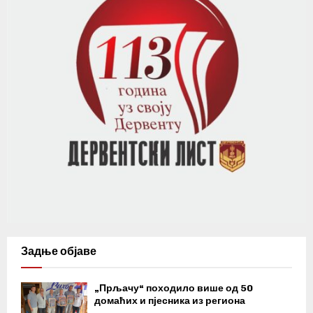
Задње објаве
„Прљачу“ походило више од 50
домаћих и пјесника из региона