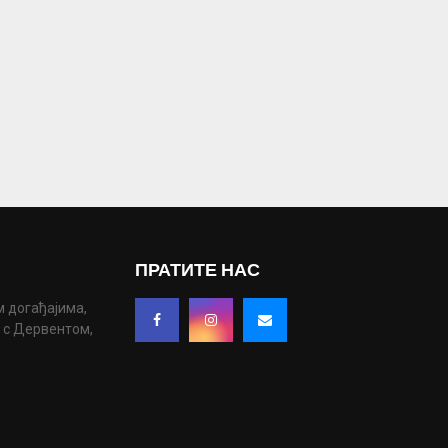
ПРАТИТЕ НАС
м догађајима,
у с Дервентом,