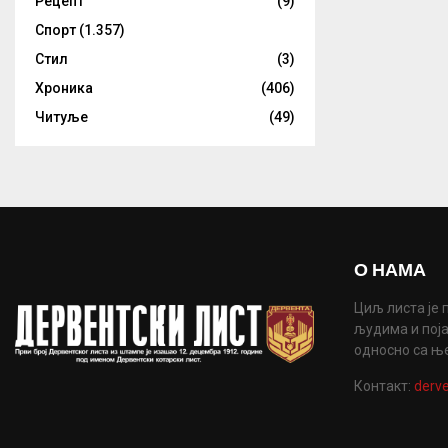
Рецепт
(9)
Спорт
(1.357)
Стил
(3)
Хроника
(406)
Читуље
(49)
О НАМА
Циљ листа је 
људима и поја
односно са њ
Контакт:
derve