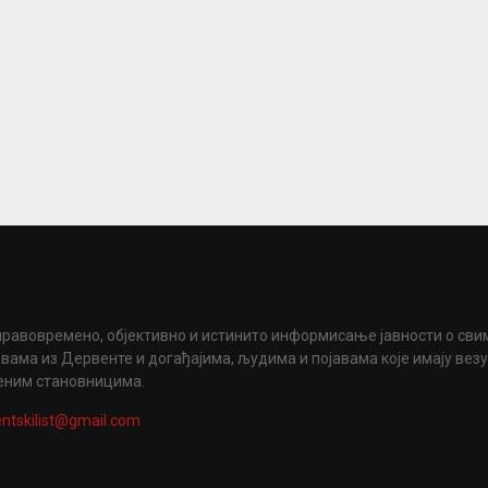
правовремено, објективно и истинито информисање јавности о сви
вама из Дервенте и догађајима, људима и појавама које имају вез
еним становницима.
ntskilist@gmail.com