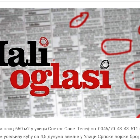
 плац 660 м2 у улици Светог Саве. Телефон: 0046/70-43-43-511 
м усељиву кућу са 4,5 дунума земље у Улици Српске војске број 