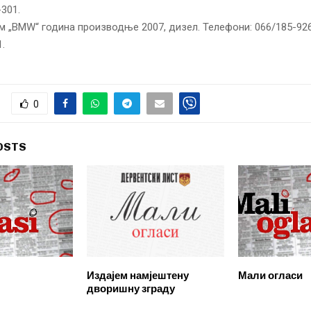
301.
м „BМW“ година производње 2007, дизел. Телефони: 066/185-926
.
0
OSTS
Издајем намјештену
Мали огласи
дворишну зграду