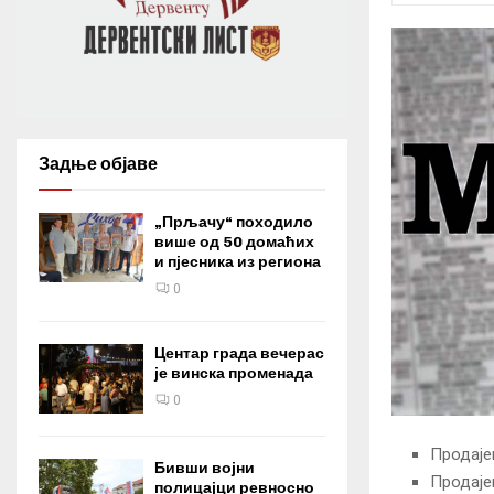
Задње објаве
„Прљачу“ походило
више од 50 домаћих
и пјесника из региона
0
Центар града вечерас
је винска променада
0
Продајем
Бивши војни
Продаје
полицајци ревносно