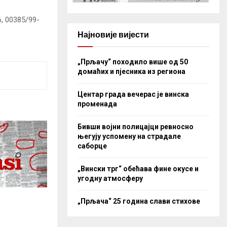
, 00385/99-
Најновије вијести
„Прљачу“ походило више од 50
домаћих и пјесника из региона
Центар града вечерас је винска
променада
Бивши војни полицајци ревносно
његују успомену на страдале
саборце
„Вински трг“ обећава фине окусе и
угодну атмосферу
„Прљача“ 25 година слави стихове