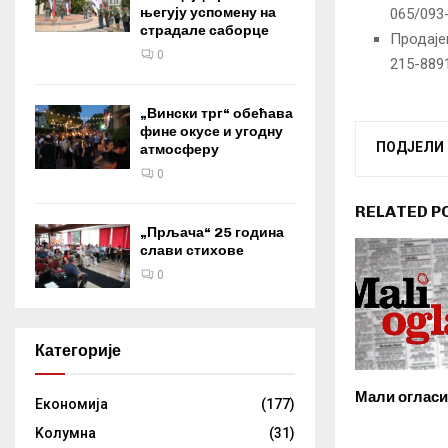
његују успомену на
065/093-
страдале саборце
Продаје
0
215-8891
„Вински трг“ обећава
фине окусе и угодну
ПОДЈЕЛИ
атмосферу
0
RELATED P
„Прљача“ 25 година
слави стихове
0
Категорије
Мали огласи
Eкономија
(177)
Kолумнa
(31)