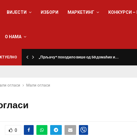
ВИЈЕСТИ
ИЗБОРИ
МАРКЕТИНГ
КОНКУРСИ –
О НАМА
КТУЕЛНО
„Прљачу“ походило више од 50 домаћих и…
али огласи
Мали огласи
огласи
0