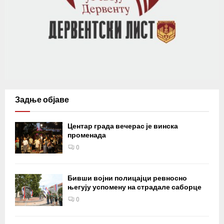
Задње објаве
Центар града вечерас је винска
променада
0
Бивши војни полицајци ревносно
његују успомену на страдале саборце
0