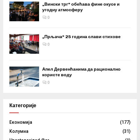
„Вински трг“ обећава фине окусе и
угодну атмосферу
0
„Прљача“ 25 година слави стихове
0
Апел Дервенћанима да рационално
користе воду
0
Категорије
Eкономија
(177)
Kолумнa
(31)