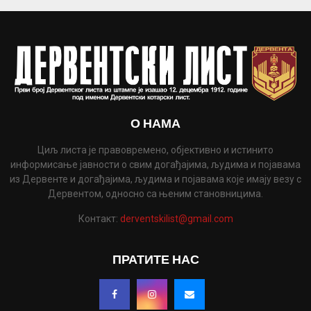
О НАМА
Циљ листа је правовремено, објективно и истинито
информисање јавности о свим догађајима, људима и појавама
из Дервенте и догађајима, људима и појавама које имају везу с
Дервентом, односно са њеним становницима.
Контакт:
derventskilist@gmail.com
ПРАТИТЕ НАС