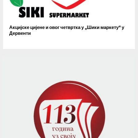
Акцијске цијене и овог четвртка у „Шики маркету“ у
Дервенти