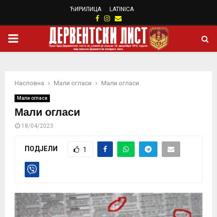
ЋИРИЛИЦА
LATINICA
Facebook
Instagram
Email
PRIMARY
MENU
Насловна
Мали огласи
Мали огласи
Мали огласи
Мали огласи
18/04/2023
ПОДЈЕЛИ
1