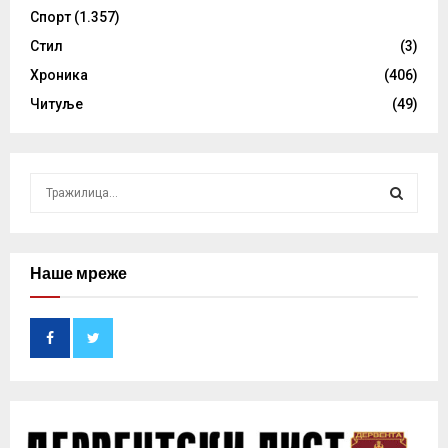
Спорт
(1.357)
Стил
(3)
Хроника
(406)
Читуље
(49)
S
e
a
S
r
c
Наше мреже
E
h
f
A
o
r
R
:
C
H