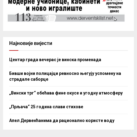
Најновије вијести
Центар града вечерас је винска променада
Бивши војни полицајци ревносно његују успомену на
страдале саборце
„Вински трг“ обећава фине окусе и угодну атмосферу
„Прљача“ 25 година слави стихове
Апел Дервенћанима да рационално користе воду