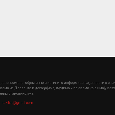
правовремено, објективно и истинито информисање јавности о сви
вама из Дервенте и догађајима, људима и појавама које имају вез
еним становницима.
ntskilist@gmail.com