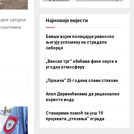
 једне средње
Најновије вијести
лољетника.
Бивши војни полицајци ревносно
његују успомену на страдале
саборце
„Вински трг“ обећава фине окусе и
угодну атмосферу
„Прљача“ 25 година слави стихове
Апел Дервенћанима да рационално
користе воду
Станарима помоћ за још 19
пројеката „утезања“ зграда