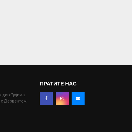
ПРАТИТЕ НАС
м догађајима,
у с Дервентом,