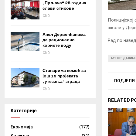
„Прљача“ 25 година
слави стихове
0
Полицијској 
школе у Дерв
Апел Дервенћанима
да рационално
Рад по навед
користе воду
0
АУТОР: ДАЛИБ
Станарима помоћ за
још 19 пројеката
ПОДЈЕЛИ
„утезања“ зграда
0
RELATED P
Категорије
Eкономија
(177)
Kолумнa
(31)