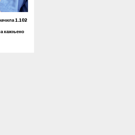
рачила 1.102
ла кажњено