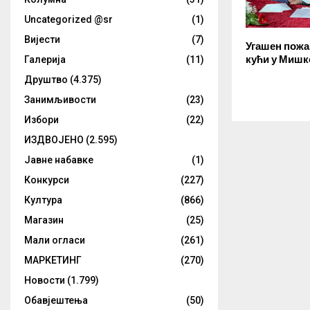
Uncategorized @sr
(1)
Вијести
(7)
Угашен пожа
кући у Миш
Галерија
(11)
Друштво
(4.375)
Занимљивости
(23)
Избори
(22)
ИЗДВОЈЕНО
(2.595)
Јавне набавке
(1)
Конкурси
(227)
Култура
(866)
Магазин
(25)
Мали огласи
(261)
МАРКЕТИНГ
(270)
Новости
(1.799)
Обавјештења
(50)