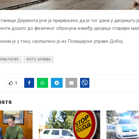
станици Дервента јуче је пријављено да је тог дана у дворишту
енти дошло до физичког обрачуна између двојице старијих ма
еном је у току, саопштено је из Полицијске управе Добој.
ОРКА РОГИЋ
ФОТО: АРХИВА
1
OSTS