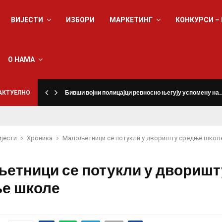
ВИЈЕСТИ
ИЗБОРИ
МАРКЕТИНГ
КОНКУРСИ –
О НАМА
а
АКТУЕЛНО
Бивши војни полицајци ревносно његују успомену на
ијести
Хроника
Малољетници се потукли у дворишту средње школ
етници се потукли у дворишт
е школе