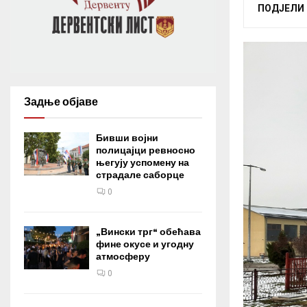
ПОДЈЕЛИ
Задње објаве
Бивши војни
полицајци ревносно
његују успомену на
страдале саборце
0
„Вински трг“ обећава
фине окусе и угодну
атмосферу
0