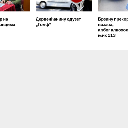
р на
Дервенћанину одузет
Брзину преко
ковцима
„Голф“
возача,
а због алкохо
њих 113