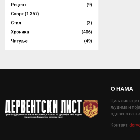
Рецепт
(9)
Спорт
(1.357)
Стил
(3)
Хроника
(406)
Читуље
(49)
О НАМА
Циљ листа је 
људима и поја
односно са њ
Контакт:
derve