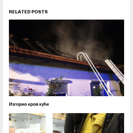
RELATED POSTS
Изгориo кров куће