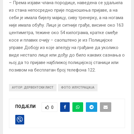
– Према изјави члана породице, наведена се удаљила
из стана непосредно прије подношења пријаве, а на
себи је имала бијелу мајицу, сиву тренерку, а на ногама
није имала обућу. Лице је ситније грађе, висине око 163
центиметра, тежине око 54 килограма, кратке смеђе
косе и плавих очију – саопштено је из Полицијске
управе Добоју из које апелују на грађане да уколико
виде нестало лице или дођу до било каквих сазнања о
њој да то пријаве најближој полицијској станици или
позивом на бесплатан број телефона 122.
АУТОР: ДЕРВЕНТСКИ ЛИСТ
ФОТО: ИЛУСТРАЦИЈА
ПОДЈЕЛИ
0