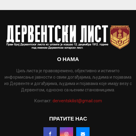
О НАМА
Циљ листа је правовремено, објективно и истинито
информисање јавности о свим догађајима, људима и појавама
из Дервенте и догађајима, људима и појавама које имају везу с
Дервентом, односно са њеним становницима.
Контакт:
derventskilist@gmail.com
ПРАТИТЕ НАС