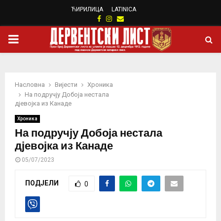
ЋИРИЛИЦА
LATINICA
Facebook
Instagram
Email
PRIMARY
MENU
Насловна
Вијести
Хроника
На подручју Добоја нестала
дјевојка из Канаде
Хроника
На подручју Добоја нестала
дјевојка из Канаде
05/07/2023
ПОДЈЕЛИ
0