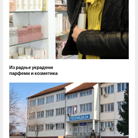
Из радње украдени
парфеми и козметика