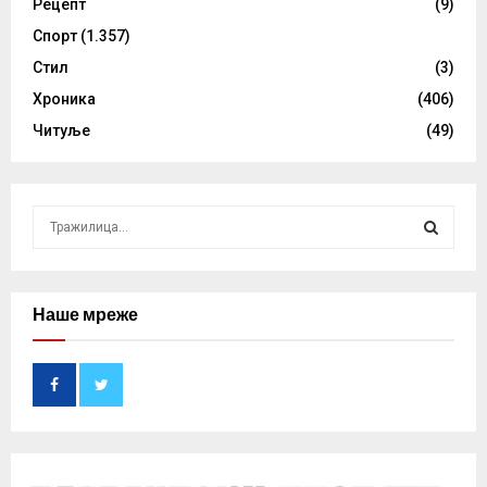
Рецепт
(9)
Спорт
(1.357)
Стил
(3)
Хроника
(406)
Читуље
(49)
S
e
a
S
r
c
Наше мреже
E
h
f
A
o
r
R
:
C