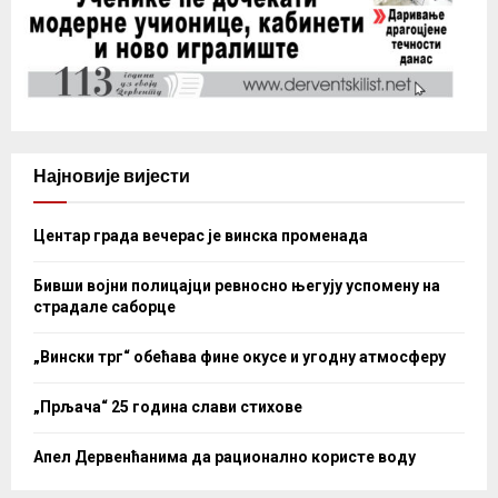
Најновије вијести
Центар града вечерас је винска променада
Бивши војни полицајци ревносно његују успомену на
страдале саборце
„Вински трг“ обећава фине окусе и угодну атмосферу
„Прљача“ 25 година слави стихове
Апел Дервенћанима да рационално користе воду