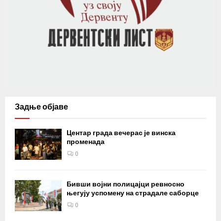
Задње објаве
Центар града вечерас је винска
променада
0
Бивши војни полицајци ревносно
његују успомену на страдале саборце
0