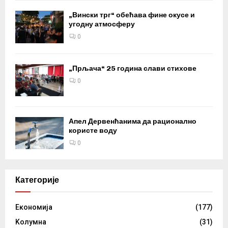
„Вински трг“ обећава фине окусе и
угодну атмосферу
0
„Прљача“ 25 година слави стихове
0
Апел Дервенћанима да рационално
користе воду
0
Категорије
Eкономија
(177)
Kолумнa
(31)