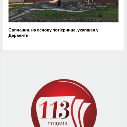
Српчанин, на основу потјернице, ухапшен у
Дервенти