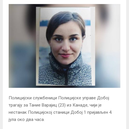
Полицијски службеници Полицијске управе Добој
трагају за Тание Варајиц (23) из Канаде, чији је
нестанак Полицијској станици Добој 1 пријављен 4.
јула око два часа.