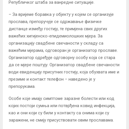
Републичког штаба за ванредне ситуације.
– За вријеме боравка у објекту у којем се организује
прослава, препоручује се одржавање физичке
дистанце између гостију, те примјена свих других
важећих хигијенско-епидемиолошких мјера. За
организацију свадбене свечаности у складу са
важећим мјерама, одговоран је организатор прославе.
Организатор одређује одговорну особу која се стара
да се мјере поштују. Организатор свадбене свечаности
води евиденцију присутних гостију, која обухвата име и
презиме и контакт телефон – наведено је у
препорукама.
Особе које имају симптоме заразне болести или код
којих постоји сумња или потврђена ковид инфекција,
као и они који су били у контакту са онима који су
заражени, не смију присуствовати овим прославама.