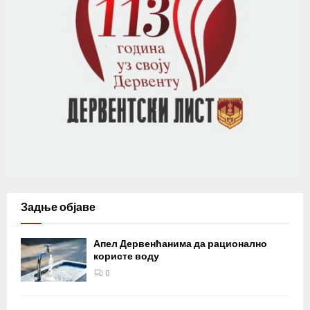
Задње објаве
Апел Дервенћанима да рационално
користе воду
0