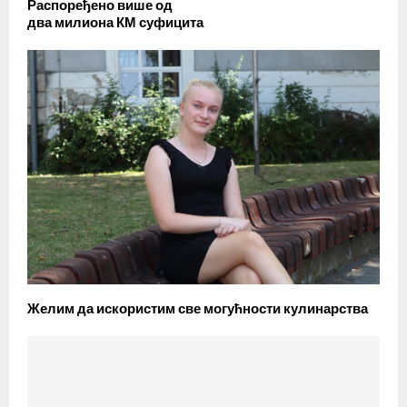
Распоређено више од
два милиона КМ суфицита
Желим да искористим све могућности кулинарства