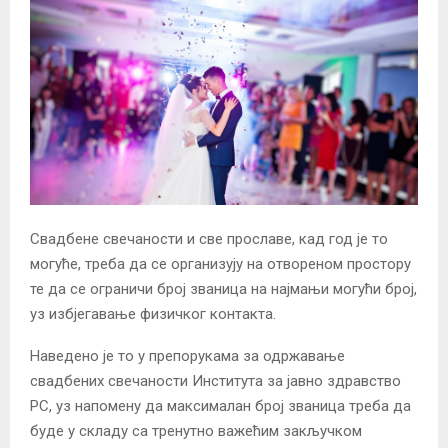
Свадбене свечаности и све прославе, кад год је то
могуће, треба да се организују на отвореном простору
те да се ограничи број званица на најмањи могући број,
уз избјегавање физичког контакта.
Наведено је то у препорукама за одржавање
свадбених свечаности Института за јавно здравство
РС, уз напомену да максималан број званица треба да
буде у складу са тренутно важећим закључком