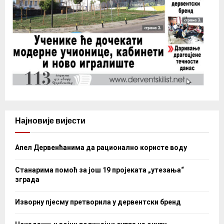
Најновије вијести
Апел Дервенћанима да рационално користе воду
Станарима помоћ за још 19 пројеката „утезања“
зграда
Изворну пјесму претворила у дервентски бренд