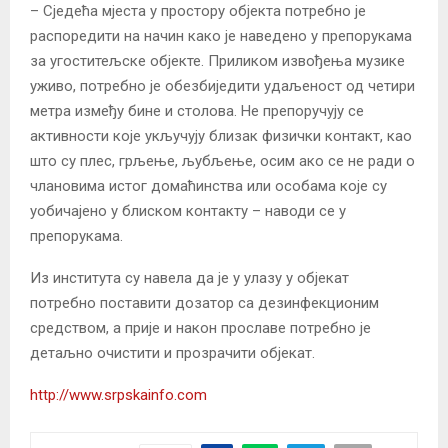
– Сједећа мјеста у простору објекта потребно је
распоредити на начин како је наведено у препорукама
за угоститељске објекте. Приликом извођења музике
уживо, потребно је обезбиједити удаљеност од четири
метра између бине и столова. Не препоручују се
активности које укључују близак физички контакт, као
што су плес, грљење, љубљење, осим ако се не ради о
члановима истог домаћинства или особама које су
уобичајено у блиском контакту – наводи се у
препорукама.
Из института су навела да је у улазу у објекат
потребно поставити дозатор са дезинфекционим
средством, а прије и након прославе потребно је
детаљно очистити и прозрачити објекат.
http://www.srpskainfo.com