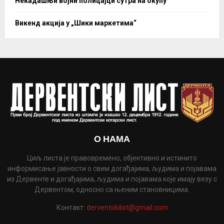
Некадашњи војни полицајци сутра на окупу
Викенд акција у „Шики маркетима“
О НАМА
Циљ листа је правовремено, објективно и истинито
информисање јавности о свим догађајима, људима и појавама
из Дервенте и догађајима, људима и појавама које имају везу с
Дервентом, односно са њеним становницима.
Контакт:
derventskilist@gmail.com