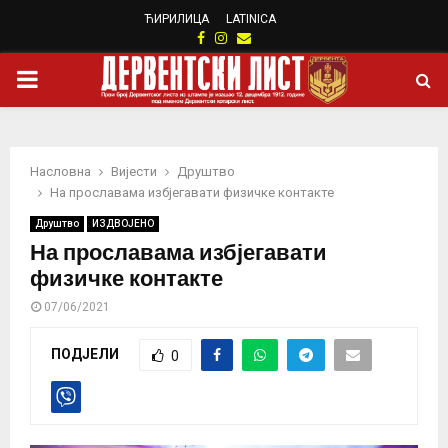
ЋИРИЛИЦА
LATINICA
Facebook
Instagram
Email
PRIMARY
MENU
Насловна
Вијести
Друштво
На прославама избјегавати физичке контакте
Друштво
ИЗДВОЈЕНО
На прославама избјегавати
физичке контакте
07/06/2021
ПОДЈЕЛИ
0