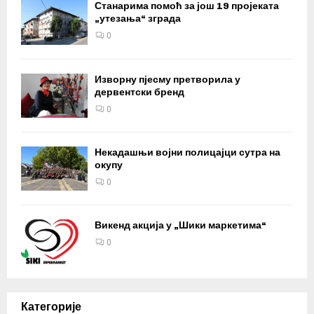
Станарима помоћ за још 19 пројеката
„утезања“ зграда
0
Изворну пјесму претворила у
дервентски бренд
0
Некадашњи војни полицајци сутра на
окупу
0
Викенд акција у „Шики маркетима“
0
Категорије