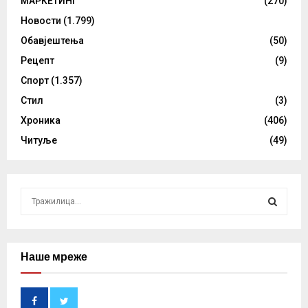
МАРКЕТИНГ
(270)
Новости
(1.799)
Обавјештења
(50)
Рецепт
(9)
Спорт
(1.357)
Стил
(3)
Хроника
(406)
Читуље
(49)
S
e
a
S
r
c
Наше мреже
E
h
f
A
o