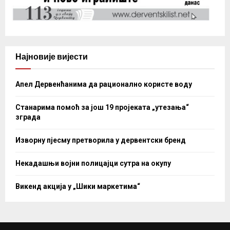
Најновије вијести
Апел Дервенћанима да рационално користе воду
Станарима помоћ за још 19 пројеката „утезања“
зграда
Изворну пјесму претворила у дервентски бренд
Некадашњи војни полицајци сутра на окупу
Викенд акција у „Шики маркетима“