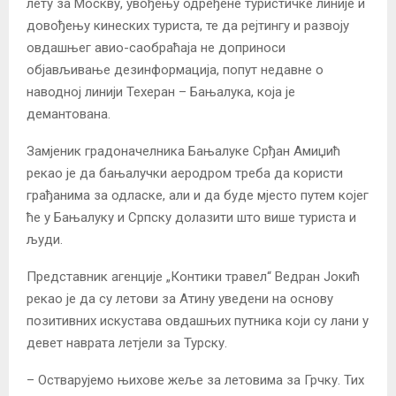
лету за Москву, увођењу одређене туристичке линије и
довођењу кинеских туриста, те да рејтингу и развоју
овдашњег авио-саобраћаја не доприноси
објављивање дезинформација, попут недавне о
наводној линији Техеран – Бањалука, која је
демантована.
Замјеник градоначелника Бањалуке Срђан Амиџић
рекао је да бањалучки аеродром треба да користи
грађанима за одласке, али и да буде мјесто путем којег
ће у Бањалуку и Српску долазити што више туриста и
људи.
Представник агенције „Контики травел“ Ведран Јокић
рекао је да су летови за Атину уведени на основу
позитивних искустава овдашњих путника који су лани у
девет наврата летјели за Турску.
– Остварујемо њихове жеље за летовима за Грчку. Тих