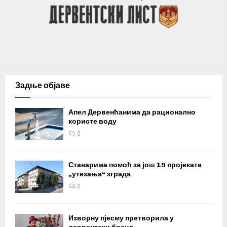
Задње објаве
Апел Дервенћанима да рационално
користе воду
0
Станарима помоћ за још 19 пројеката
„утезања“ зграда
0
Изворну пјесму претворила у