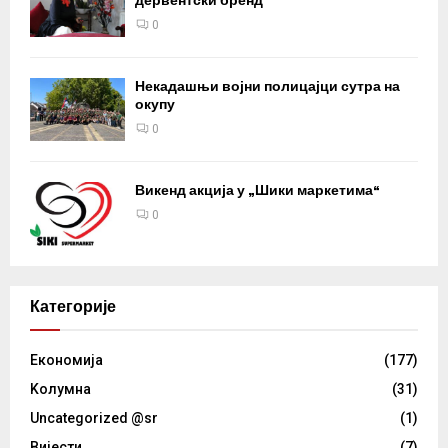
дервентски бренд
0
Некадашњи војни полицајци сутра на
окупу
0
Викенд акција у „Шики маркетима“
0
Категорије
Eкономија
(177)
Kолумнa
(31)
Uncategorized @sr
(1)
Вијести
(7)