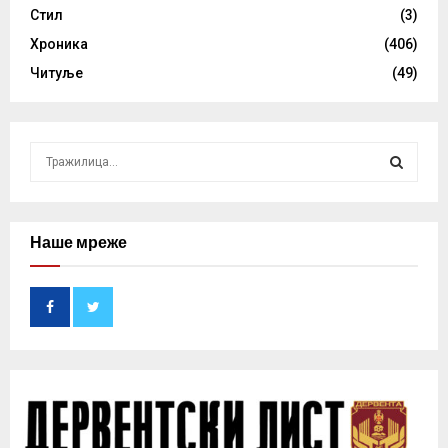
Стил
(3)
Хроника
(406)
Читуље
(49)
S
e
a
S
r
c
Наше мреже
E
h
f
A
o
r
R
:
C
H