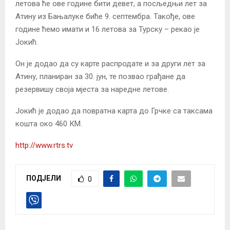
летова ће ове године бити девет, а посљедњи лет за
Атину из Бањалуке биће 9. септембра. Такође, ове
године ћемо имати и 16 летова за Турску – рекао је
Јокић.
Он је додао да су карте распродате и за други лет за
Атину, планиран за 30. јун, те позвао грађане да
резервишу своја мјеста за наредне летове.
Јокић је додао да повратна карта до Грчке са таксама
кошта око 460 КМ.
http://www.rtrs.tv
ПОДЈЕЛИ
0