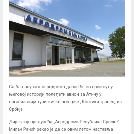
Са бањалучког аеродрома данас ће по први пут у
његовој историји полетјети авион за Атину у
организацији туристичке агенције „Контики травел„ из
Србије.
Директор предузећа „Аеродроми Републике Српске“
Милан Рачић рекао је да се овим летом наставља