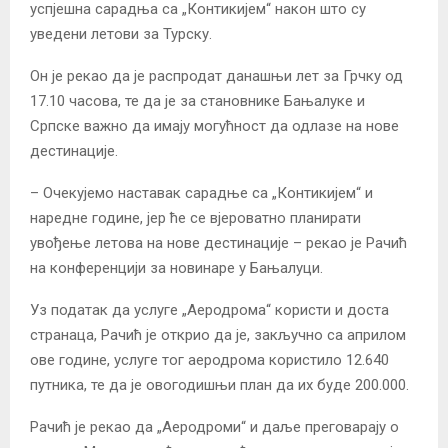
успјешна сарадња са „Контикијем“ након што су
уведени летови за Турску.
Он је рекао да је распродат данашњи лет за Грчку од
17.10 часова, те да је за становнике Бањалуке и
Српске важно да имају могућност да одлазе на нове
дестинације.
– Очекујемо наставак сарадње са „Контикијем“ и
наредне године, јер ће се вјероватно планирати
увођење летова на нове дестинације – рекао је Рачић
на конференцији за новинаре у Бањалуци.
Уз податак да услуге „Аеродрома“ користи и доста
странаца, Рачић је открио да је, закључно са априлом
ове године, услуге тог аеродрома користило 12.640
путника, те да је овогодишњи план да их буде 200.000.
Рачић је рекао да „Аеродроми“ и даље преговарају о