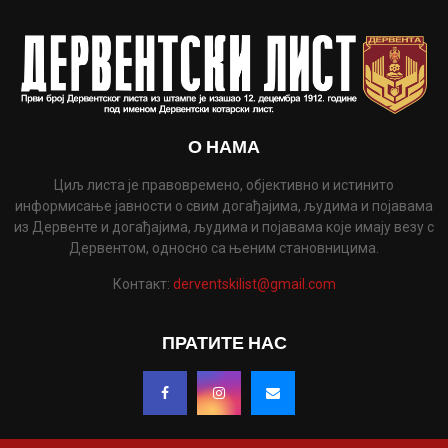
О НАМА
Циљ листа је правовремено, објективно и истинито
информисање јавности о свим догађајима, људима и појавама
из Дервенте и догађајима, људима и појавама које имају везу с
Дервентом, односно са њеним становницима.
Контакт:
derventskilist@gmail.com
ПРАТИТЕ НАС