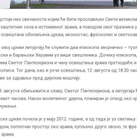
стоји низ свечаности којим ће бити прослављен Свети велико
 заштитник села и истоименог храма, а поводом овог празника у 
е освештана обновљена црква, иконостас, фрескопис и светоса
у овој цркви литургију ће служити два епископа зворничко – туз
ски и барањски Херувим уз више свештеника. Дочеку епископа,
ма Светог Пантелејмона и чину освештања храма претходиће 
описа. Тог дана, као и уочи освештања, 12. августа од 18.30 ча
ве за здравље пред дијелом моштију.
9. августа обиљежити и славу, Светог Пантелејмона, а литургија 
евет часова. Након молитвеног дијела, планиран је опход око х
служење.
е цркве почела је у мају 2012. године, а од тада је уз светињу
дом, поплочан простор око храма, купљено друго звоно, те фр
 храма.