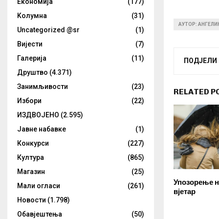
Eкономија
(177)
Kолумнa
(31)
АУТОР: АНГЕЛ
Uncategorized @sr
(1)
Вијести
(7)
Галерија
(11)
ПОДЈЕЛИ
Друштво
(4.371)
Занимљивости
(23)
RELATED P
Избори
(22)
ИЗДВОЈЕНО
(2.595)
Јавне набавке
(1)
Конкурси
(227)
Култура
(865)
Магазин
(25)
Упозорење н
Мали огласи
(261)
вјетар
Новости
(1.798)
Обавјештења
(50)