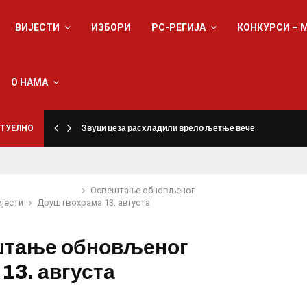
ВИЈЕСТИ
ИЗБОРИ
РС-РЕГИЈА
КОНКУРСИ – 
О НАМА
ТУЕЛНО
Звуци цеза расхладили врело љетње вече
Освештање обновљеног
ијести
Друштво
храма 13. августа
тање обновљеног
13. августа