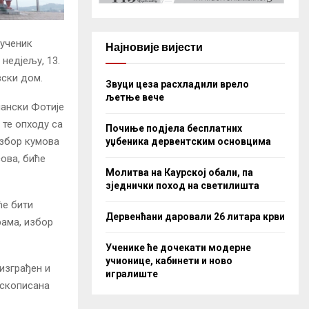
мученик
Најновије вијести
недјељу, 13.
вски дом.
Звуци цеза расхладили врело
љетње вече
лански Фотије
 те опходу са
Почиње подјела бесплатних
избор кумова
уџбеника дервентским основцима
сова, биће
Молитва на Каурској обали, па
зједнички поход на светилишта
ће бити
Дервенћани даровали 26 литара крви
рама, избор
Ученике ће дочекати модерне
учионице, кабинети и ново
 изграђен и
игралиште
ескописана