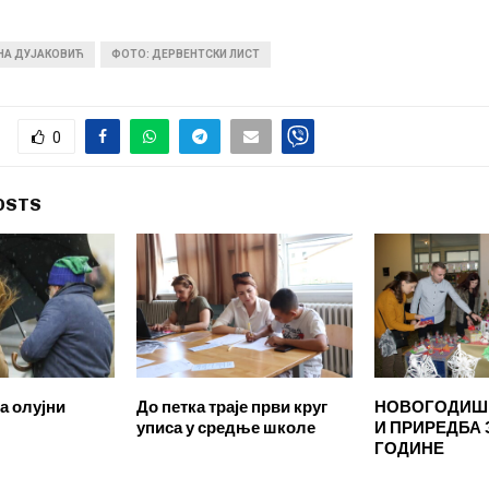
ИНА ДУЈАКОВИЋ
ФОТО: ДЕРВЕНТСКИ ЛИСТ
0
OSTS
а олујни
До петка траје први круг
НОВОГОДИШ
уписа у средње школе
И ПРИРЕДБА 
ГОДИНЕ