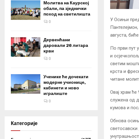
Молитва на Каурској
обали, па зједнички
поход на светилишта
У Осињи пред
0
Пантелејмон,
августа, бић
Дервенћани
даровали 26 литара
По први пут 
крви
и осјечкопољ
0
светим мошти
крста и фреск
Ученике ће дочекати
читане молит
модерне учионице,
кабинети и ново
Овај храм ће 
игралиште
служена од д
0
кумова и по
Обнова осињск
Категорије
светосавски 
унутрашњост