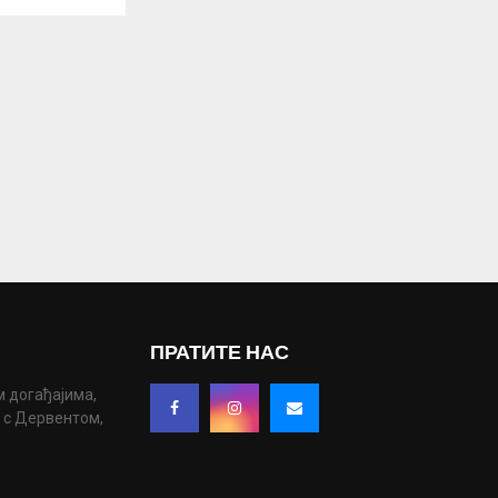
ПРАТИТЕ НАС
м догађајима,
у с Дервентом,