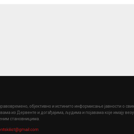
правовремено, објективно и истинито информисање јавности о сви
вама из Дервенте и догађајима, људима и појавама које имају вез
еним становницима.
ntskilist@gmail.com