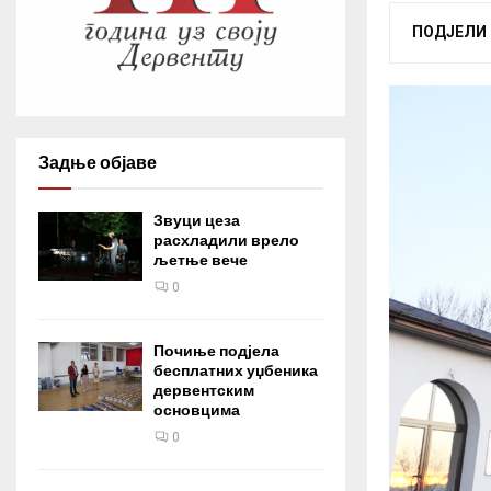
ПОДЈЕЛИ
Задње објаве
Звуци цеза
расхладили врело
љетње вече
0
Почиње подјела
бесплатних уџбеника
дервентским
основцима
0