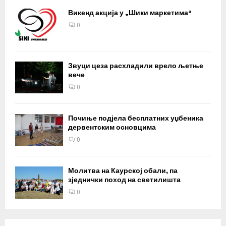
Викенд акција у „Шики маркетима“
0
Звуци цеза расхладили врело љетње
вече
0
Почиње подјела бесплатних уџбеника
дервентским основцима
0
Молитва на Каурској обали, па
зједнички поход на светилишта
0