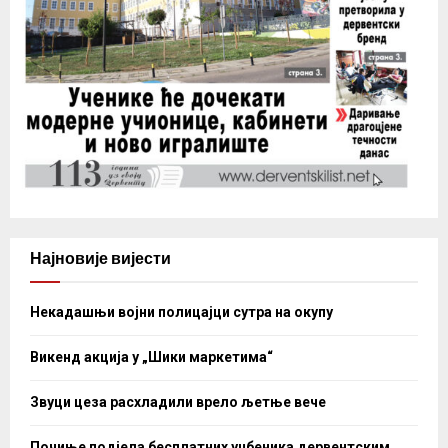
Најновије вијести
Некадашњи војни полицајци сутра на окупу
Викенд акција у „Шики маркетима“
Звуци цеза расхладили врело љетње вече
Почиње подјела бесплатних уџбеника дервентским