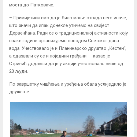
моста до Патковаче.
– Примијетили смо да је било мање отпада него иначе,
што значи да ипак донекле утичемо на свијест
Дервенћана. Ради се о традиционалној активности коју
сваке године организујемо поводом Светског дана
вода. Учествовало је и Планинарско друштво „Кестен“,
а одазвали су се и поједини грађани – казао је
Стринић додавши да је у акцији учествовало више од
20 људи.
По завршетку чишћења и уређења обалa услиједило је
дружење.