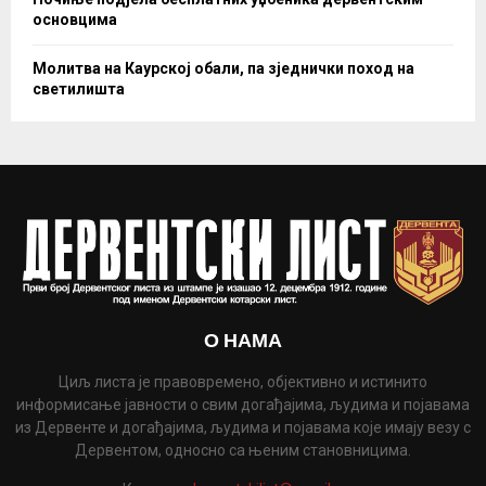
основцима
Молитва на Каурској обали, па зједнички поход на
светилишта
О НАМА
Циљ листа је правовремено, објективно и истинито
информисање јавности о свим догађајима, људима и појавама
из Дервенте и догађајима, људима и појавама које имају везу с
Дервентом, односно са њеним становницима.