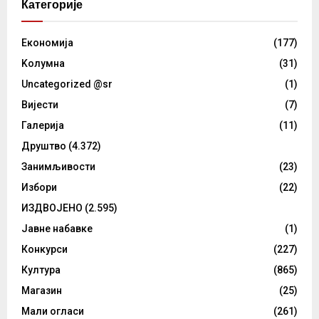
Категорије
Eкономија
(177)
Kолумнa
(31)
Uncategorized @sr
(1)
Вијести
(7)
Галерија
(11)
Друштво
(4.372)
Занимљивости
(23)
Избори
(22)
ИЗДВОЈЕНО
(2.595)
Јавне набавке
(1)
Конкурси
(227)
Култура
(865)
Магазин
(25)
Мали огласи
(261)