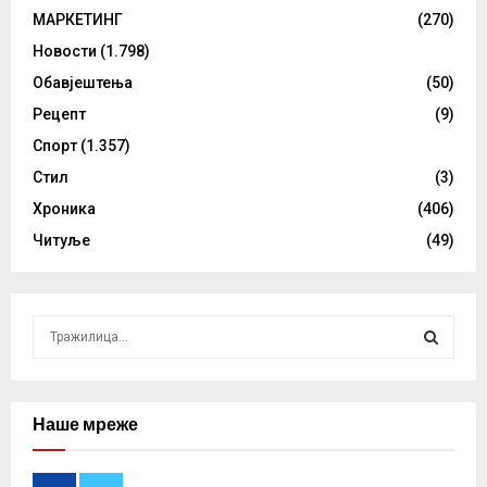
МАРКЕТИНГ
(270)
Новости
(1.798)
Обавјештења
(50)
Рецепт
(9)
Спорт
(1.357)
Стил
(3)
Хроника
(406)
Читуље
(49)
S
e
a
S
r
c
Наше мреже
E
h
f
A
o