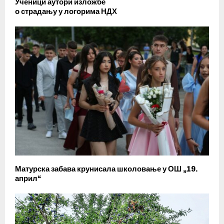
Ученици аутори изложбе
о страдању у логорима НДХ
Матурска забава крунисала школовање у ОШ „19.
април“