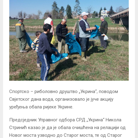
Спортско – риболовно друштво „Укрина“, поводом
Свјетског дана вода, организовало је јуче акцију
уређења обала ријеке Укрине.
Предсједник Управног одбора СРД „Укрина“ Никола
Стринић казао је да је обала очишћена на релацији од
Новог моста узводно до Старог моста, те од Старог