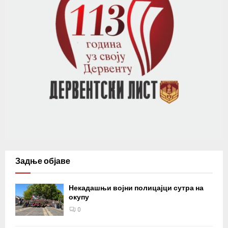
Задње објаве
Некадашњи војни полицајци сутра на
окупу
0