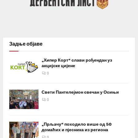
Задње објаве
„Хипер Корт“ слави рођендан уз
акцијске цијене
0
Свети Пантелејмон свечан у Осињи
0
„Прљачу“ походило више од 50
домаћих и пјесника из региона
0