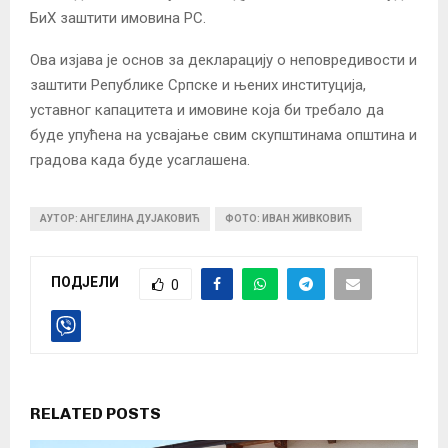
БиХ заштити имовина РС.
Ова изјава је основ за декларацију о неповредивости и
заштити Републике Српске и њених институција,
уставног капацитета и имовине која би требало да
буде упућена на усвајање свим скупштинама општина и
градова када буде усаглашена.
АУТОР: АНГЕЛИНА ДУЈАКОВИЋ
ФОТО: ИВАН ЖИВКОВИЋ
ПОДЈЕЛИ
0
RELATED POSTS