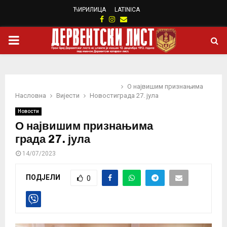
ЋИРИЛИЦА
LATINICA
Facebook
Instagram
Email
PRIMARY
MENU
О највишим признањима
Насловна
Вијести
Новости
града 27. јула
Новости
О највишим признањима
града 27. јула
14/07/2023
ПОДЈЕЛИ
0