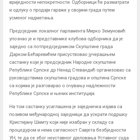
вриједности непокретности. Одборници ће разматрати
и одлуку о продаји гараже у својини града путем
усменог надметања.
Предсједник локалног парламента Мирко Земуновић
упознао је и представнике клубова одборника да је
заједно са потпредсједником Скупштине града
Дарком Бећаревићем присуствовао јучерашњем
састанку који је предсједник Народне скупштине
Републике Српске др Ненад Стевандић организовао са
руководствима скупштина градова и општина Српске
са којима је разговарао о очувању надлежности
Републике Српске и њених институција.
На том састанку усаглашена је заједничка изјава са
позивом међународној заједници да ускрати подршку
Кристијану Шмиту који није изабран у складу са
процедуром и нема сагласност Савјета безбједности
УН, те да се због неуставног дјеловања Уставног суда