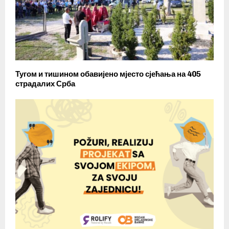
Тугом и тишином обавијено мјесто сјећања на 405
страдалих Срба