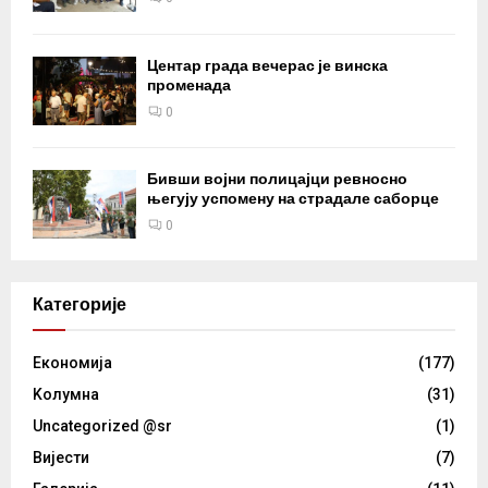
Центар града вечерас је винска
променада
0
Бивши војни полицајци ревносно
његују успомену на страдале саборце
0
Категорије
Eкономија
(177)
Kолумнa
(31)
Uncategorized @sr
(1)
Вијести
(7)