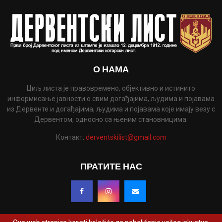
О НАМА
Циљ листа је правовремено, објективно и истинито
информисање јавности о свим догађајима, људима и појавама
из Дервенте и догађајима, људима и појавама које имају везу с
Дервентом, односно са њеним становницима.
Контакт:
derventskilist@gmail.com
ПРАТИТЕ НАС