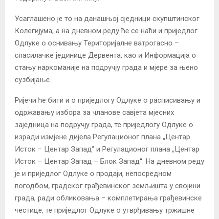
Усаглашено је то на данашњој сједници скупштинског
Колегијума, а на дневном реду ће се наћи и приједлог
Одлуке о оснивању Територијалне ватрогасно –
спасилачке јединице Дервента, као и Информација о
стању наркоманије на подручју града и мјере за њено
сузбијање.
Ријечи ће бити и о приједлогу Одлуке о расписивању и
одржавању избора за чланове савјета мјесних
заједница на подручју града, те приједлогу Одлуке о
изради измјене дијела Регулационог плана „Центар
Исток – Центар Запад“ и Регулационог плана „Центар
Исток – Центар Запад – Блок Запад“. На дневном реду
је и приједлог Одлуке о продаји, непосредном
погодбом, градског грађевинског земљишта у својини
града, ради обликовања – комплетирања грађевинске
честице, те приједлог Одлуке о утврђивању тржишне