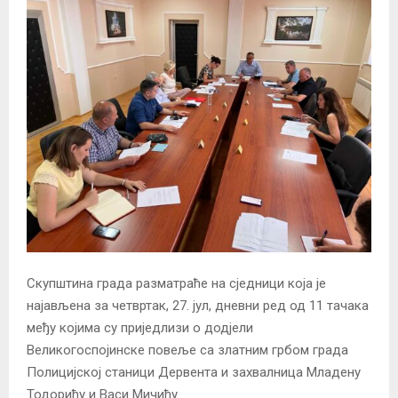
Скупштина града разматраће на сједници која је
најављена за четвртак, 27. јул, дневни ред од 11 тачака
међу којима су приједлизи о додјели
Великогоспојинске повеље са златним грбом града
Полицијској станици Дервента и захвалница Младену
Тодорићу и Васи Мичићу.