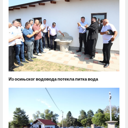
Из осињског водовода потекла питка вода