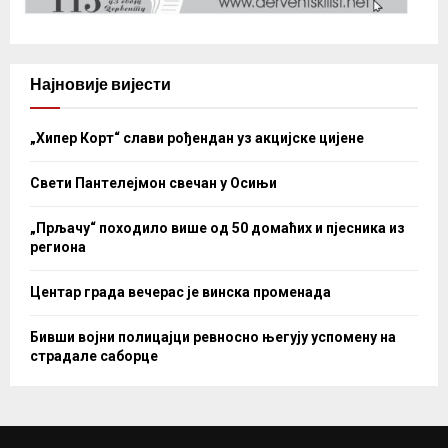
Најновије вијести
„Хипер Корт“ слави рођендан уз акцијске цијене
Свети Пантелејмон свечан у Осињи
„Прљачу“ походило више од 50 домаћих и пјесника из
региона
Центар града вечерас је винска променада
Бивши војни полицајци ревносно његују успомену на
страдале саборце